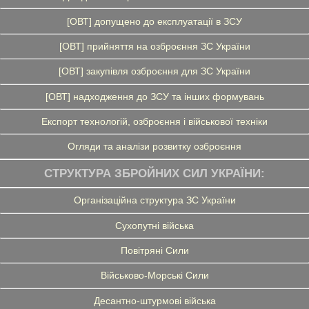
[ОВТ] допущено до експлуатації в ЗСУ
[ОВТ] прийняття на озброєння ЗС України
[ОВТ] закупівля озброєння для ЗС України
[ОВТ] надходження до ЗСУ та інших формувань
Експорт технологій, озброєння і військової техніки
Огляди та аналізи розвитку озброєння
СТРУКТУРА ЗБРОЙНИХ СИЛ УКРАЇНИ:
Організаційна структура ЗС України
Сухопутні війська
Повітряні Сили
Військово-Морські Сили
Десантно-штурмові війська