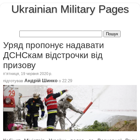
Ukrainian Military Pages
Уряд пропонує надавати
ДСНСкам відстрочки від
призову
пʼятниця, 19 червня 2020 р.
Андрій Шинко
підготував
о
22:29