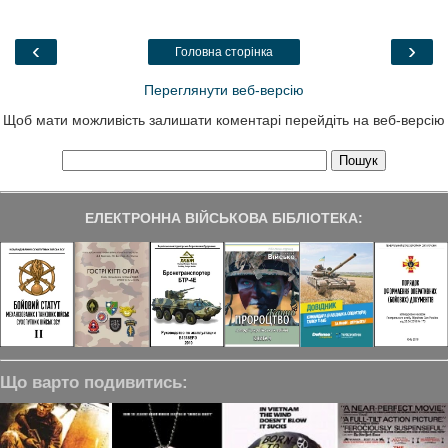
b
t
e
g
e
o
e
d
r
o
r
I
a
‹
›
Головна сторінка
k
n
m
Переглянути веб-версію
Щоб мати можливість залишати коментарі перейдіть на веб-версію
ЕЛЕКТРОННА ВІЙСЬКОВА БІБЛІОТЕКА:
Що варто подивитись: