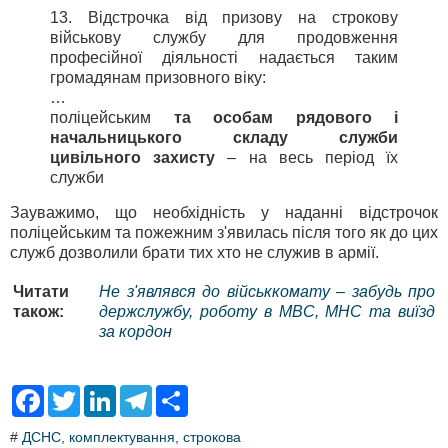
13. Відстрочка від призову на строкову
військову службу для продовження
професійної діяльності надається таким
громадянам призовного віку:
…
поліцейським
та особам рядового і
начальницького складу служби
цивільного захисту
– на весь період їх
служби
Зауважимо, що необхідність у наданні відстрочок
поліцейським та пожежним з'явилась після того як до цих
служб дозволили брати тих хто не служив в армії.
Читати
Не з'являвся до військкомату – забудь про
також:
держслужбу, роботу в МВС, МНС та виїзд
за кордон
F
T
L
T
S
a
w
i
e
h
c
i
n
l
a
#
ДСНС
,
комплектування
,
строкова
e
t
k
e
r