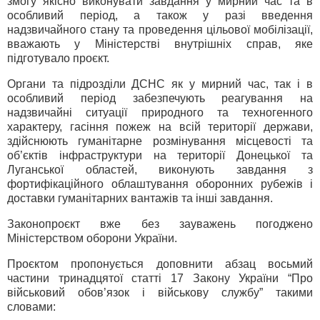
змогу якісно виконувати завдання у мирний час та в
особливий період, а також у разі введення
надзвичайного стану та проведення цільової мобілізації,
вважають у Міністерстві внутрішніх справ, яке
підготувало проєкт.
Органи та підрозділи ДСНС як у мирний час, так і в
особливий період забезпечують реагування на
надзвичайні ситуації природного та техногенного
характеру, гасіння пожеж на всій території держави,
здійснюють гуманітарне розмінування місцевості та
об’єктів інфраструктури на території Донецької та
Луганської областей, виконують завдання з
фортифікаційного облаштування оборонних рубежів і
доставки гуманітарних вантажів та інші завдання.
Законопроєкт вже без зауважень погоджено
Міністерством оборони України.
Проєктом пропонується доповнити абзац восьмий
частини тринадцятої статті 17 Закону України “Про
військовий обов’язок і військову службу” такими
словами: