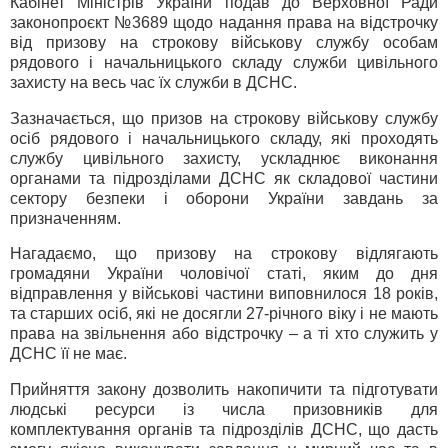
Кабінет Міністрів України подав до Верховної Ради
законопроєкт №3689 щодо надання права на відстрочку
від призову на строкову військову службу особам
рядового і начальницького складу служби цивільного
захисту на весь час їх служби в ДСНС.
Зазначається, що призов на строкову військову службу
осіб рядового і начальницького складу, які проходять
службу цивільного захисту, ускладнює виконання
органами та підрозділами ДСНС як складової частини
сектору безпеки і оборони України завдань за
призначенням.
Нагадаємо, що призову на строкову відлягають
громадяни України чоловічої статі, яким до дня
відправлення у військові частини виповнилося 18 років,
та старших осіб, які не досягли 27-річного віку і не мають
права на звільнення або відстрочку – а ті хто служить у
ДСНС її не має.
Прийняття закону дозволить накопичити та підготувати
людські ресурси із числа призовників для
комплектування органів та підрозділів ДСНС, що дасть