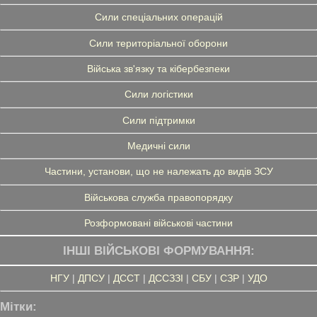
Сили спеціальних операцій
Сили територіальної оборони
Війська зв'язку та кібербезпеки
Сили логістики
Сили підтримки
Медичні сили
Частини, установи, що не належать до видів ЗСУ
Військова служба правопорядку
Розформовані військові частини
ІНШІ ВІЙСЬКОВІ ФОРМУВАННЯ:
НГУ
|
ДПСУ
|
ДССТ
|
ДССЗЗІ
|
СБУ
|
СЗР
|
УДО
Мітки: