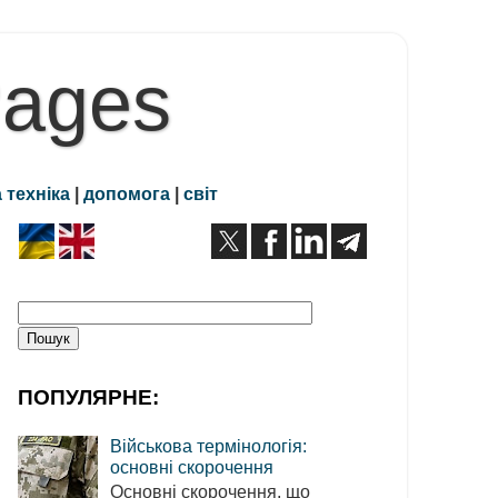
Pages
 техніка
|
допомога
|
світ
ПОПУЛЯРНЕ:
Військова термінологія:
основні скорочення
Основні скорочення, що