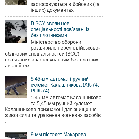
застосовуються в бойових (та
інших) документах:
В ЗСУ ввели нові
спеціальності пов'язані із
безпілотниками
Міністерство оборони
розширило перелік військово-
облікових спеціальностей (ВОС)
пов'язаних з застосуванням безпілотних
авіаційних ...
5,45-мм автомат і ручний
кулемет Калашникова (АК-74,
РПК-74)
5,45-мм автомат Калашникова
та 5,45-мм ручний кулемет
Калашникова призначені для знищення
живої сили та ураження вогневих засобів
...
9-мм пістолет Макарова