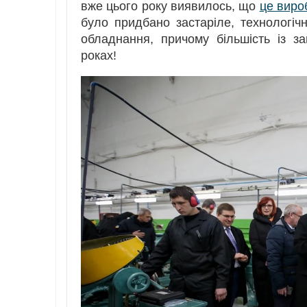
вже цього року виявилось, що
це виро
було придбано застаріле, технологіч
обладнання, причому більшість із з
роках!