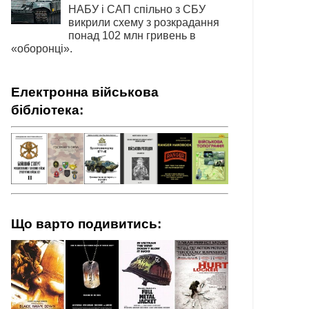
НАБУ і САП спільно з СБУ
викрили схему з розкрадання
понад 102 млн гривень в
«оборонці».
Електронна військова
бібліотека:
Що варто подивитись: