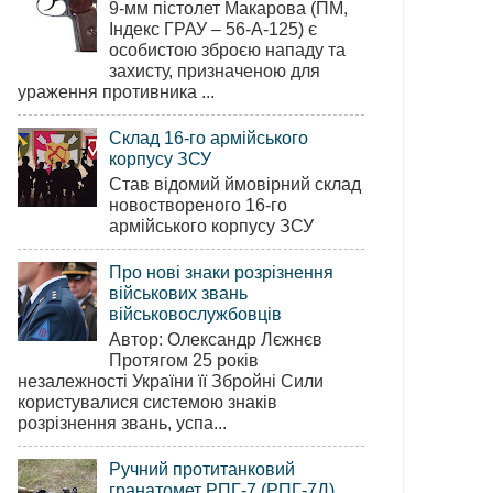
9-мм пістолет Макарова (ПМ,
Індекс ГРАУ – 56-А-125) є
особистою зброєю нападу та
захисту, призначеною для
ураження противника ...
Склад 16-го армійського
корпусу ЗСУ
Став відомий ймовірний склад
новоствореного 16-го
армійського корпусу ЗСУ
Про нові знаки розрізнення
військових звань
військовослужбовців
Автор: Олександр Лєжнєв
Протягом 25 років
незалежності України її Збройні Сили
користувалися системою знаків
розрізнення звань, успа...
Ручний протитанковий
гранатомет РПГ-7 (РПГ-7Д)