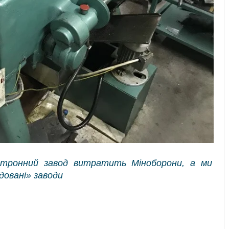
атронний завод витратить Міноборони, а ми
довані» заводи