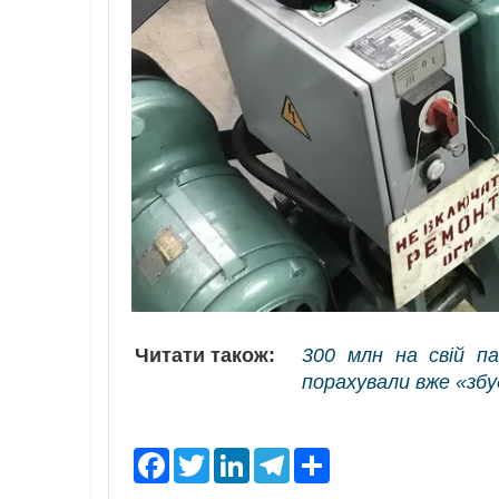
Читати також:
300 млн на свій п
порахували вже «збу
F
T
L
T
S
a
w
i
e
h
c
i
n
l
a