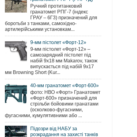
Ручний протитанковий
гранатомет РПГ-7 (індекс
ГРАУ – 6Г3) призначений для
боротьби з танками, самохідно-
артилерійськими установкам...
9-мм пістолет «Форт-12»
9-мм пістолет «Форт-12» –
самозарядний пістолет під
набій 9х18 мм Makarov, також
випускається під набій 9х17
мм Browning Short (Kur...
40-мм гранатомет «Форт-600»
фото: НВО «Форт» Гранатомет
«Форт-600» призначений для
стрільби бойовими гранатами
(осколково-фугасними,
фугасними, кумулятивними або ...
Підозри від НАБУ за
розкрадання на захисті танків