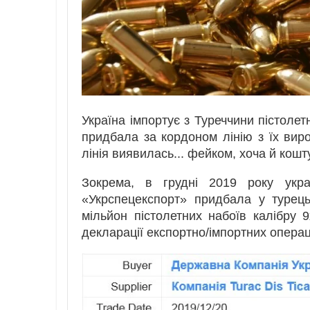
Україна імпортує з Туреччини пістолет
придбала за кордоном лінію з їх вир
лінія виявилась... фейком, хоча й кош
Зокрема, в грудні 2019 року укра
«Укрспецекспорт» придбала у турецьк
мільйон пістолетних набоїв калібру 
декларації експортно/імпортних опера