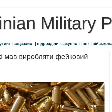
inian Military 
утинг
|
соцзахист
|
підрозділи
|
закупівлі
|
впк
|
військова
які мав виробляти фейковий