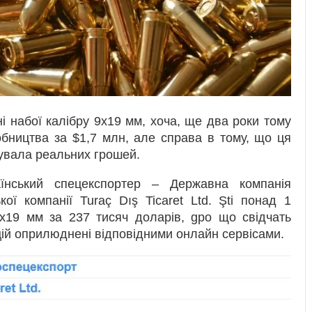
ні набої калібру 9х19 мм, хоча, ще два роки тому
обництва за $1,7 млн, але справа в тому, що ця
тувала реальних грошей.
їнський спецекспортер – Державна компанія
ої компанії Turaç Dış Ticaret Ltd. Şti понад 1
9х19 мм за 237 тисяч доларів, gро що свідчать
цій оприлюднені відповідними онлайн сервісами.