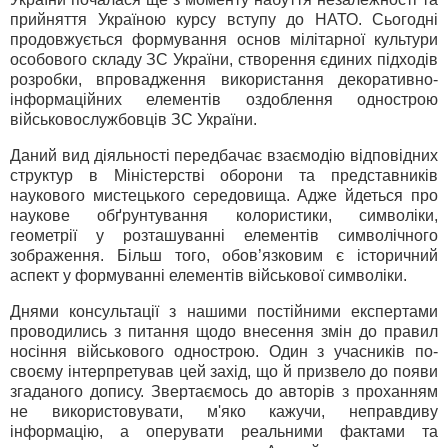
прийняття Україною курсу вступу до НАТО. Сьогодні
продовжується формування основ мілітарної культури
особового складу ЗС України, створення єдиних підходів
розробки, впровадження використання декоративно-
інформаційних елементів оздоблення однострою
військовослужбовців ЗС України.
Даний вид діяльності передбачає взаємодію відповідних
структур в Міністерстві оборони та представників
наукового мистецького середовища. Адже йдеться про
наукове обґрунтування колористики, символіки,
геометрії у розташуванні елементів символічного
зображення. Більш того, обов’язковим є історичний
аспект у формуванні елементів військової символіки.
Днями консультації з нашими постійними експертами
проводились з питання щодо внесення змін до правил
носіння військового однострою. Один з учасників по-
своєму інтерпретував цей захід, що й призвело до появи
згаданого допису. Звертаємось до авторів з проханням
не використовувати, м'яко кажучи, неправдиву
інформацію, а оперувати реальними фактами та