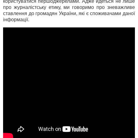
користуватися першоджерелами. Адже йдеться не лише
про журналістську етику, ми говоримо про зневажливе
ставлення до громадян України, які є споживачами даної
інформації.