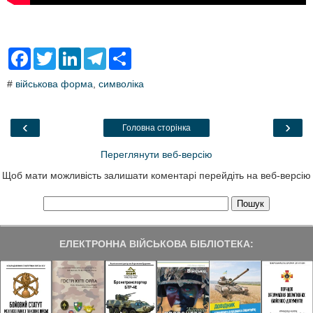
F
T
L
T
S
a
w
i
e
h
c
i
n
l
a
#
військова форма
,
символіка
e
t
k
e
r
b
t
e
g
e
o
e
d
r
o
r
I
a
‹
›
Головна сторінка
k
n
m
Переглянути веб-версію
Щоб мати можливість залишати коментарі перейдіть на веб-версію
ЕЛЕКТРОННА ВІЙСЬКОВА БІБЛІОТЕКА: