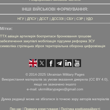
ІНШІ ВІЙСЬКОВІ ФОРМУВАННЯ:
НГУ
|
ДПСУ
|
ДССТ
|
ДССЗЗІ
|
СБУ
|
СЗР
|
УДО
Мітки:
ТТХ
авіація
артилерія
боєприпаси
бронювання
грошове
забезпечення
закупівлі
мобілізація
підсумки
реформа ЗСУ
символіка
стрілецька зброя
територіальна оборона
цифровізація
© 2014-2025 Ukrainian Military Pages
Використання матеріалів за умови вказання джерела (CC BY 4.0),
якщо не зазначено іншого
e-mail: ukrmilitarypages@gmail.com
Думка редакції може не збігатися із точкою зору авторів матеріалів
Про нас
|
Правила користування
|
Політика конфіденційності