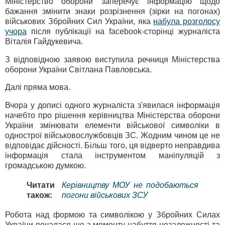
Міністерство оборони заперечує інформацію щодо
бажання змінити знаки розрізнення (зірки на погонах)
військових Збройних Сил України, яка
набула розголосу
учора
після публікації на facebook-сторінці журналіста
Віталія Гайдукевича.
З відповідною заявою виступила речниця Міністерства
оборони України Світлана Павловська.
Далі пряма мова.
Вчора у дописі одного журналіста з'явилася інформація
начебто про рішення керівництва Міністерства оборони
України змінювати елементи військової символіки в
однострої військовослужбовців ЗС. Жодним чином це не
відповідає дійсності. Більш того, ця відверто неправдива
інформація стала інструментом маніпуляцій з
громадською думкою.
Читати
Керівництву МОУ не подобаються
також:
погони військових ЗСУ
Робота над формою та символікою у Збройних Силах
України почалася ще з моменту набуття незалежності та