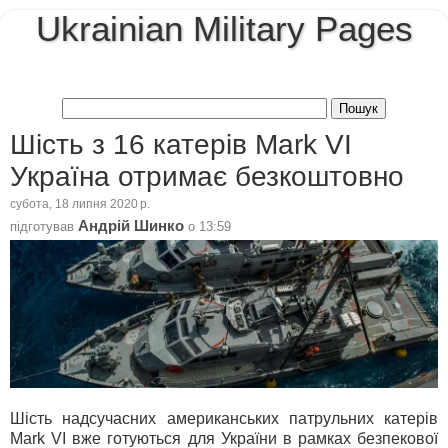
Ukrainian Military Pages
Шість з 16 катерів Mark VI
Україна отримає безкоштовно
субота, 18 липня 2020 р.
Андрій Шинко
підготував
о
13:59
Шість надсучасних американських патрульних катерів
Mark VI вже готуються для України в рамках безпекової