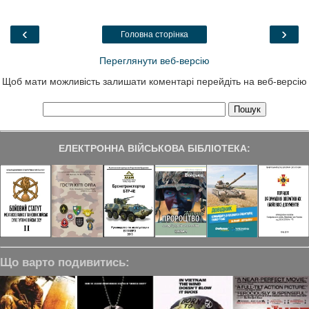
b
t
e
g
e
o
e
d
r
o
r
I
a
‹
›
Головна сторінка
k
n
m
Переглянути веб-версію
Щоб мати можливість залишати коментарі перейдіть на веб-версію
ЕЛЕКТРОННА ВІЙСЬКОВА БІБЛІОТЕКА:
Що варто подивитись: