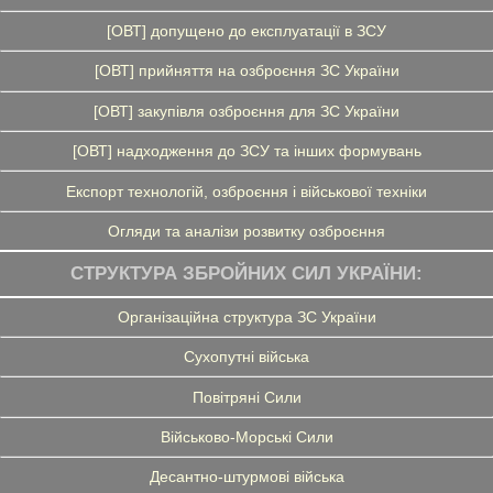
[ОВТ] допущено до експлуатації в ЗСУ
[ОВТ] прийняття на озброєння ЗС України
[ОВТ] закупівля озброєння для ЗС України
[ОВТ] надходження до ЗСУ та інших формувань
Експорт технологій, озброєння і військової техніки
Огляди та аналізи розвитку озброєння
СТРУКТУРА ЗБРОЙНИХ СИЛ УКРАЇНИ:
Організаційна структура ЗС України
Сухопутні війська
Повітряні Сили
Військово-Морські Сили
Десантно-штурмові війська