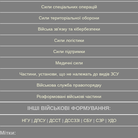
Сили спеціальних операцій
Сили територіальної оборони
Війська зв'язку та кібербезпеки
Сили логістики
Сили підтримки
Медичні сили
Частини, установи, що не належать до видів ЗСУ
Військова служба правопорядку
Розформовані військові частини
ІНШІ ВІЙСЬКОВІ ФОРМУВАННЯ:
НГУ
|
ДПСУ
|
ДССТ
|
ДССЗЗІ
|
СБУ
|
СЗР
|
УДО
Мітки: