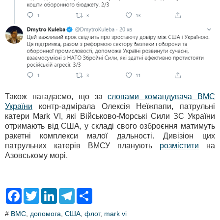
Також нагадаємо, що за
словами командувача ВМС
України
контр-адмірала Олексія Неїжпапи, патрульні
катери Mark VI, які Військово-Морські Сили ЗС України
отримають від США, у складі свого озброєння матимуть
ракетні комплекси малої дальності. Дивізіон цих
патрульних катерів ВМСУ планують
розмістити
на
Азовському морі.
F
T
L
T
S
a
w
i
e
h
c
i
n
l
a
#
ВМС
,
допомога
,
США
,
флот
,
mark vi
e
t
k
e
r