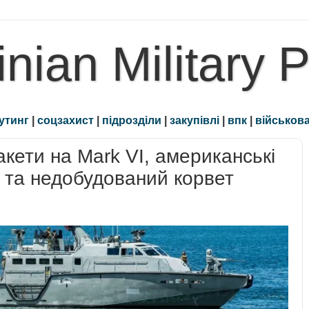
inian Military 
утинг
|
соцзахист
|
підрозділи
|
закупівлі
|
впк
|
військова
ети на Mark VI, американські
 та недобудований корвет