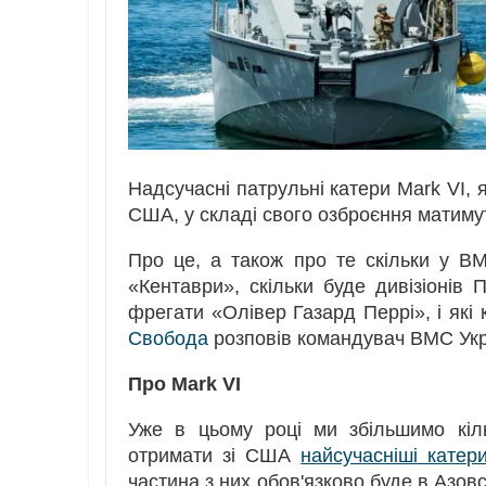
Надсучасні патрульні катери Mark VI, 
США, у складі свого озброєння матимут
Про це, а також про те скільки у В
«Кентаври», скільки буде дивізіонів 
фрегати «Олівер Газард Перрі», і які 
Свобода
розповів командувач ВМС Укр
Про Mark VI
Уже в цьому році ми збільшимо кіл
отримати зі США
найсучасніші катер
частина з них обов'язково буде в Азов