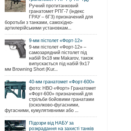
Ручний протитанковий
гранатомет РПГ-7 (індекс
ГРАУ – 6Г3) призначений для
боротьби з танками, самохідно-
артилерійськими установкам...
9-мм пістолет «Форт-12»
9-мм пістолет «Форт-12» –
самозарядний пістолет під
набій 9х18 мм Makarov, також
випускається під набій 9х17
мм Browning Short (Kur...
40-мм гранатомет «Форт-600»
фото: НВО «Форт» Гранатомет
«Форт-600» призначений для
стрільби бойовими гранатами
(осколково-фугасними,
фугасними, кумулятивними або ...
Підозри від НАБУ за
розкрадання на захисті танків