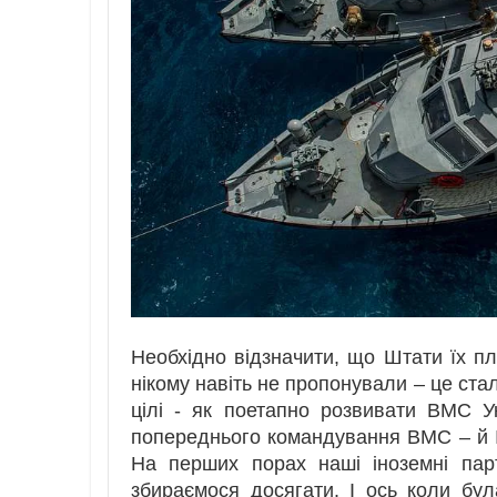
Необхідно відзначити, що Штати їх пла
нікому навіть не пропонували – це ста
цілі - як поетапно розвивати ВМС У
попереднього командування ВМС – й І
На перших порах наші іноземні пар
збираємося досягати. І ось коли бул