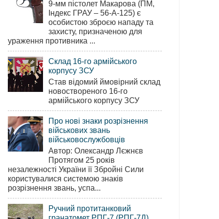
9-мм пістолет Макарова (ПМ,
Індекс ГРАУ – 56-А-125) є
особистою зброєю нападу та
захисту, призначеною для
ураження противника ...
Склад 16-го армійського
корпусу ЗСУ
Став відомий ймовірний склад
новоствореного 16-го
армійського корпусу ЗСУ
Про нові знаки розрізнення
військових звань
військовослужбовців
Автор: Олександр Лєжнєв
Протягом 25 років
незалежності України її Збройні Сили
користувалися системою знаків
розрізнення звань, успа...
Ручний протитанковий
гранатомет РПГ-7 (РПГ-7Д)