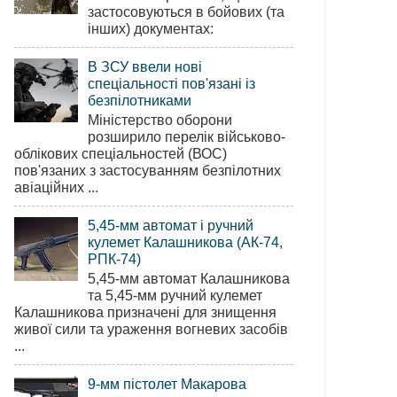
застосовуються в бойових (та
інших) документах:
В ЗСУ ввели нові
спеціальності пов'язані із
безпілотниками
Міністерство оборони
розширило перелік військово-
облікових спеціальностей (ВОС)
пов'язаних з застосуванням безпілотних
авіаційних ...
5,45-мм автомат і ручний
кулемет Калашникова (АК-74,
РПК-74)
5,45-мм автомат Калашникова
та 5,45-мм ручний кулемет
Калашникова призначені для знищення
живої сили та ураження вогневих засобів
...
9-мм пістолет Макарова