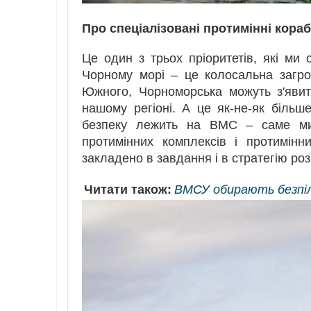
Про спеціалізовані протимінні кораб
Це один з трьох пріоритетів, які м
Чорному морі – це колосальна загроз
Южного, Чорноморська можуть з'явит
нашому регіоні. А це як-не-як більш
безпеку лежить на ВМС – саме ми 
протимінних комплексів і протимінн
закладено в завдання і в стратегію роз
Читати також:
ВМСУ обирають безпіл