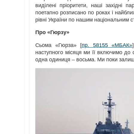
виділені пріоритети, наші західні 
поетапно розписано по роках і найбл
рівні України по нашим національним 
Про «Гюрзу»
Сьома «Гюрза» [
пр. 58155 «МБАК»
наступного місяця ми її включимо до
одна одиниця – восьма. Ми поки залишає