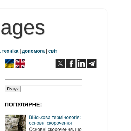
Pages
 техніка
|
допомога
|
світ
ПОПУЛЯРНЕ:
Військова термінологія:
основні скорочення
Основні скорочення, що