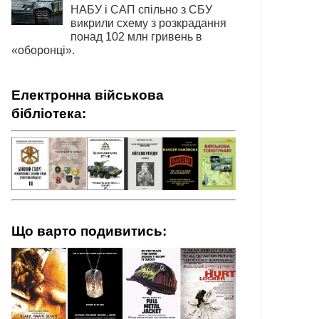
НАБУ і САП спільно з СБУ
викрили схему з розкрадання
понад 102 млн гривень в
«оборонці».
Електронна військова
бібліотека:
Що варто подивитись: