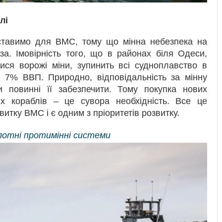
лі
и ставимо для ВМС, тому що мінна небезпека на
а. Імовірність того, що в районах біля Одеси,
ися ворожі міни, зупинить всі судноплавство в
е 7% ВВП. Природно, відповідальність за мінну
повинні її забезпечити. Тому покупка нових
их кораблів – це сувора необхідність. Все це
витку ВМС і є одним з пріоритетів розвитку.
отні протимінні системи