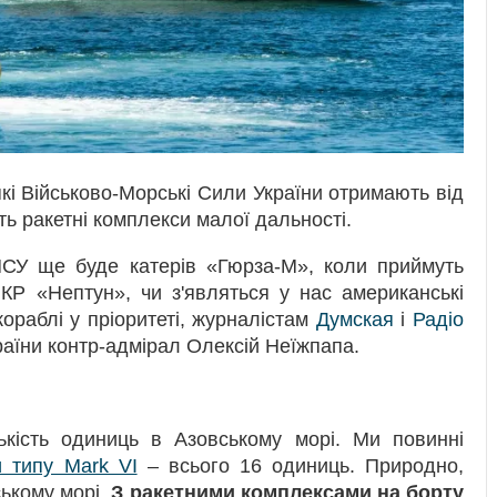
які Військово-Морські Сили України отримають від
ь ракетні комплекси малої дальності.
МСУ ще буде катерів «Гюрза-М», коли приймуть
ПКР «Нептун», чи з'являться у нас американські
кораблі у пріоритеті, журналістам
Думская
і
Радіо
аїни контр-адмірал Олексій Неїжпапа.
ькість одиниць в Азовському морі. Ми повинні
и типу Mark VI
– всього 16 одиниць. Природно,
ському морі.
З ракетними комплексами на борту