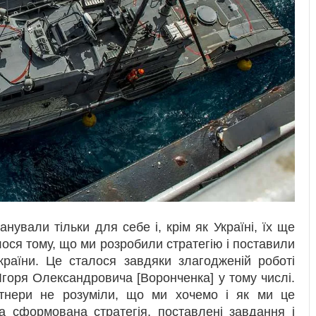
нували тільки для себе і, крім як Україні, їх ще
лося тому, що ми розробили стратегію і поставили
країни. Це сталося завдяки злагодженій роботі
горя Олександровича [Воронченка] у тому числі.
тнери не розуміли, що ми хочемо і як ми це
а сформована стратегія, поставлені завдання і