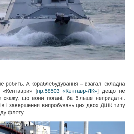
не робить. А кораблебудування – взагалі складна
х «Кентаври» [
пр.58503 «Кентавр-ЛК»
] дещо не
 скажу, що вони погані, ба більше непридатні.
ів і завершення випробувань цих двох ДШК типу
аду флоту.