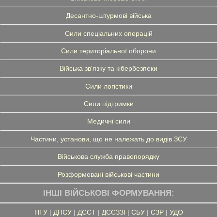
Десантно-штурмові війська
Сили спеціальних операцій
Сили територіальної оборони
Війська зв'язку та кібербезпеки
Сили логістики
Сили підтримки
Медичні сили
Частини, установи, що не належать до видів ЗСУ
Військова служба правопорядку
Розформовані військові частини
ІНШІ ВІЙСЬКОВІ ФОРМУВАННЯ:
НГУ
|
ДПСУ
|
ДССТ
|
ДССЗЗІ
|
СБУ
|
СЗР
|
УДО