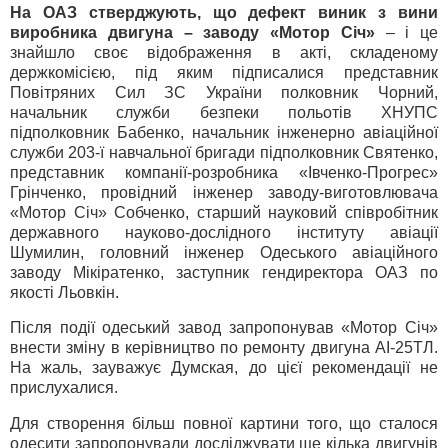
На ОАЗ стверджують, що дефект виник з вини
виробника двигуна – заводу «Мотор Січ»
– і це
знайшло своє відображення в акті, складеному
держкомісією, під яким підписалися представник
Повітряних Сил ЗС України полковник Чорний,
начальник служби безпеки польотів ХНУПС
підполковник Бабенко, начальник інженерно авіаційної
служби 203-ї навчальної бригади підполковник Святенко,
представник компанії-розробника «Івченко-Прогрес»
Грінченко, провідний інженер заводу-виготовлювача
«Мотор Січ» Собченко, старший науковий співробітник
державного науково-дослідного інституту авіації
Шумилин, головний інженер Одеського авіаційного
заводу Мікіратенко, заступник гендиректора ОАЗ по
якості Льовкін.
Після події одеський завод запропонував «Мотор Січ»
внести зміну в керівництво по ремонту двигуна АІ-25ТЛ.
На жаль, зауважує Думская, до цієї рекомендації не
прислухалися.
Для створення більш повної картини того, що сталося
одесити запропонували досліджувати ще кілька двигунів