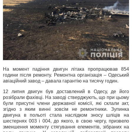
На момент падіння двигун літака пропрацював 854
години після ремонту. Ремонтна організація – Одеський
авіаційний завод – давала гарантію на тисячу годин.
12 липня двигун був доставлений в Одесу, де його
розібрали фахівці. На заводі стверджують, що при цьому
були присутні члени державної комісії, які склали акт,
згідно з яким винні зовсім не ремонтники. Зупинка
двигуна в польоті стала наслідком зносу шліців на
шестернях 003 і 004, до якого, в свою чергу, призвело
зменшення моменту стягування елементів, зібраних на