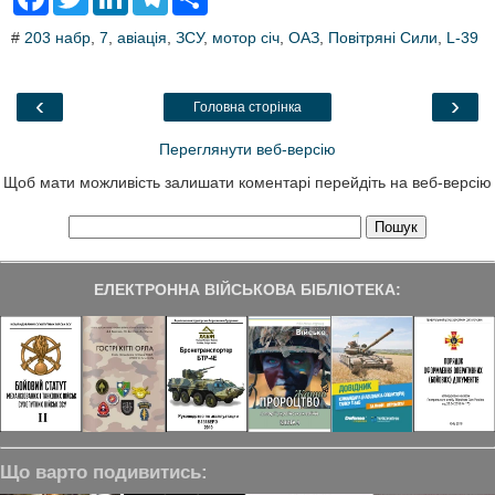
a
w
i
e
h
c
i
n
l
a
#
203 набр
,
7
,
авіація
,
ЗСУ
,
мотор січ
,
ОАЗ
,
Повітряні Сили
,
L-39
e
t
k
e
r
b
t
e
g
e
o
e
d
r
o
r
I
a
‹
›
Головна сторінка
k
n
m
Переглянути веб-версію
Щоб мати можливість залишати коментарі перейдіть на веб-версію
ЕЛЕКТРОННА ВІЙСЬКОВА БІБЛІОТЕКА:
Що варто подивитись: