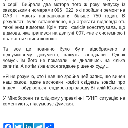
з серії. Вибрали два мотора того ж року випуску із
заводськими номерами 096 і 022, які пройшли ремонт на
ОАЗ і мають напрацювання більше 750 годин. В
результаті було встановлено, що агрегати відповідають
технічним вимогам. Крім того, комісія констатувала, що
відмова, яка трапився на двигуні 007, «не є системною і
вважається винятковою».
Та все це повинно було бути відображено в
підсумковому документі, кажуть заводчани. Однак
чомусь їм його не показали, не дивлячись на кілька
запитів. А потім з'явилося згадане рішення суду ...
«Я не розумію, хто і навіщо зробив цей запис, що винен
наш завод, адже висновки комісії свідчать зовсім про
інше», – обурюється гендиректор заводу Віталій Юхачов.
У Міноборони та слідчому управлінні ГУНП ситуацію не
коментують, підсумовує Думская.
F
T
L
T
S