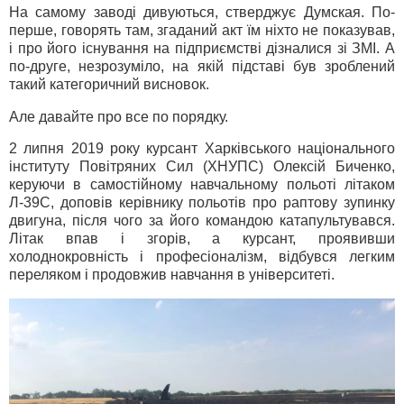
На самому заводі дивуються, стверджує Думская. По-
перше, говорять там, згаданий акт їм ніхто не показував,
і про його існування на підприємстві дізналися зі ЗМІ. А
по-друге, незрозуміло, на якій підставі був зроблений
такий категоричний висновок.
Але давайте про все по порядку.
2 липня 2019 року курсант Харківського національного
інституту Повітряних Сил (ХНУПС) Олексій Биченко,
керуючи в самостійному навчальному польоті літаком
Л-39С, доповів керівнику польотів про раптову зупинку
двигуна, після чого за його командою катапультувався.
Літак впав і згорів, а курсант, проявивши
холоднокровність і професіоналізм, відбувся легким
переляком і продовжив навчання в університеті.