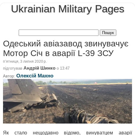
Ukrainian Military Pages
Одеський авіазавод звинувачує
Мотор Січ в аварії L-39 ЗСУ
пʼятниця, 3 липня 2020 р.
Андрій Шинко
підготував
о
13:47
Олексій Махно
Автор:
Як стало нещодавно відомо, винуватцем аварії