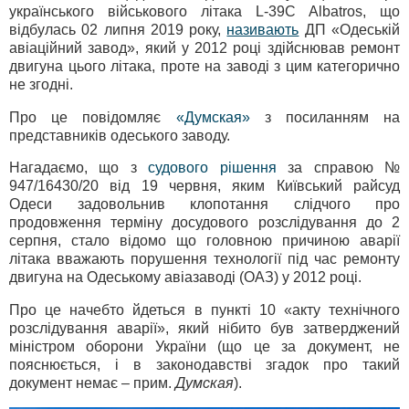
українського військового літака L-39C Albatros, що
відбулась 02 липня 2019 року,
називають
ДП «Одеській
авіаційний завод», який у 2012 році здійснював ремонт
двигуна цього літака, проте на заводі з цим категорично
не згодні.
Про це повідомляє
«Думская»
з посиланням на
представників одеського заводу.
Нагадаємо, що з
судового рішення
за справою №
947/16430/20 від 19 червня, яким Київський райсуд
Одеси задовольнив клопотання слідчого про
продовження терміну досудового розслідування до 2
серпня, стало відомо що головною причиною аварії
літака вважають порушення технології під час ремонту
двигуна на Одеському авіазаводі (ОАЗ) у 2012 році.
Про це начебто йдеться в пункті 10 «акту технічного
розслідування аварії», який нібито був затверджений
міністром оборони України (що це за документ, не
пояснюється, і в законодавстві згадок про такий
документ немає – прим.
Думская
).