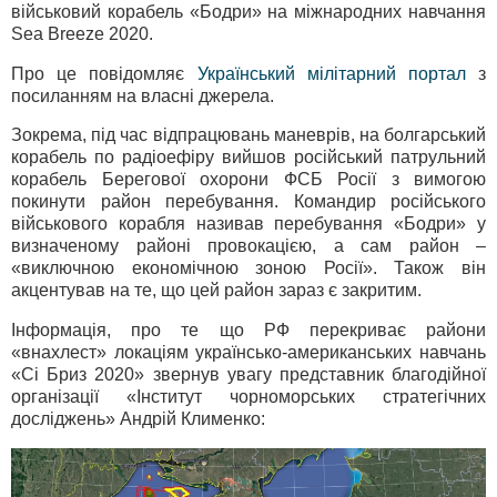
військовий корабель «Бодри» на міжнародних навчання
Sea Breeze 2020.
Про це повідомляє
Український мілітарний портал
з
посиланням на власні джерела.
Зокрема, під час відпрацювань маневрів, на болгарський
корабель по радіоефіру вийшов російський патрульний
корабель Берегової охорони ФСБ Росії з вимогою
покинути район перебування. Командир російського
військового корабля називав перебування «Бодри» у
визначеному районі провокацією, а сам район –
«виключною економічною зоною Росії». Також він
акцентував на те, що цей район зараз є закритим.
Інформація, про те що РФ перекриває райони
«внахлест» локаціям українсько-американських навчань
«Сі Бриз 2020» звернув увагу представник благодійної
організації «Інститут чорноморських стратегічних
досліджень» Андрій Клименко: