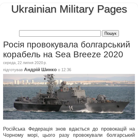
Ukrainian Military Pages
Росія провокувала болгарський
корабель на Sea Breeze 2020
середа, 22 липня 2020 р.
Андрій Шинко
підготував
о
12:36
Російська Федерація знов вдається до провокацій на
Чорному морі, цього разу провокували болгарський