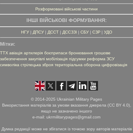
Розформовані військові частини
ІНШІ ВІЙСЬКОВІ ФОРМУВАННЯ:
НГУ
|
ДПСУ
|
ДССТ
|
ДССЗЗІ
|
СБУ
|
СЗР
|
УДО
Мітки:
ТТХ
авіація
артилерія
боєприпаси
бронювання
грошове
забезпечення
закупівлі
мобілізація
підсумки
реформа ЗСУ
символіка
стрілецька зброя
територіальна оборона
цифровізація
© 2014-2025 Ukrainian Military Pages
Використання матеріалів за умови вказання джерела (CC BY 4.0),
якщо не зазначено іншого
e-mail: ukrmilitarypages@gmail.com
Думка редакції може не збігатися із точкою зору авторів матеріалів