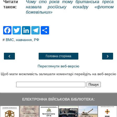
Читати
Чому сто років тому британська преса
також:
назвала російську ескадру «флотом
божевільних»
F
T
L
T
S
a
w
i
e
h
c
i
n
l
a
#
ВМС
,
навчання
,
РФ
e
t
k
e
r
b
t
e
g
e
o
e
d
r
o
r
I
a
‹
›
Головна сторінка
k
n
m
Переглянути веб-версію
Щоб мати можливість залишати коментарі перейдіть на веб-версію
ЕЛЕКТРОННА ВІЙСЬКОВА БІБЛІОТЕКА: