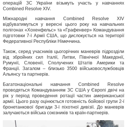
операцій ЗС України візьмуть участь у навчаннях
Combined Resolve XIV.
Міжнародні навчання Combined Resolve XIV
відбуватимуться у вересні цього року на навчальних
полігонах «Хохенфельс» та «Графенвер» Командування
підготовки 7-ї Армії США, що дислокується на території
Федеративної Республіки Німеччина.
Також, серед учасників цьогорічних маневрів підрозділи
від збройних сил Італії, Литви, Північної Македонії,
Румунії, Словенії, Сполучених Штатів Америки та
Франції. Загалом – близько 3500 військовослужбовців
Альянсу та партнерів.
Багатонаціональні навчання Combined Resolvе
проводяться Командуванням ЗС США у Європі двічі на
рік у період проведення ротації частин американської
армії. Цього разу оцінюється готовність бойової групи 2-ї
бронетанкової бригади 3-ї піхотної дивізії. До маневрів
залучаються війська союзників та країн-партнерів.