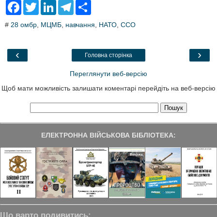
F
T
L
T
S
a
w
i
e
h
c
i
n
l
a
#
28 омбр
,
МЦМБ
,
навчання
,
НАТО
,
ССО
e
t
k
e
r
b
t
e
g
e
o
e
d
r
o
r
I
a
‹
›
Головна сторінка
k
n
m
Переглянути веб-версію
Щоб мати можливість залишати коментарі перейдіть на веб-версію
ЕЛЕКТРОННА ВІЙСЬКОВА БІБЛІОТЕКА:
Що варто подивитись: