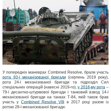
У попередніх маневрах Combined Resolve, брали участь
рота 93-ї механізованої бригади
(серпень 2019 року),
рота 24-ї механізованої бригади та підрозділ Сил
спеціальних операцій (навесні 2019-го),
у 2018-му рота
–
79-ї десантно-штурмової бригади і танковий взвод 14-ї
механізованої бригади на танках Т-84, якій також брав
участь у
Combined Resolve VIII
в 2017 році разом із
ротою 28-ї механізованої бригади.