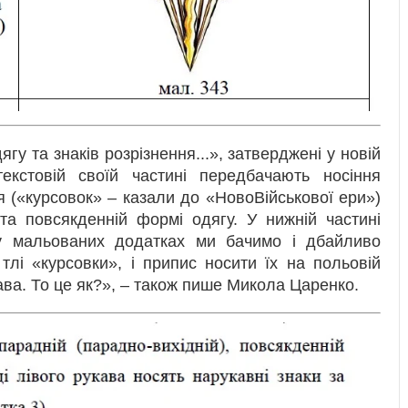
гу та знаків розрізнення...», затверджені у новій
стовій своїй частині передбачають носіння
я («курсовок» – казали до «НовоВійськової ери»)
та повсякденній формі одягу. У нижній частині
т у мальованих додатках ми бачимо і дбайливо
тлі «курсовки», і припис носити їх на польовій
кава. То це як?», – також пише Микола Царенко.