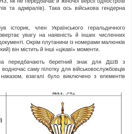
ВНЗ, як не передбачає й жіночої версії одностроїв
ів та адміралів). Така ось військова гендерна
в історик, член Українського геральдичного
 звертає увагу на наявність й інших численних
документі. Окрім плутанини із номерами малюнків
ий) він містить й інші «цікаві» моменти.
ила передбачають беретний знак для ДШВ з
, водночас саму пілотку для військовослужбовців
 наказом, взагалі було виключено з елементів