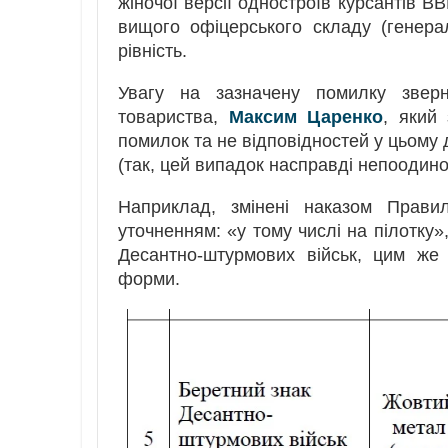
жіночої версії одностроїв курсантів В
вищого офіцерського складу (генерал
рівність.
Увагу на зазначену помилку зверну
товариства,
Максим Царенко
, який
помилок та не відповідностей у цьому 
(так, цей випадок насправді непоодинок
Наприклад, змінені наказом Прав
уточненням: «у тому числі на пілотку»
Десантно-штурмових військ, цим же
форми.