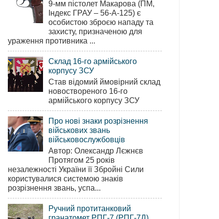
9-мм пістолет Макарова (ПМ,
Індекс ГРАУ – 56-А-125) є
особистою зброєю нападу та
захисту, призначеною для
ураження противника ...
Склад 16-го армійського
корпусу ЗСУ
Став відомий ймовірний склад
новоствореного 16-го
армійського корпусу ЗСУ
Про нові знаки розрізнення
військових звань
військовослужбовців
Автор: Олександр Лєжнєв
Протягом 25 років
незалежності України її Збройні Сили
користувалися системою знаків
розрізнення звань, успа...
Ручний протитанковий
гранатомет РПГ-7 (РПГ-7Д)