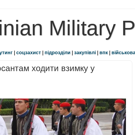
inian Military 
утинг
|
соцзахист
|
підрозділи
|
закупівлі
|
впк
|
військова
сантам ходити взимку у