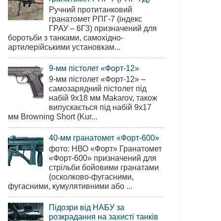
Ручний протитанковий
гранатомет РПГ-7 (індекс
ГРАУ – 6Г3) призначений для
боротьби з танками, самохідно-
артилерійськими установкам...
9-мм пістолет «Форт-12»
9-мм пістолет «Форт-12» –
самозарядний пістолет під
набій 9х18 мм Makarov, також
випускається під набій 9х17
мм Browning Short (Kur...
40-мм гранатомет «Форт-600»
фото: НВО «Форт» Гранатомет
«Форт-600» призначений для
стрільби бойовими гранатами
(осколково-фугасними,
фугасними, кумулятивними або ...
Підозри від НАБУ за
розкрадання на захисті танків