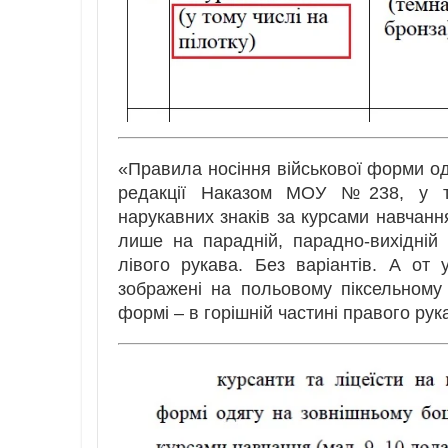
«Правила носіння військової форми одя
редакції Наказом МОУ №238, у тек
нарукавних знаків за курсами навчанн
лише на парадній, парадно-вихідній 
лівого рукава. Без варіантів. А о
зображені на польовому піксельному 
формі – в горішній частині правого ру