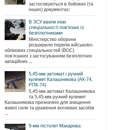
застосовуються в бойових (та
інших) документах:
В ЗСУ ввели нові
спеціальності пов'язані із
безпілотниками
Міністерство оборони
розширило перелік військово-
облікових спеціальностей (ВОС)
пов'язаних з застосуванням безпілотних
авіаційних ...
5,45-мм автомат і ручний
кулемет Калашникова (АК-74,
РПК-74)
5,45-мм автомат Калашникова
та 5,45-мм ручний кулемет
Калашникова призначені для знищення
живої сили та ураження вогневих засобів
...
9-мм пістолет Макарова