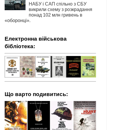
НАБУ і САП спільно з СБУ
викрили схему з розкрадання
понад 102 млн гривень в
«оборонці».
Електронна військова
бібліотека:
Що варто подивитись: