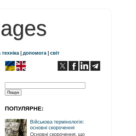
Pages
 техніка
|
допомога
|
світ
ПОПУЛЯРНЕ:
Військова термінологія:
основні скорочення
Основні скорочення, що