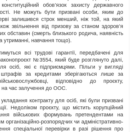
 конституційний обов’язок захисту державного
сності. Не можуть бути призвані особи, яким до
ерві залишився строк менший, ніж той, на який
кож звільнення від призову за станом здоров’я
их обставин (смерть близького родича, наявність
а утриманні, навчання тощо).
имуться всі трудові гарантії, передбачені для
 законопроєкт №3554, який буде розглянуто далі,
ля осіб, які є підприємцями. Пільги у вигляді
а штрафів за кредитами зберігаються лише за
ійськовослужбовці, відповідно до проєкту,
и на час залучення до ООС.
кладання контракту для осіб, які були призвані
ції. Недоліком проєкту, що містить корупційний
ання військових формувань претендентами на
ням організаційно-розпорядчих чи адміністративно-
ення спеціальної перевірки в разі рішення про