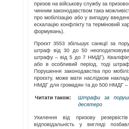
призов на військову службу за призовом
чинним законодавством така можливіст
про мобілізацію або у випадку введен
ескалацію конфлікту та терміновий ха
формувань).
Проєкт 3553 збільшує санкції за пор
штраф від 30 до 50 неоподатковуван
штрафу – від 5 до 7 НМДГ). Кваліфі
або в особливий період, тоді штра
Порушення законодавства про мобіліза
проєкту, може мати наслідком накла
НМДГ для громадян та до 500 НМДГ – 
Читати також:
Штрафи за поруше
десятеро
Ухилення від призову резервіст
відповідальність у вигляді позба