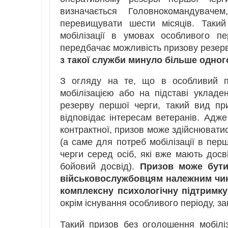
визначається Головнокомандувач
перевищувати шести місяців. Таки
мобілізації в умовах особливого п
передбачає можливість призову резерві
з такої служби минуло більше одног
З огляду на те, що в особливий пе
мобілізацією або на підставі укладе
резерву першої черги, такий вид при
відповідає інтересам ветеранів. Адже
контрактної, призов може здійснюватис
(а саме для потреб мобілізації в пе
черги серед осіб, які вже мають досв
бойовий досвід).
Призов може бути
військовослужбовцям належним чин
комплексну психологічну підтримку
окрім існування особливого періоду, з
Такий призов без оголошення мобілі