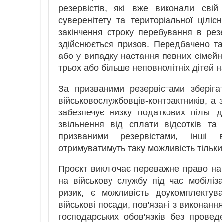
резервістів, які вже виконали свій
суверенітету та територіальної цілі
закінчення строку перебування в рез
здійснюється призов. Передбачено та
або у випадку настання певних сімейн
трьох або більше неповнолітніх дітей н
За призваними резервістами зберігат
військовослужбовців-контрактників, а
забезпечує низку податкових пільг д
звільнення від сплати відсотків т
призваними резервістами, інші в
отримуватимуть таку можливість тільк
Проєкт виключає переважне право на у
на військову службу під час мобіліза
ризик, є можливість доукомплектув
військові посади, пов'язані з виконан
господарських обов'язків без провед