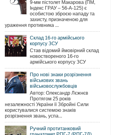
9-мм пістолет Макарова (ПМ,
Індекс ГРАУ – 56-А-125) є
особистою зброєю нападу та
захисту, призначеною для
ураження противника ...
Склад 16-го армійського
корпусу ЗСУ
Став відомий ймовірний склад
новоствореного 16-го
армійського корпусу ЗСУ
Про нові знаки розрізнення
військових звань
військовослужбовців
Автор: Олександр Лєжнєв
Протягом 25 років
незалежності України її Збройні Сили
користувалися системою знаків
розрізнення звань, успа...
Ручний протитанковий
гранатомет РПГ-7 (РПГ-7Д)