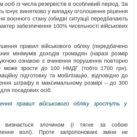
 осіб із числа резервістів в особливий період. За
ь існує винятково у випадку оголошення рішення
ня воєнного стану (обидві ситуації передбачають
рактер забезпечення 100% чисельності військових
ушення правил військового обліку (передбачено
их мінімумів доходів громадян (наразі розмір
куючою ознакою є вчинення порушення повторно
ф може зрости до 100 НМДГ (тобто 1700 грн).
ційну підготовку та мобілізацію, відповідно до
дення штрафу в максимальному розмірі – до 300
для посадових осіб.
ння правил військового обліку зростуть у
ів визнається злочином (і тягне за собою
влення волі). Проте запропоновані зміни не