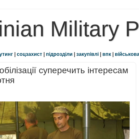
inian Military 
утинг
|
соцзахист
|
підрозділи
|
закупівлі
|
впк
|
військова
обілізації суперечить інтересам
отня