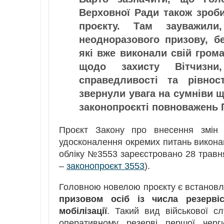
Верховної Ради також зро
проєкту. Там зауважили
неодноразового призову, бе
які вже виконали свій гром
щодо захисту Вітчизни
справедливості та рівнос
звернули увага на сумніви 
законопроєкті повноважень 
Проєкт Закону про внесення змін 
удосконалення окремих питань виконан
обліку №3553 зареєстровано 28 травня 
–
законопроєкт 3553
).
Головною новелою проєкту є встановл
призовом осіб із числа резерві
мобілізації
. Такий вид військової с
оперативному резерві першої чер