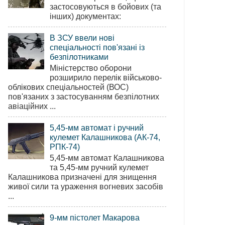
застосовуються в бойових (та
інших) документах:
В ЗСУ ввели нові
спеціальності пов'язані із
безпілотниками
Міністерство оборони
розширило перелік військово-
облікових спеціальностей (ВОС)
пов'язаних з застосуванням безпілотних
авіаційних ...
5,45-мм автомат і ручний
кулемет Калашникова (АК-74,
РПК-74)
5,45-мм автомат Калашникова
та 5,45-мм ручний кулемет
Калашникова призначені для знищення
живої сили та ураження вогневих засобів
...
9-мм пістолет Макарова