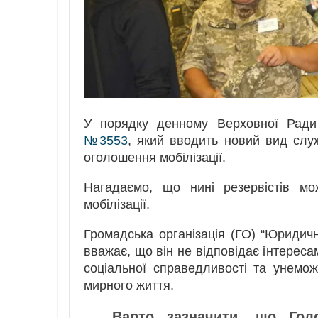
У порядку денному Верховної Ради
№3553
, який вводить новий вид слу
оголошення мобілізації.
Нагадаємо, що нині резервістів м
мобілізації.
Громадська організація (ГО) “Юридич
вважає, що він не відповідає інтереса
соціальної справедливості та унем
мирного життя.
Варто зазначити, що Голо