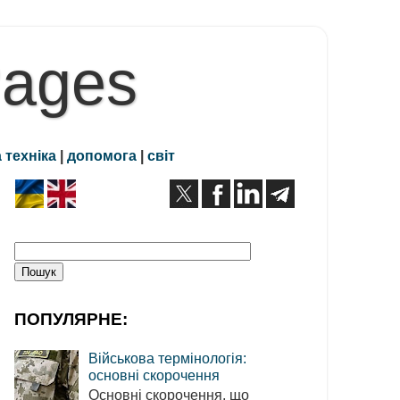
Pages
 техніка
|
допомога
|
світ
ПОПУЛЯРНЕ:
Військова термінологія:
основні скорочення
Основні скорочення, що