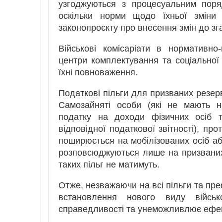
узгоджуються з процесуальним поря
оскільки норми щодо їхньої змін
законопроєкту про внесення змін до зг
Військові комісаріати в нормативно
центри комплектування та соціальної
їхні повноваження.
Податкові пільги для призваних резер
Самозайняті особи (які не мають н
податку на доходи фізичних осіб 
відповідної податкової звітності), про
поширюється на мобілізованих осіб аб
розповсюджуються лише на призваних р
таких пільг не матимуть.
Отже, незважаючи на всі пільги та пре
встановлення нового виду військ
справедливості та унеможливлює ефек