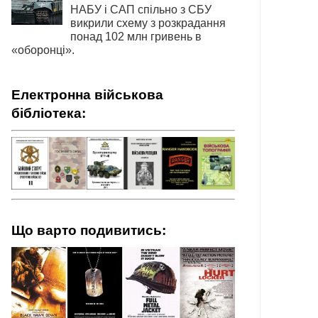
НАБУ і САП спільно з СБУ
викрили схему з розкрадання
понад 102 млн гривень в
«оборонці».
Електронна військова
бібліотека:
Що варто подивитись: