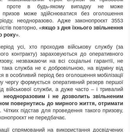
ем, проте в будь-якому випадку не може
й призов може здійснюватися без оголошення
еріоду, неодноразово. Адже законопроєкт 3553
стів повторно, «
якщо з дня їхнього звільнення
о року
».
ріод усі, хто проходив військову службу (за
ного контракту) зараховуються до оперативного
зову, незважаючи на всі соціальні гарантії, не
 така служба не є добровільною, на відміну від
я в особливий період без оголошення мобілізації
ршу чергу формується оперативний резерв першої
ід військової служби, а дуже часто – і тривалий
 неодноразовим і не дозволить звільненим
ом повернутись до мирного життя, отримати
. Чітких підстав для проведення такого призову,
аконопроєкт не передбачає.
зації спрямований на використання досвідчених