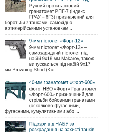
Ручний протитанковий
гранатомет РПГ-7 (індекс
ГРАУ – 6Г3) призначений для
боротьби з танками, самохідно-
артилерійськими установкам...
9-мм пістолет «Форт-12»
9-мм пістолет «Форт-12» –
самозарядний пістолет під
набій 9х18 мм Makarov, також
випускається під набій 9х17
мм Browning Short (Kur...
40-мм гранатомет «Форт-600»
фото: НВО «Форт» Гранатомет
«Форт-600» призначений для
стрільби бойовими гранатами
(осколково-фугасними,
фугасними, кумулятивними або ...
Підозри від НАБУ за
розкрадання на захисті танків