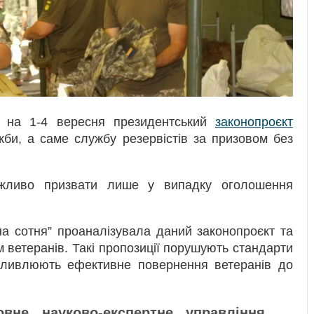
 на 1-4 вересня президентський
законопроєкт
жби, а саме службу резервістів за призовом без
ожливо призвати лише у випадку оголошення
на сотня” проаналізувала даний законопроєкт та
м ветеранів. Такі пропозиції порушують стандарти
ожливлюють ефективне повернення ветеранів до
вне науково-експертне управління