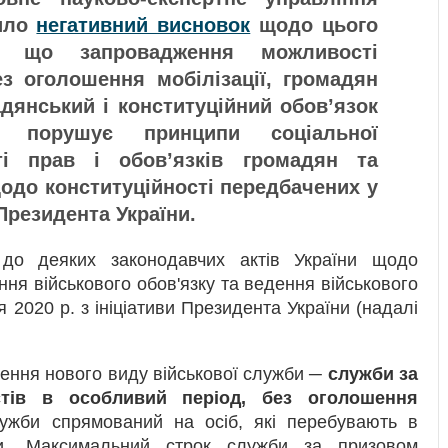
било
негативний висновок
щодо цього
, що запровадження можливості
з оголошення мобілізації, громадян
адянський і конституційний обов’язок
, порушує принципи соціальної
ті прав і обов’язків громадян та
щодо конституційності передбачених у
Президента України.
до деяких законодавчих актів України щодо
ня військового обов'язку та ведення військового
2020 р. з ініціативи Президента України (надалі
ення нового виду військової служби ─
служби за
стів в особливий період, без оголошення
лужби спрямований на осіб, які перебувають в
ги. Максимальний строк служби за призовом