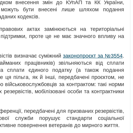
дком внесення змін до КУпАП та КК України,
и можуть бути внесені лише шляхом подання
аданих кодексів.
-правових актах замінюються на територіальні
 підтримки, проте це не має значного впливу на
вістів визначає суміжний
законопроєкт за №3554
.
айманих працівників) звільняються від сплати
та сплати єдиного податку (а також подання
те ця пільга, як й інші, передбачені проєктом, не
о військовослужбовців за контрактом: такі норми
езервістів, мобілізовані особи та контрактники
ференції, передбачені для призваних резервістів,
ової служби порушує стандарти соціальної
тивне повернення ветеранів до мирного життя.