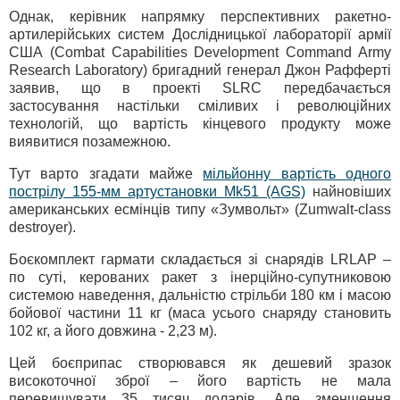
Однак, керівник напрямку перспективних ракетно-
артилерійських систем Дослідницької лабораторії армії
США (Combat Capabilities Development Command Army
Research Laboratory) бригадний генерал Джон Рафферті
заявив, що в проекті SLRC передбачається
застосування настільки сміливих і революційних
технологій, що вартість кінцевого продукту може
виявитися позамежною.
Тут варто згадати майже
мільйонну вартість одного
пострілу 155-мм артустановки Mk51 (AGS)
найновіших
американських есмінців типу «Зумвольт» (Zumwalt-class
destroyer).
Боєкомплект гармати складається зі снарядів LRLAP –
по суті, керованих ракет з інерційно-супутниковою
системою наведення, дальністю стрільби 180 км і масою
бойової частини 11 кг (маса усього снаряду становить
102 кг, а його довжина - 2,23 м).
Цей боєприпас створювався як дешевий зразок
високоточної зброї – його вартість не мала
перевищувати 35 тисяч доларів. Але зменшення