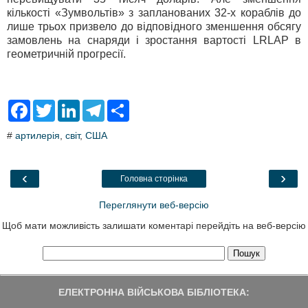
кількості «Зумвольтів» з запланованих 32-х кораблів до
лише трьох призвело до відповідного зменшення обсягу
замовлень на снаряди і зростання вартості LRLAP в
геометричній прогресії.
F
T
L
T
S
a
w
i
e
h
c
i
n
l
a
#
артилерія
,
світ
,
США
e
t
k
e
r
b
t
e
g
e
o
e
d
r
o
r
I
a
‹
›
Головна сторінка
k
n
m
Переглянути веб-версію
Щоб мати можливість залишати коментарі перейдіть на веб-версію
ЕЛЕКТРОННА ВІЙСЬКОВА БІБЛІОТЕКА: