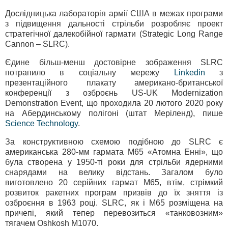
Дослідницька лабораторія армії США в межах програми
з підвищення дальності стрільби розробляє проект
стратегічної далекобійної гармати (Strategic Long Range
Cannon – SLRC).
Єдине більш-менш достовірне зображення SLRC
потрапило в соціальну мережу
Linkedin
з
презентаційного плакату американо-британської
конференції з озброєнь US-UK Modernization
Demonstration Event, що проходила 20 лютого 2020 року
на Абердинському полігоні (штат Меріленд), пише
Science Technology
.
За конструктивною схемою подібною до SLRC є
американська 280-мм гармата М65 «Атомна Енні», що
була створена у 1950-ті роки для стрільби ядерними
снарядами на велику відстань. Загалом було
виготовлено 20 серійних гармат М65, втім, стрімкий
розвиток ракетних програм призвів до їх зняття із
озброєння в 1963 році. SLRC, як і М65 розміщена на
причепі, який тепер перевозиться «танковозним»
тягачем Oshkosh M1070.