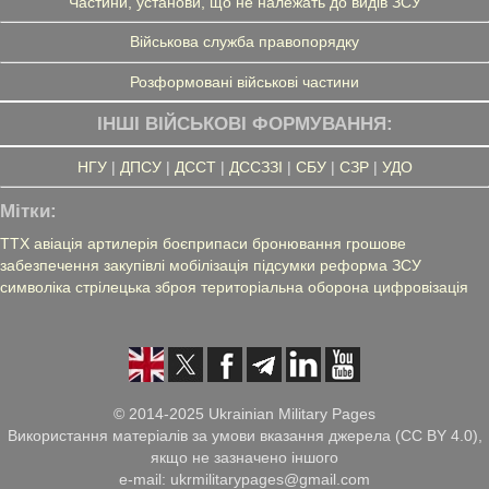
Частини, установи, що не належать до видів ЗСУ
Військова служба правопорядку
Розформовані військові частини
ІНШІ ВІЙСЬКОВІ ФОРМУВАННЯ:
НГУ
|
ДПСУ
|
ДССТ
|
ДССЗЗІ
|
СБУ
|
СЗР
|
УДО
Мітки:
ТТХ
авіація
артилерія
боєприпаси
бронювання
грошове
забезпечення
закупівлі
мобілізація
підсумки
реформа ЗСУ
символіка
стрілецька зброя
територіальна оборона
цифровізація
© 2014-2025 Ukrainian Military Pages
Використання матеріалів за умови вказання джерела (CC BY 4.0),
якщо не зазначено іншого
e-mail: ukrmilitarypages@gmail.com