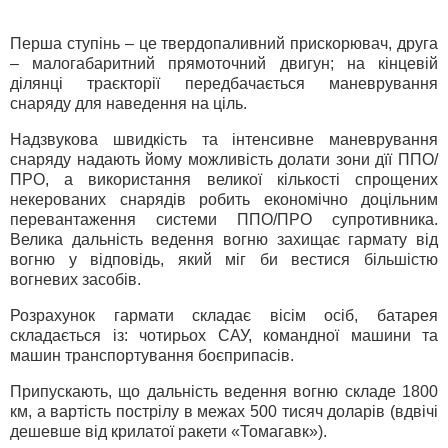
Перша ступінь – це твердопаливний прискорювач, друга
– малогабаритний прямоточний двигун; на кінцевій
ділянці траєкторії передбачається маневрування
снаряду для наведення на ціль.
Надзвукова швидкість та інтенсивне маневрування
снаряду надають йому можливість долати зони дїї ППО/
ПРО, а використання великої кількості спрощених
некерованих снарядів робить економічно доцільним
перевантаження системи ППО/ПРО супротивника.
Велика дальність ведення вогню захищає гармату від
вогню у відповідь, який міг би вестися більшістю
вогневих засобів.
Розрахунок гармати складає вісім осіб, батарея
складається із: чотирьох САУ, командної машини та
машин транспортування боєприпасів.
Припускають, що дальність ведення вогню складе 1800
км, а вартість пострілу в межах 500 тисяч доларів (вдвічі
дешевше від крилатої ракети «Томагавк»).