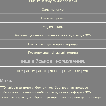
Війська зв'язку та кібербезпеки
Сили логістики
Сили підтримки
Медичні сили
Частини, установи, що не належать до видів ЗСУ
Військова служба правопорядку
Розформовані військові частини
ІНШІ ВІЙСЬКОВІ ФОРМУВАННЯ:
НГУ
|
ДПСУ
|
ДССТ
|
ДССЗЗІ
|
СБУ
|
СЗР
|
УДО
Мітки:
ТТХ
авіація
артилерія
боєприпаси
бронювання
грошове
забезпечення
закупівлі
мобілізація
підсумки
реформа ЗСУ
символіка
стрілецька зброя
територіальна оборона
цифровізація