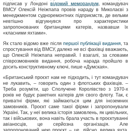
підписав у Лондоні
відомий меморандум
, командувач
ВМСУ Олексій Неіжпапа провів нараду в Миколаєві з
менеджментом судноремонтних підприємств, де вельми
невтішно відгукнувся про характеристики
запропонованих британцями катерів, назвавши їх
«класними яхтами».
Як стало відомо вже після
першої публікації видання
, та
спростування від ВМСУ, далеко не всі фахівці вважають,
що Олексій Неіжпапа неправий. І взагалі, за словами
співрозмовників видання, робоча нарада пройшло в
досить конструктивному ключі, пише «Думская».
«Британський проєкт нам не підходить, і тут командувач
не лукавить, – говорить один з флотських фахівців. –
Треба розуміти, що Сполучене Королівство з 1970-х
років не будує ракетних катерів для свого флоту. Так, є
приватні фірми, які займаються цим для іноземних
замовників. Проєкт саме такої фірми і запропонували
Україні. Так, у неї велика історія замовлень, як цивільних,
так і військових, вона навіть брала участь в проєктуванні
авіаносців, це серйозна організація. Але
запропонований нею проєкт – це, дійсно, велика яхта.