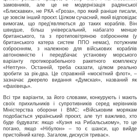
замовників, але це не модернізація радянської
«Блискавки», не РКА «Гроза», про який раніше писали,
це зовсім інший проєкт. Цілком сучасний, який відповідає
вимогам, що пред'являються до таких кораблів. Він
швидше, більш універсальний, набагато менше
британського, та з протиповітряною озброєнням (у
британського катера систем ППО немає), потужним
озброєнням, з належною для військових кораблів
автономністю і передбачає установку морського
варіанту протикорабельного ракетного комплексу
«Нептун». Останній, треба сказати, цілком реально
зробити за рік-два. Це справжній «москітний флот», –
зазначає джерело видання «Думская», названий як
«фахівець».
Всі три варіанти, за його словами, конкурують і мають
своїх прихильників і супротивників серед керівників
Міністерства оборони і ВМС: «Військовим морякам
подобається український проєкт, але тут важливо, хто
буде будувати: якщо «Кузня на Рибальському», то це
погано, якщо «Нібулон» – то є шанси, що вийде
пристойний катер. Загалом, дискусія триває».