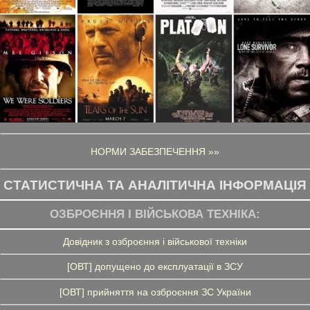
НОРМИ ЗАБЕЗПЕЧЕННЯ »»
СТАТИСТИЧНА ТА АНАЛІТИЧНА ІНФОРМАЦІЯ
ОЗБРОЄННЯ І ВІЙСЬКОВА ТЕХНІКА:
Довідник з озброєння і військової техніки
[ОВТ] допущено до експлуатації в ЗСУ
[ОВТ] прийняття на озброєння ЗС України