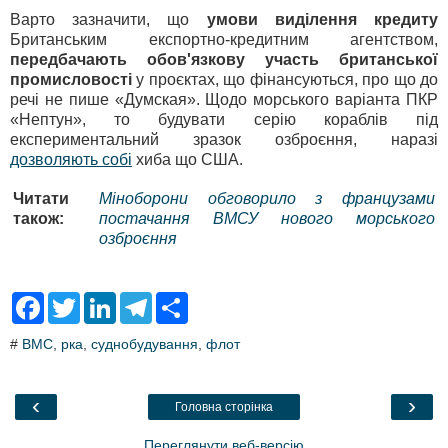
Варто зазначити, що
умови виділення кредиту
Британським експортно-кредитним агентством,
передбачають обов'язкову участь британської
промисловості
у проєктах, що фінансуються, про що до
речі не пише «Думская». Щодо морського варіанта ПКР
«Нептун», то будувати серію кораблів під
експериментальний зразок озброєння, наразі
дозволяють собі
хиба що США.
Читати
Міноборони обговорило з французами
також:
постачання ВМСУ нового морського
озброєння
F
T
L
T
S
a
w
i
e
h
c
i
n
l
a
#
ВМС
,
рка
,
суднобудування
,
флот
e
t
k
e
r
b
t
e
g
e
o
e
d
r
o
r
I
a
‹
›
Головна сторінка
k
n
m
Переглянути веб-версію