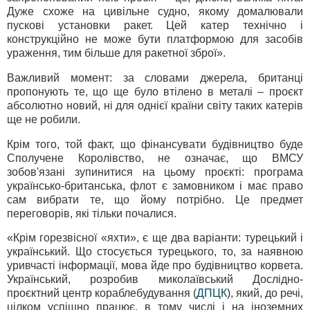
Дуже схоже на цивільне судно, якому домалювали
пускові установки ракет. Цей катер технічно і
конструкційно не може бути платформою для засобів
ураження, тим більше для ракетної зброї».
Важливий момент: за словами джерела, британці
пропонують те, що ще було втілено в металі – проєкт
абсолютно новий, ні для однієї країни світу таких катерів
ще не робили.
Крім того, той факт, що фінансувати будівництво буде
Сполучене Королівство, не означає, що ВМСУ
зобов'язані зупинитися на цьому проєкті: програма
українсько-британська, флот є замовником і має право
сам вибрати те, що йому потрібно. Це предмет
переговорів, які тільки почалися.
«Крім горезвісної «яхти», є ще два варіанти: турецький і
український. Що стосується турецького, то, за наявною
уривчасті інформації, мова йде про будівництво корвета.
Український, розробив миколаївський Дослідно-
проєктний центр кораблебудування (
ДПЦК
), який, до речі,
цілком успішно працює, в тому числі і на іноземних