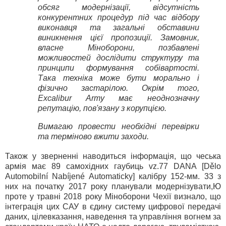
обсяг модернізації, відсутність
конкурентних процедур під час відбору
виконавця та загальні обставини
виникнення цієї пропозиції. Замовник,
власне Міноборони, позбавлені
можливостей дослідити структуру та
принципи формування собівартості.
Така техніка може бути морально і
фізично застарілою. Окрім того,
Excalibur Army має неоднозначну
репутацію, пов'язану з корупцією.
Вимагаю провести необхідні перевірки
та терміново вжити заходи.
Також у зверненні наводиться інформація, що чеська
армія має 89 самохідних гаубиць vz.77 DANA [Dělo
Automobilní Nabíjené Automaticky] калібру 152-мм. 33 з
них на початку 2017 року планували модернізувати,Ю
проте у травні 2018 року Міноборони Чехії визнало, що
інтеграція цих САУ в єдину систему цифрової передачі
даних, цілевказання, наведення та управління вогнем за