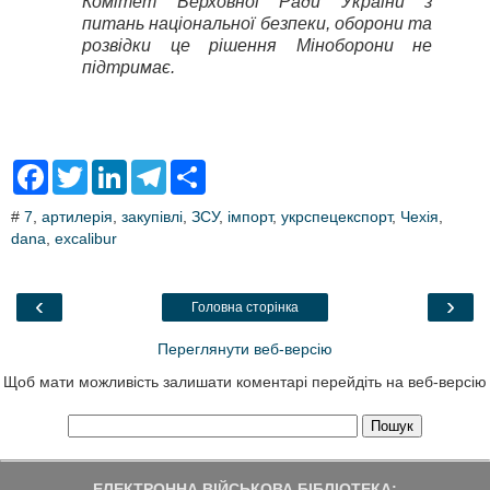
Комітет Верховної Ради України з
питань національної безпеки, оборони та
розвідки це рішення Міноборони не
підтримає.
F
T
L
T
S
a
w
i
e
h
c
i
n
l
a
#
7
,
артилерія
,
закупівлі
,
ЗСУ
,
імпорт
,
укрспецекспорт
,
Чехія
,
e
t
k
e
r
dana
,
b
excalibur
t
e
g
e
o
e
d
r
o
r
I
a
k
n
m
‹
›
Головна сторінка
Переглянути веб-версію
Щоб мати можливість залишати коментарі перейдіть на веб-версію
ЕЛЕКТРОННА ВІЙСЬКОВА БІБЛІОТЕКА: