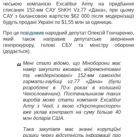
чеською компанією Excalibur Army на придбання
списаних 152-мм САУ ShKH Vz.77 «Дана», при цьому
САУ з балансовою вартістю $62 000 після модернізації
будуть продані Україні по $1,55 млн за одиницю.
Про це
повідомив
народний депутат Олексій Гончаренко,
який також направив депутатське звернення
генпрокурору, голові СБУ та міністру оборони
(додається).
Мені стало відомо, що Міноборони має
“
намір закупити вживані, відремонтовані
та «модернізовані» 152-мм самохідні
гармати-гаубиці vz.77 «Дана» (були
розроблені в 70-х роках в колишній
Чехословаччині). Постачальником таких
виробів може стати компанія Excalibur
Army з Чехії, з якою «Укрспецекспорт»
вже уклав контракт на суму більше 40
млн доларів США.
Така закупівля має значні корупційні
ризики через відсутність інформації про