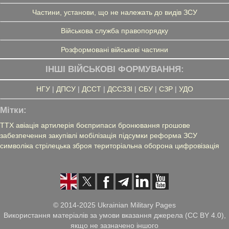
Частини, установи, що не належать до видів ЗСУ
Військова служба правопорядку
Розформовані військові частини
ІНШІ ВІЙСЬКОВІ ФОРМУВАННЯ:
НГУ
|
ДПСУ
|
ДССТ
|
ДССЗЗІ
|
СБУ
|
СЗР
|
УДО
Мітки:
ТТХ
авіація
артилерія
боєприпаси
бронювання
грошове
забезпечення
закупівлі
мобілізація
підсумки
реформа ЗСУ
символіка
стрілецька зброя
територіальна оборона
цифровізація
© 2014-2025 Ukrainian Military Pages
Використання матеріалів за умови вказання джерела (CC BY 4.0),
якщо не зазначено іншого