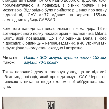
стандартами країн НАТО є надто дорогою, трудомісткою,
проблематичною, а подекуди, з різних причин, і не
можливою. Відповідно було прийнято рішення про повну
відмові від САУ Vz.77 «Дана» на користь 155-мм
самохідних гаубиць CAESAR.
Крім того наводиться висловлювання командира 13-го
артилерійського полку чеської армії – полковника Milana
Kaliny, який повідомив, що з 48 одиниць Dana в його
підрозділі: 8 одиниць – непрацездатних, а 40 утримувати
в функціональному стані складно і витратно.
Читати
Навіщо ЗСУ хочуть купити чеські 152-мм
також:
гаубиці 70-х років?
Також народний депутат звернув увагу, що не відомий
обсяг модернізації, який проходитимуть САУ. Через це
виникають питання щодо економічної обґрунтованості
ціни.