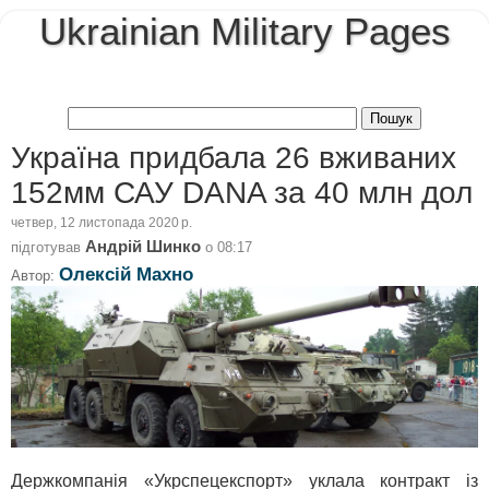
Ukrainian Military Pages
Україна придбала 26 вживаних
152мм САУ DANA за 40 млн дол
четвер, 12 листопада 2020 р.
Андрій Шинко
підготував
о
08:17
Олексій Махно
Автор:
Держкомпанія «Укрспецекспорт» уклала контракт із