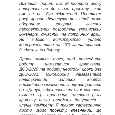
Викликає подив, що Міноборони знову
повертається до цього проекту, який
вже не раз був відхилений. Протягом
року зірвано фінансування з цілої низки
оборонних програм, власних
перспективних розроблень українських
інженерів, сучасних та потрібних армії.
Як відомо, Міністерство уклало
контракти лише на 40% запланованого
бюджету на оборону.
Проте замість того, щоб налагодити
роботу, намагатися врятувати
ДОЗ-2020 та робити необхідні кроки для
ДОЗ-2021, Міноборони намагається
невитрачений залишок коштів
держоборонзамовлення знову витратити
на «Дану», ефективність якої викликає
сумніви. Ця пропозиція зустріла різку
критику низки народних депутатів –
членів комітету. Я також категорично
проти цього проекту, впевнений, що