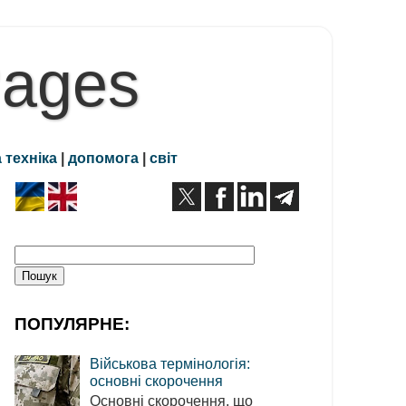
Pages
 техніка
|
допомога
|
світ
ПОПУЛЯРНЕ:
Військова термінологія:
основні скорочення
Основні скорочення, що