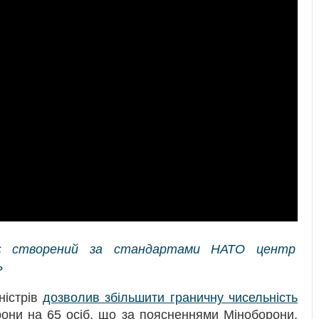
дує створений за стандартами НАТО центр
ь
ністрів
дозволив збільшити граничну чисельність
рони на 65 осіб, що за поясненнями Міноборони,