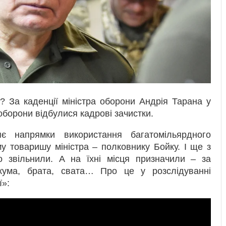
 За каденції міністра оборони Андрія Тарана у
оборони відбулися кадрові зачистки.
є напрямки використання багатомільярдного
у товаришу міністра – полковнику Бойку. І ще з
то звільнили. А на їхні місця призначили – за
кума, брата, свата… Про це у розслідуванні
ї»: