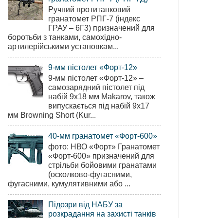
Ручний протитанковий
гранатомет РПГ-7 (індекс
ГРАУ – 6Г3) призначений для
боротьби з танками, самохідно-
артилерійськими установкам...
9-мм пістолет «Форт-12»
9-мм пістолет «Форт-12» –
самозарядний пістолет під
набій 9х18 мм Makarov, також
випускається під набій 9х17
мм Browning Short (Kur...
40-мм гранатомет «Форт-600»
фото: НВО «Форт» Гранатомет
«Форт-600» призначений для
стрільби бойовими гранатами
(осколково-фугасними,
фугасними, кумулятивними або ...
Підозри від НАБУ за
розкрадання на захисті танків