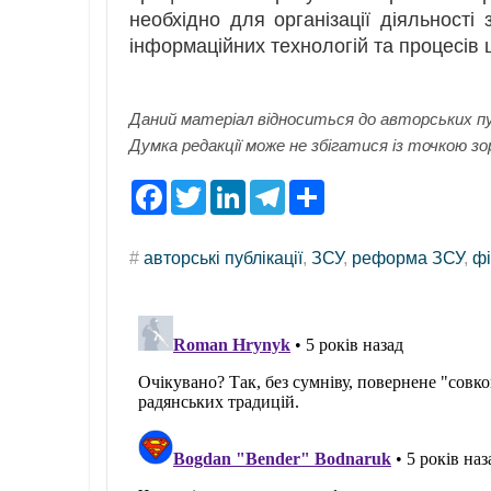
необхідно для організації діяльності
інформаційних технологій та процесів 
Даний матеріал відноситься до авторських пу
Думка редакції може не збігатися із точкою зо
F
T
L
T
S
a
w
i
e
h
c
i
n
l
a
e
t
k
e
r
#
авторські публікації
,
ЗСУ
,
реформа ЗСУ
,
ф
b
t
e
g
e
o
e
d
r
o
r
I
a
k
n
m