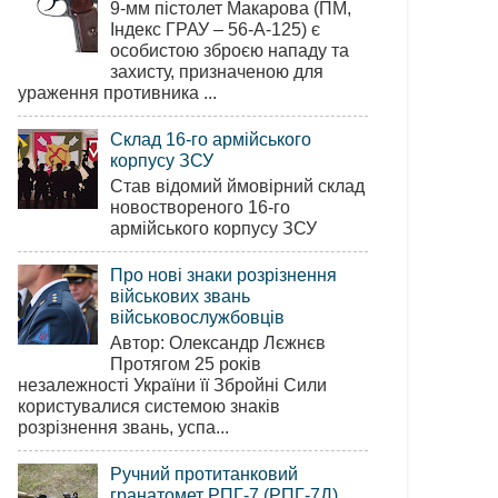
9-мм пістолет Макарова (ПМ,
Індекс ГРАУ – 56-А-125) є
особистою зброєю нападу та
захисту, призначеною для
ураження противника ...
Склад 16-го армійського
корпусу ЗСУ
Став відомий ймовірний склад
новоствореного 16-го
армійського корпусу ЗСУ
Про нові знаки розрізнення
військових звань
військовослужбовців
Автор: Олександр Лєжнєв
Протягом 25 років
незалежності України її Збройні Сили
користувалися системою знаків
розрізнення звань, успа...
Ручний протитанковий
гранатомет РПГ-7 (РПГ-7Д)