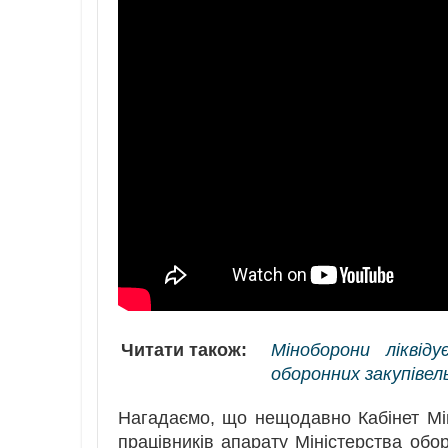
Читати також:
Міноборони лікві
оборонних закупівел
Нагадаємо, що нещодавно Кабінет Мі
працівників апарату Міністерства обо