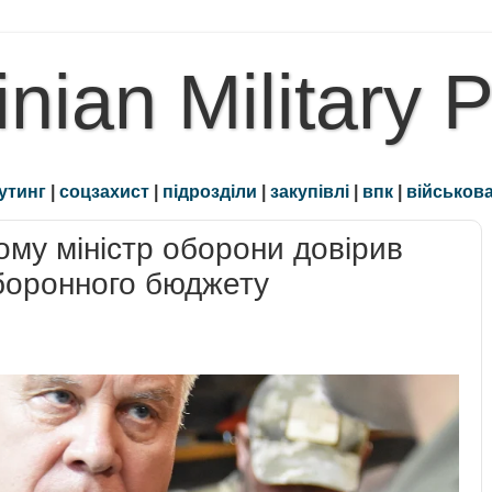
inian Military 
утинг
|
соцзахист
|
підрозділи
|
закупівлі
|
впк
|
військова
кому міністр оборони довірив
боронного бюджету