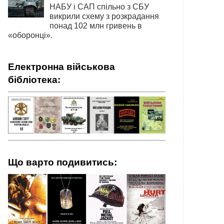
НАБУ і САП спільно з СБУ
викрили схему з розкрадання
понад 102 млн гривень в
«оборонці».
Електронна військова
бібліотека:
Що варто подивитись: