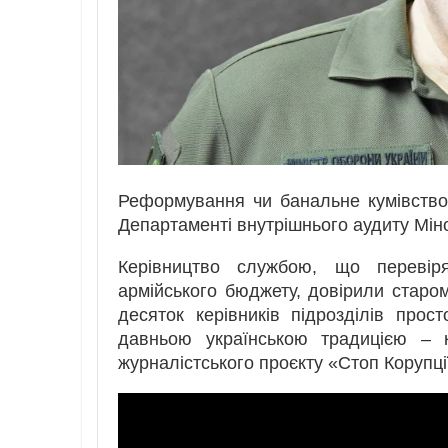
Реформування чи банальне кумівство?
Департаменті внутрішнього аудиту Мін
Керівництво службою, що перевіря
армійського бюджету, довірили старом
десяток керівників підрозділів прос
давньою українською традицією – 
журналістського проєкту «Стоп Корупці