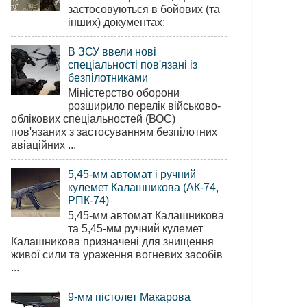
застосовуються в бойових (та
інших) документах:
В ЗСУ ввели нові
спеціальності пов'язані із
безпілотниками
Міністерство оборони
розширило перелік військово-
облікових спеціальностей (ВОС)
пов'язаних з застосуванням безпілотних
авіаційних ...
5,45-мм автомат і ручний
кулемет Калашникова (АК-74,
РПК-74)
5,45-мм автомат Калашникова
та 5,45-мм ручний кулемет
Калашникова призначені для знищення
живої сили та ураження вогневих засобів
...
9-мм пістолет Макарова