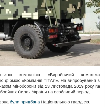
вською компанією «Виробничий комплекс
кою фірмою «Компанія ТІТАЛ». На випробування в
аказом Міноборони від 13 листопада 2019 року №
бройних Силах України на особливий період.
терна
була придбана
Національною гвардією.