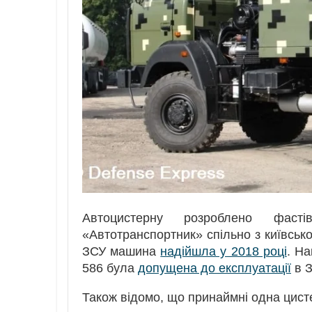
Автоцистерну розроблено фасті
«Автотранспортник» спільно з київсь
ЗСУ машина
надійшла у 2018 році
. Н
586 була
допущена до експлуатації
в З
Також відомо, що принаймні одна цис