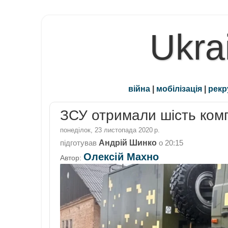
Ukra
війна
|
мобілізація
|
рекр
ЗСУ отримали шість ком
понеділок, 23 листопада 2020 р.
Андрій Шинко
підготував
о
20:15
Олексій Махно
Автор: