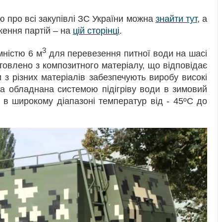
 про всі закупівлі ЗС України можна
знайти тут
, а
ження партій – на
цій сторінці
.
3
мністю 6 м
для перевезення питної води на шасі
овлено з композитного матеріалу, що відповідає
 з різних матеріалів забезпечують виробу високі
на обладнана системою підігріву води в зимовий
 в широкому діапазоні температур від - 45ºС до