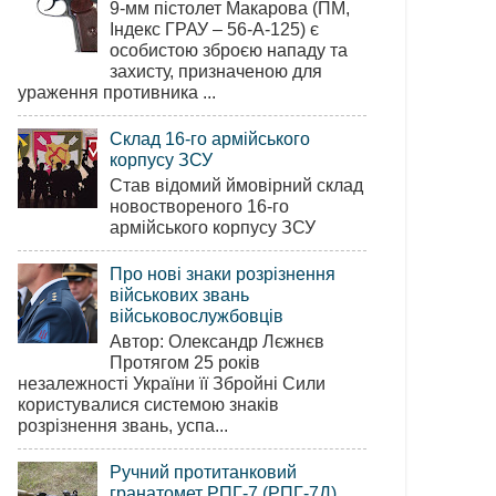
9-мм пістолет Макарова (ПМ,
Індекс ГРАУ – 56-А-125) є
особистою зброєю нападу та
захисту, призначеною для
ураження противника ...
Склад 16-го армійського
корпусу ЗСУ
Став відомий ймовірний склад
новоствореного 16-го
армійського корпусу ЗСУ
Про нові знаки розрізнення
військових звань
військовослужбовців
Автор: Олександр Лєжнєв
Протягом 25 років
незалежності України її Збройні Сили
користувалися системою знаків
розрізнення звань, успа...
Ручний протитанковий
гранатомет РПГ-7 (РПГ-7Д)