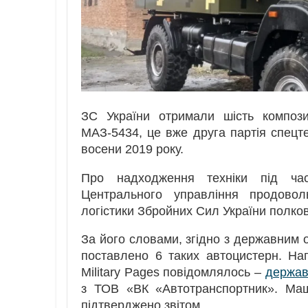
ЗС України отримали шість композ
МАЗ-5434, це вже друга партія спецт
восени 2019 року.
Про надходження техніки під ч
Центрального управління продово
логістики Збройних Сил України полко
За його словами, згідно з державним 
поставлено 6 таких автоцистерн. Наг
Military Pages повідомлялось –
держав
з ТОВ «ВК «Автотранспортник». Маш
підтверджено звітом.