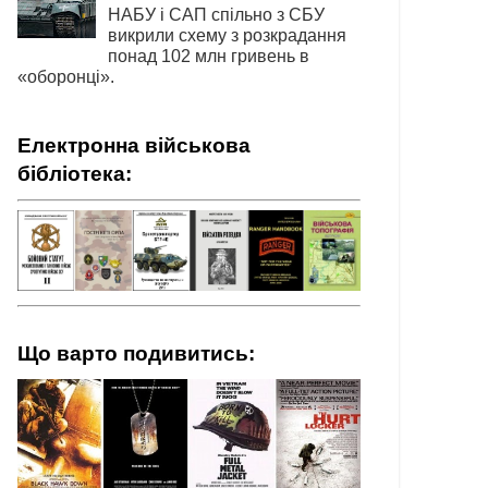
НАБУ і САП спільно з СБУ
викрили схему з розкрадання
понад 102 млн гривень в
«оборонці».
Електронна військова
бібліотека:
Що варто подивитись: