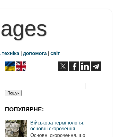
Pages
 техніка
|
допомога
|
світ
ПОПУЛЯРНЕ:
Військова термінологія:
основні скорочення
Основні скорочення, що