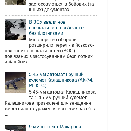
застосовуються в бойових (та
інших) документах:
В ЗСУ ввели нові
спеціальності пов'язані із
безпілотниками
Міністерство оборони
розширило перелік військово-
облікових спеціальностей (ВОС)
пов'язаних з застосуванням безпілотних
авіаційних ...
5,45-мм автомат і ручний
кулемет Калашникова (АК-74,
РПК-74)
5,45-мм автомат Калашникова
та 5,45-мм ручний кулемет
Калашникова призначені для знищення
живої сили та ураження вогневих засобів
...
9-мм пістолет Макарова