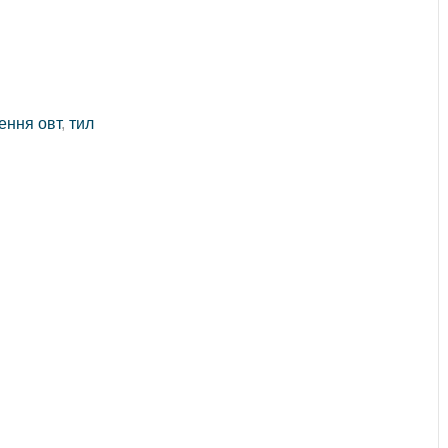
ення овт
,
тил