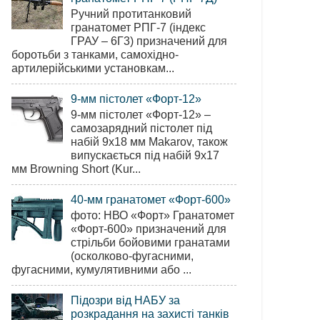
Ручний протитанковий
гранатомет РПГ-7 (індекс
ГРАУ – 6Г3) призначений для
боротьби з танками, самохідно-
артилерійськими установкам...
9-мм пістолет «Форт-12»
9-мм пістолет «Форт-12» –
самозарядний пістолет під
набій 9х18 мм Makarov, також
випускається під набій 9х17
мм Browning Short (Kur...
40-мм гранатомет «Форт-600»
фото: НВО «Форт» Гранатомет
«Форт-600» призначений для
стрільби бойовими гранатами
(осколково-фугасними,
фугасними, кумулятивними або ...
Підозри від НАБУ за
розкрадання на захисті танків