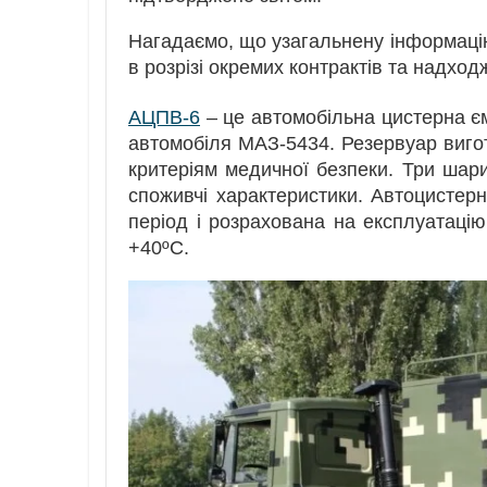
Нагадаємо, що узагальнену інформацію
в розрізі окремих контрактів та надход
АЦПВ-6
– це автомобільна цистерна є
автомобіля МАЗ-5434. Резервуар вигот
критеріям медичної безпеки. Три шари
споживчі характеристики. Автоцистер
період і розрахована на експлуатацію
+40ºС.