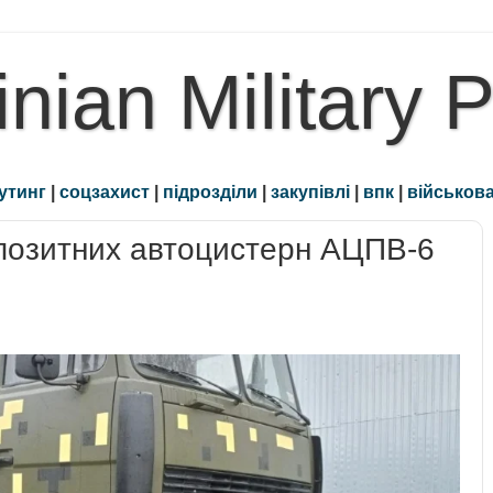
inian Military 
утинг
|
соцзахист
|
підрозділи
|
закупівлі
|
впк
|
військова
позитних автоцистерн АЦПВ-6