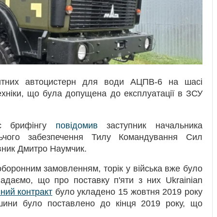
итних автоцистерн для води АЦПВ-6 на шасі
ехніки, що була допущена до експлуатації в ЗСУ
ас брифінгу
повідомив
заступник начальника
льчого забезпечення Тилу Командування Сил
вник Дмитро Наумчик.
оборонним замовленням, торік у війська вже було
адаємо, що про поставку п'яти з них Ukrainian
ний контракт
було укладено 15 жовтня 2019 року
ини було поставлено до кінця 2019 року, що