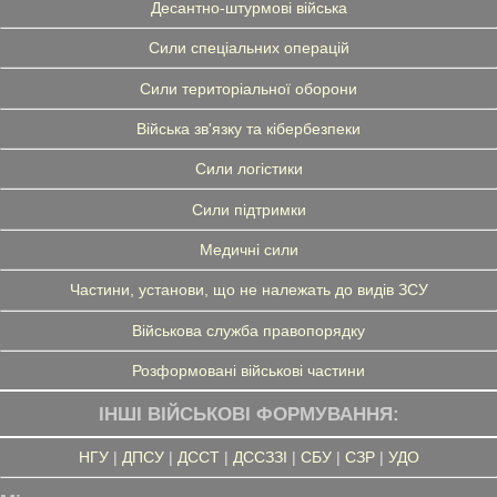
Десантно-штурмові війська
Сили спеціальних операцій
Сили територіальної оборони
Війська зв'язку та кібербезпеки
Сили логістики
Сили підтримки
Медичні сили
Частини, установи, що не належать до видів ЗСУ
Військова служба правопорядку
Розформовані військові частини
ІНШІ ВІЙСЬКОВІ ФОРМУВАННЯ:
НГУ
|
ДПСУ
|
ДССТ
|
ДССЗЗІ
|
СБУ
|
СЗР
|
УДО