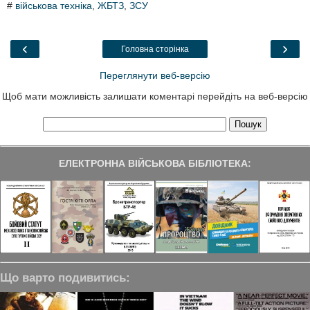
#
військова техніка
,
ЖБТЗ
,
ЗСУ
e
t
k
e
r
b
t
e
g
e
o
e
d
r
o
r
I
a
‹
›
Головна сторінка
k
n
m
Переглянути веб-версію
Щоб мати можливість залишати коментарі перейдіть на веб-версію
ЕЛЕКТРОННА ВІЙСЬКОВА БІБЛІОТЕКА:
Що варто подивитись: