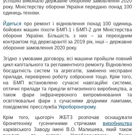
успішно виконало державне оборонне замовлення 2020
року. Міністерству оборони України передано понад 100
одиниць техніки.
Йдеться
про ремонт і відновлення понад 100 одиниць
бойових машин піхоти БМП-1 і БМП-2 для Міністерства
оборони України. Більшість з них – за перехідним
контрактом під держгарантії за 2019 рік, інші – державне
оборонне замовлення 2020 року.
Згідно з умовами договору, всі машини пройшли повний
цикл капітального та регламентного ремонту. Відновлено
боєздатність систем та агрегатів, замінено несправні
прилади, перевірено роботу озброєння тощо. Крім того,
на БМП встановлено сучасні навігаційні системи,
оптичні прилади та приціли вітчизняного виробництва, а
також фари інфрачервоного випромінювання та
освітлювальні фари з сучасними діодними лампами,
повідомляє пресслужба
Укроборонпрому
.
Крім того, цьогоріч ЖБТЗ розпочав оснащувати
бронетехніку гусеничними стрічками
виробництва
харківського Заводу імені В.О. Малишева, який також