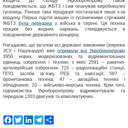
входить до складу Укроборонпрому. Також
повідомляється, що ЖБТЗ і сам опанував виробництво
гусениць. Раніше така продукція постачалася лише з-за
кордону. Перша партія машин із гусеничними стрічками
ЖБТЗ
була передана
у війська в серпні. Ця техніка
працює без жодних нарікань, стверджується в
повідомленні державного концерну.
Нагадаємо, що загалом всі державні замовники (зокрема
ЗСУ і Нацгвардія) вже
отримали від Укроборонпрому
3950 нових, модернізованих та відремонтованих
одиниць озброєння і техніки, з яких 2591 – ракетно-
артилерійське озброєння; 715 – радіолокаційні станції,
ППО, засоби зв’язку, РЕБ та навігації; 587 –
бронетанкова техніка; 47 – авіаційна техніка і
обладнання; 10 – військово-морська техніка. Крім того,
підприємства Укроборонпрому відремонтували та
передали 1303 двигунів та комплектуючих.
F
T
L
T
S
a
w
i
e
h
c
i
n
l
a