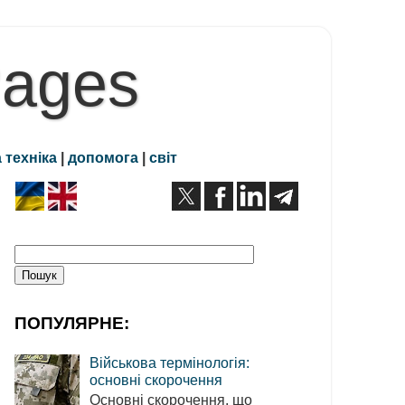
Pages
 техніка
|
допомога
|
світ
ПОПУЛЯРНЕ:
Військова термінологія:
основні скорочення
Основні скорочення, що