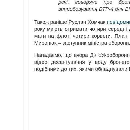
речі, говорячи про брон
випробовування БТР-4 для В
Також раніше Руслан Хомчак
повідоми
року мають отримати чотири середні д
мати на флоті чотири корвети. План
Миронюк – заступник міністра оборони,
Нагадаємо, що вчора ДК «Укроборонпр
відео десантування у воду бронетр
подібними до тих, якими обладнували 