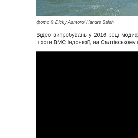
фото © Dicky Asmoro/ Handre Saleh
Відео випробувань у 2016 році модифі
піхоти ВМС Індонезії, на Салтівському 