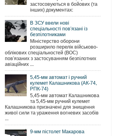
застосовуються в бойових (та
інших) документах:
В ЗСУ ввели нові
спеціальності пов'язані із
безпілотниками
Міністерство оборони
розширило перелік військово-
облікових спеціальностей (ВОС)
пов'язаних з застосуванням безпілотних
авіаційних ...
5,45-мм автомат і ручний
кулемет Калашникова (АК-74,
РПК-74)
5,45-мм автомат Калашникова
та 5,45-мм ручний кулемет
Калашникова призначені для знищення
живої сили та ураження вогневих засобів
...
9-мм пістолет Макарова