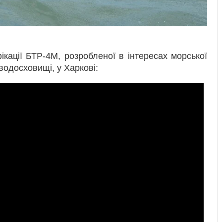
кації БТР-4М, розробленої в інтересах морської
водосховищі, у Харкові: