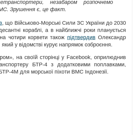
етранспортери, незабаром розпочнемо
МС. Зрушення є, це факт.
в
, що Військово-Морські Сили ЗС України до 2030
есантні кораблі, а в найближчі роки планується
 на чотири корвети також
підтвердив
Олександр
 який у відомстві курує напрямок озброєння.
ом», на своїй сторінці у Facebook, оприлюднив
анспортеру БТР-4 з додатковими поплавками,
БТР-4М для морської піхоти ВМС Індонезії.