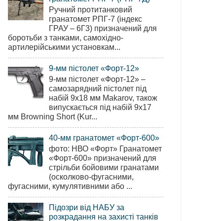
Ручний протитанковий
гранатомет РПГ-7 (індекс
ГРАУ – 6Г3) призначений для
боротьби з танками, самохідно-
артилерійськими установкам...
9-мм пістолет «Форт-12»
9-мм пістолет «Форт-12» –
самозарядний пістолет під
набій 9х18 мм Makarov, також
випускається під набій 9х17
мм Browning Short (Kur...
40-мм гранатомет «Форт-600»
фото: НВО «Форт» Гранатомет
«Форт-600» призначений для
стрільби бойовими гранатами
(осколково-фугасними,
фугасними, кумулятивними або ...
Підозри від НАБУ за
розкрадання на захисті танків