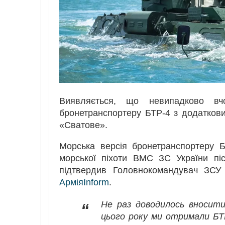
Виявляється, що невипадково вч
бронетранспортеру БТР-4 з додатков
«Сватове».
Морська версія бронетранспортеру Б
морської піхоти ВМС ЗС України пі
підтвердив Головнокомандувач ЗСУ 
АрміяInform
.
Не раз доводилось вносити
“
цього року ми отримали БТ