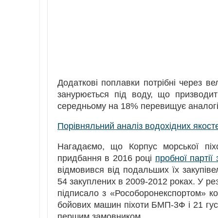
Додаткові поплавки потрібні через ве
занурюється під воду, що призводи
середньому на 18% перевищує аналогі
Порівняльний аналіз водохідних якост
Нагадаємо, що Корпус морської піх
придбання в 2016 році
пробної партії
відмовився від подальших їх закупів
54 закуплених в 2009-2012 роках. У рез
підписало з «Рособоронекспортом» ко
бойових машин піхоти БМП-3Ф і 21 гу
першим замовником.