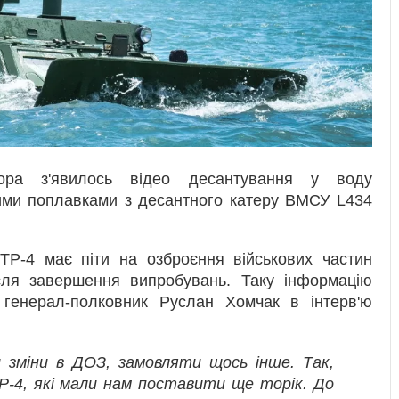
ора з'явилось відео десантування у воду
ими поплавками з десантного катеру ВМСУ L434
ТР-4 має піти на озброєння військових частин
сля завершення випробувань. Таку інформацію
генерал-полковник Руслан Хомчак в інтерв'ю
 зміни в ДОЗ, замовляти щось інше. Так,
Р-4, які мали нам поставити ще торік. До