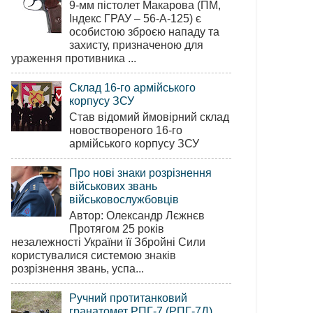
9-мм пістолет Макарова (ПМ,
Індекс ГРАУ – 56-А-125) є
особистою зброєю нападу та
захисту, призначеною для
ураження противника ...
Склад 16-го армійського
корпусу ЗСУ
Став відомий ймовірний склад
новоствореного 16-го
армійського корпусу ЗСУ
Про нові знаки розрізнення
військових звань
військовослужбовців
Автор: Олександр Лєжнєв
Протягом 25 років
незалежності України її Збройні Сили
користувалися системою знаків
розрізнення звань, успа...
Ручний протитанковий
гранатомет РПГ-7 (РПГ-7Д)