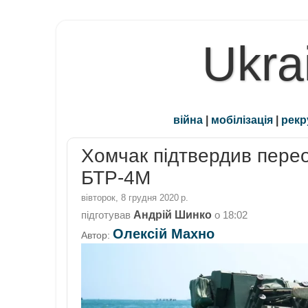
Ukra
війна
|
мобілізація
|
рекр
Хомчак підтвердив перео
БТР-4М
вівторок, 8 грудня 2020 р.
Андрій Шинко
підготував
о
18:02
Олексій Махно
Автор: