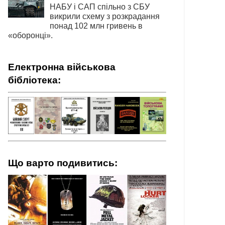
НАБУ і САП спільно з СБУ
викрили схему з розкрадання
понад 102 млн гривень в
«оборонці».
Електронна військова
бібліотека:
Що варто подивитись: