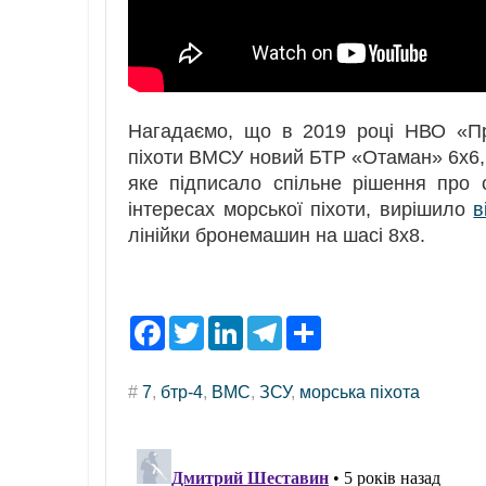
Нагадаємо, що в 2019 році НВО «П
піхоти ВМСУ новий БТР «Отаман» 6х6, п
яке підписало спільне рішення про
інтересах морської піхоти, вирішило
в
лінійки бронемашин на шасі 8х8.
F
T
L
T
S
a
w
i
e
h
c
i
n
l
a
e
t
k
e
r
#
7
,
бтр-4
,
ВМС
,
ЗСУ
,
морська піхота
b
t
e
g
e
o
e
d
r
o
r
I
a
k
n
m