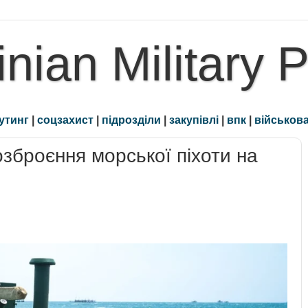
inian Military 
утинг
|
соцзахист
|
підрозділи
|
закупівлі
|
впк
|
військова
зброєння морської піхоти на