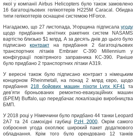
якої у компанії Airbus Helicopters було також замовлено
16 багатоцільових гелікоптерів H225M Caracal. Обидва
типи гелікоптерів оснащені системою HForce.
Нагадаємо, що 27 листопада, Угорщина підписала
угоду
щодо придбання зенітних ракетних систем NASAMS
вартістю близько $1 млрд. А за десять днів до цього було
підписано
контракт
на придбання 2 багатоцільових
транспортних літаків Embraer C-390 Millennium у
конфігурації повітряного заправника KC-390. Раніше
було придбано 2 транспортних літаки A319.
У вересні також було підписано контракт з німецьким
концерном Rheinmetall, на понад 2 млрд євро, щодо
придбання
218 бойових машин піхоти Lynx KF41
та
дев'яти броньованих ремонтно-евакуаційних машин
(БРЕМ) Buffalo, що передбачає локалізацію виробництва
БМП.
У 2018 році у Німеччини було придбано 44 танки Leopard
2A7 та 24 самохідні гаубиці
PzH 2000
. Окрім самого
озброєння угода охоплює широкий пакет додаткового
обладнання. Крім того було орендовано 12 танків