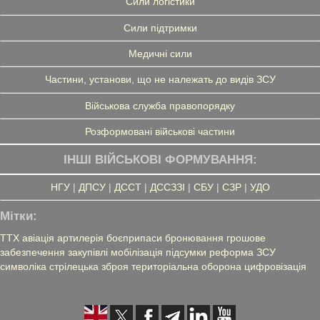
Сили логістики
Сили підтримки
Медичні сили
Частини, установи, що не належать до видів ЗСУ
Військова служба правопорядку
Розформовані військові частини
ІНШІ ВІЙСЬКОВІ ФОРМУВАННЯ:
НГУ
|
ДПСУ
|
ДССТ
|
ДССЗЗІ
|
СБУ
|
СЗР
|
УДО
Мітки:
ТТХ
авіація
артилерія
боєприпаси
бронювання
грошове
забезпечення
закупівлі
мобілізація
підсумки
реформа ЗСУ
символіка
стрілецька зброя
територіальна оборона
цифровізація