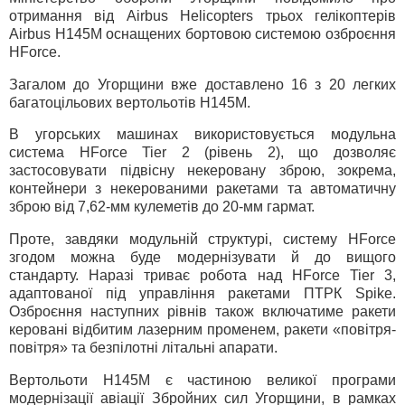
отримання від Airbus Helicopters трьох гелікоптерів
Airbus H145M оснащених бортовою системою озброєння
HForce.
Загалом до Угорщини вже доставлено 16 з 20 легких
багатоцільових вертольотів H145M.
В угорських машинах використовується модульна
система HForce Tier 2 (рівень 2), що дозволяє
застосовувати підвісну некеровану зброю, зокрема,
контейнери з некерованими ракетами та автоматичну
зброю від 7,62-мм кулеметів до 20-мм гармат.
Проте, завдяки модульній структурі, систему HForce
згодом можна буде модернізувати й до вищого
стандарту. Наразі триває робота над HForce Tier 3,
адаптованої під управління ракетами ПТРК Spike.
Озброєння наступних рівнів також включатиме ракети
керовані відбитим лазерним променем, ракети «повітря-
повітря» та безпілотні літальні апарати.
Вертольоти H145M є частиною великої програми
модернізації авіації Збройних сил Угорщини, в рамках