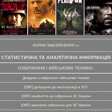
НОРМИ ЗАБЕЗПЕЧЕННЯ »»
СТАТИСТИЧНА ТА АНАЛІТИЧНА ІНФОРМАЦІЯ
ОЗБРОЄННЯ І ВІЙСЬКОВА ТЕХНІКА:
Довідник з озброєння і військової техніки
[ОВТ] допущено до експлуатації в ЗСУ
[ОВТ] прийняття на озброєння ЗС України
[ОВТ] закупівля озброєння для ЗС України