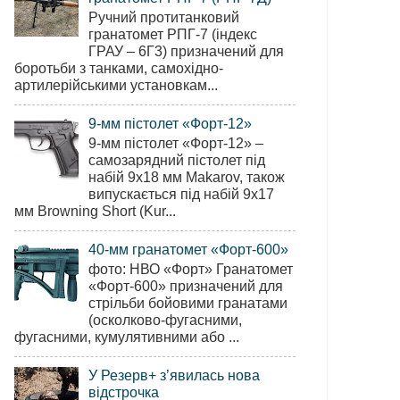
Ручний протитанковий
гранатомет РПГ-7 (індекс
ГРАУ – 6Г3) призначений для
боротьби з танками, самохідно-
артилерійськими установкам...
9-мм пістолет «Форт-12»
9-мм пістолет «Форт-12» –
самозарядний пістолет під
набій 9х18 мм Makarov, також
випускається під набій 9х17
мм Browning Short (Kur...
40-мм гранатомет «Форт-600»
фото: НВО «Форт» Гранатомет
«Форт-600» призначений для
стрільби бойовими гранатами
(осколково-фугасними,
фугасними, кумулятивними або ...
У Резерв+ з’явилась нова
відстрочка