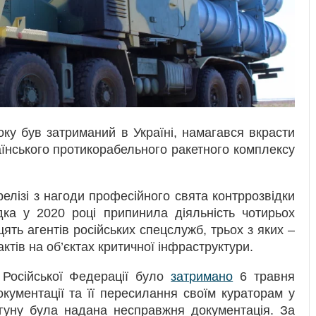
ку був затриманий в Україні, намагався вкрасти
аїнського протикорабельного ракетного комплексу
елізі з нагоди професійного свята контррозвідки
дка у 2020 році припинила діяльність чотирьох
ть агентів російських спецслужб, трьох з яких –
актів на об’єктах критичної інфраструктури.
Російської Федерації було
затримано
6 травня
кументації та її пересилання своїм кураторам у
гуну була надана несправжня документація. За