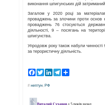
виконання шпигунських дій затримани
Загалом у 2020 році за матеріалам
проваджень за злочини проти основ н
проваджень 76 стосуються державно
діяльності, 9 – посягань на територі
шпигунства.
Упродовж року також набули чинності 9
за терористичну діяльність.
F
T
L
T
S
a
w
i
e
h
c
i
n
l
a
e
t
k
e
r
#
нептун
,
РФ
b
t
e
g
e
o
e
d
r
o
r
I
a
k
n
m