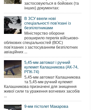
застосовуються в бойових (та
інших) документах:
В ЗСУ ввели нові
спеціальності пов'язані із
безпілотниками
Міністерство оборони
розширило перелік військово-
облікових спеціальностей (ВОС)
пов'язаних з застосуванням безпілотних
авіаційних ...
5,45-мм автомат і ручний
кулемет Калашникова (АК-74,
РПК-74)
5,45-мм автомат Калашникова
та 5,45-мм ручний кулемет
Калашникова призначені для знищення
живої сили та ураження вогневих засобів
...
9-мм пістолет Макарова