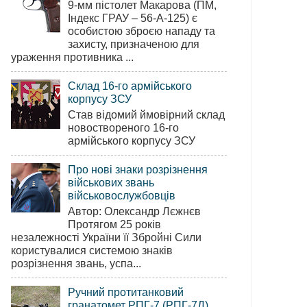
9-мм пістолет Макарова (ПМ,
Індекс ГРАУ – 56-А-125) є
особистою зброєю нападу та
захисту, призначеною для
ураження противника ...
Склад 16-го армійського
корпусу ЗСУ
Став відомий ймовірний склад
новоствореного 16-го
армійського корпусу ЗСУ
Про нові знаки розрізнення
військових звань
військовослужбовців
Автор: Олександр Лєжнєв
Протягом 25 років
незалежності України її Збройні Сили
користувалися системою знаків
розрізнення звань, успа...
Ручний протитанковий
гранатомет РПГ-7 (РПГ-7Д)