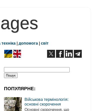
Pages
 техніка
|
допомога
|
світ
ПОПУЛЯРНЕ:
Військова термінологія:
основні скорочення
Основні скорочення, що