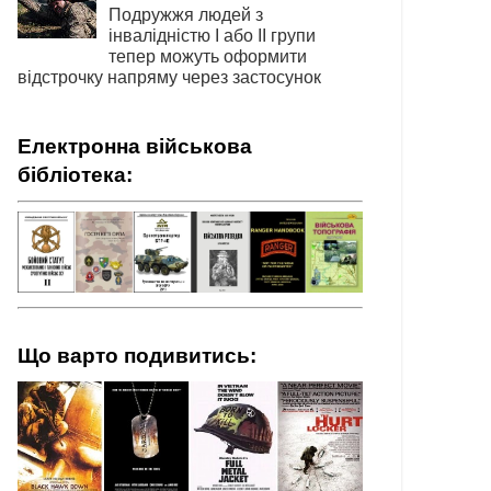
Подружжя людей з
інвалідністю І або ІІ групи
тепер можуть оформити
відстрочку напряму через застосунок
Електронна військова
бібліотека:
Що варто подивитись: