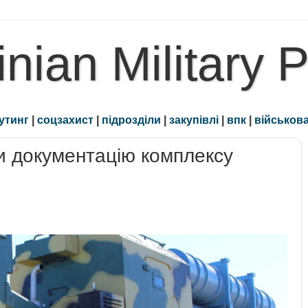
inian Military 
утинг
|
соцзахист
|
підрозділи
|
закупівлі
|
впк
|
військова
и документацію комплексу