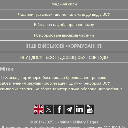
Медичні сили
Частини, установи, що не належать до видів ЗСУ
Військова служба правопорядку
Розформовані військові частини
ІНШІ ВІЙСЬКОВІ ФОРМУВАННЯ:
НГУ
|
ДПСУ
|
ДССТ
|
ДССЗЗІ
|
СБУ
|
СЗР
|
УДО
Мітки:
ТТХ
авіація
артилерія
боєприпаси
бронювання
грошове
забезпечення
закупівлі
мобілізація
підсумки
реформа ЗСУ
символіка
стрілецька зброя
територіальна оборона
цифровізація
© 2014-2025 Ukrainian Military Pages
Використання матеріалів за умови вказання джерела (CC BY 4.0),