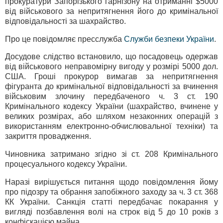
прокуратури Запорізького гарнізону на отриманні $5000
від військового за непритягнення його до кримінальної
відповідальності за шахрайство.
Про це повідомляє пресслужба
Служби безпеки України
.
Досудове слідство встановило, що посадовець одержав
від військового неправомірну вигоду у розмірі 5000 дол.
США. Гроші прокурор вимагав за непритягнення
фігуранта до кримінальної відповідальності за вчинення
військовим злочину передбаченого ч. 3 ст. 190
Кримінального кодексу України (шахрайство, вчинене у
великих розмірах, або шляхом незаконних операцій з
використанням електронно-обчислювальної техніки) та
закриття провадження.
Чиновника затримано згідно зі ст. 208 Кримінального
процесуального кодексу України.
Наразі вирішується питання щодо повідомлення йому
про підозру та обрання запобіжного заходу за ч. 3 ст. 368
КК України. Санкція статті передбачає покарання у
вигляді позбавлення волі на строк від 5 до 10 років з
конфіскацією майна.