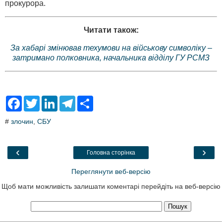
прокурора.
Читати також:
За хабарі змінював техумови на військову символіку –
затримано полковника, начальника відділу ГУ РСМЗ
F
T
L
T
S
a
w
i
e
h
c
i
n
l
a
#
злочин
,
СБУ
e
t
k
e
r
b
t
e
g
e
o
e
d
r
o
r
I
a
‹
›
Головна сторінка
k
n
m
Переглянути веб-версію
Щоб мати можливість залишати коментарі перейдіть на веб-версію