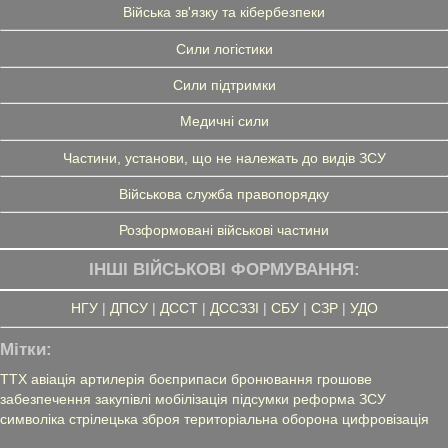
Війська зв'язку та кібербезпеки
Сили логістики
Сили підтримки
Медичні сили
Частини, установи, що не належать до видів ЗСУ
Військова служба правопорядку
Розформовані військові частини
ІНШІ ВІЙСЬКОВІ ФОРМУВАННЯ:
НГУ
|
ДПСУ
|
ДССТ
|
ДССЗЗІ
|
СБУ
|
СЗР
|
УДО
Мітки:
ТТХ
авіація
артилерія
боєприпаси
бронювання
грошове
забезпечення
закупівлі
мобілізація
підсумки
реформа ЗСУ
символіка
стрілецька зброя
територіальна оборона
цифровізація