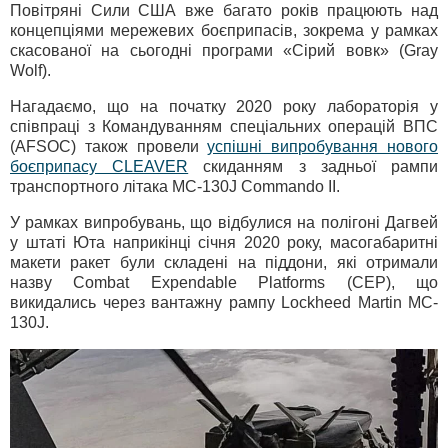
Повітряні Сили США вже багато років працюють над
концепціями мережевих боєприпасів, зокрема у рамках
скасованої на сьогодні програми «Сірий вовк» (Gray
Wolf).
Нагадаємо, що на початку 2020 року лабораторія у
співпраці з Командуванням спеціальних операцій ВПС
(AFSOC) також провели
успішні випробування нового
боєприпасу CLEAVER
скиданням з задньої рампи
транспортного літака MC-130J Commando II.
У рамках випробувань, що відбулися на полігоні Дагвей
у штаті Юта наприкінці січня 2020 року, масогабаритні
макети ракет були складені на піддони, які отримали
назву Combat Expendable Platforms (CEP), що
викидались через вантажну рампу Lockheed Martin MC-
130J.