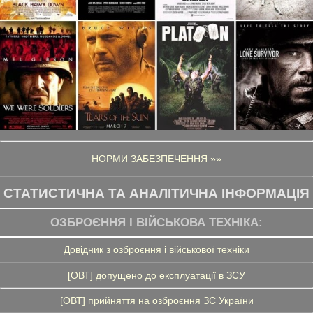
НОРМИ ЗАБЕЗПЕЧЕННЯ »»
СТАТИСТИЧНА ТА АНАЛІТИЧНА ІНФОРМАЦІЯ
ОЗБРОЄННЯ І ВІЙСЬКОВА ТЕХНІКА:
Довідник з озброєння і військової техніки
[ОВТ] допущено до експлуатації в ЗСУ
[ОВТ] прийняття на озброєння ЗС України