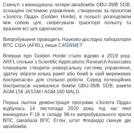
Скинуті з винищувача чотири авіабомби GBU-39/B SDB,
оснащені системою управління, створеною за проєктом
«Золота Орда» (Golden Horde), в польоті розподілили
між собою цілі, скорегували траєкторії польоту та
вразили всі цілі одночасно.
Випробування проводить Науково-дослідна лабораторія
ВПС США (AFRL), пише
C4ISRNET
Вперше про Golden Horde стало відомо в 2019 році.
ARFL спільно з Scientific Applications Research Associates
планували створити універсальну систему управління,
здатну зібрати кілька ракет або бомб в «рій мережевих
боєприпасів» для спільної роботи. Серед потенційних
боєприпасів називалися бомби GBU-39/B SDB, ракети
AGM-158 JASSM і AGM-160 MALD.
Перша льотна демонстрація програми «Золота Орда»
відбулась 14 листопада 2020 року, під час якої
винищувач F-16 зі складу 96-го випробувального крила
ВПС (авіабаза ВПС Еглін, штат Флорида) скинув дві
авіабомби.