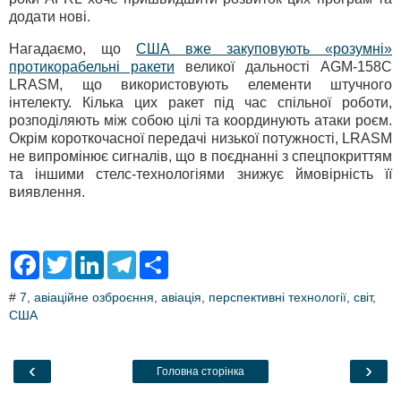
додати нові.
Нагадаємо, що
США вже закуповують «розумні»
протикорабельні ракети
великої дальності AGM-158C
LRASM, що використовують елементи штучного
інтелекту. Кілька цих ракет під час спільної роботи,
розподіляють між собою цілі та координують атаки роєм.
Окрім короткочасної передачі низької потужності, LRASM
не випромінює сигналів, що в поєднанні з спецпокриттям
та іншими стелс-технологіями знижує ймовірність її
виявлення.
F
T
L
T
S
a
w
i
e
h
c
i
n
l
a
#
7
,
авіаційне озброєння
,
авіація
,
перспективні технології
,
світ
,
e
t
k
e
r
США
b
t
e
g
e
o
e
d
r
o
r
I
a
k
n
m
‹
›
Головна сторінка