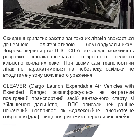
Скидання крилатих ракет з вантажних літаків вважається
дешевшою альтернативою бомбардувальникам.
Зокрема керівництво ВПС США розглядає можливість
розробки «літака-арсенала» озброєного великою
кількістю крилатих ракет. При цьому сам транспортний
літак не наражатиметься на небезпеку, оскільки не
входитиме у зону можливого ураження.
CLEAVER (Cargo Launch Expendable Air Vehicles with
Extended Range) розшифровується як витратний
повітряний транспортний засіб вантажного старту зі
збільшеною дальністю, і ВПС описали цей раніше
небачений боєприпас як «далекобійне, високоточне
озброєння [для] знищення рухомих і нерухливих цілей».