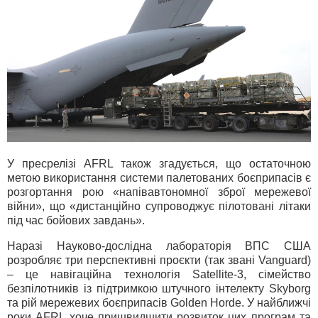
У пресрелізі AFRL також згадується, що остаточною
метою використання системи палетованих боєприпасів є
розгортання рою «напівавтономної зброї мережевої
війни», що «дистанційно супроводжує пілотовані літаки
під час бойових завдань».
Наразі Науково-дослідна лабораторія ВПС США
розробляє три перспективні проєкти (так звані Vanguard)
– це навігаційна технологія Satellite-3, сімейство
безпілотників із підтримкою штучного інтелекту Skyborg
та рій мережевих боєприпасів Golden Horde. У найближчі
роки AFRL хоче пришвидшити розвиток цих програм та