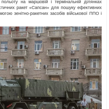
 польоту на маршовій і термінальній ділянках
лістичних ракет «Сапсан» для пошуку ефективних
омогою зенітно-ракетних засобів військової ППО і