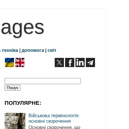
Pages
 техніка
|
допомога
|
світ
ПОПУЛЯРНЕ:
Військова термінологія:
основні скорочення
Основні скорочення, що