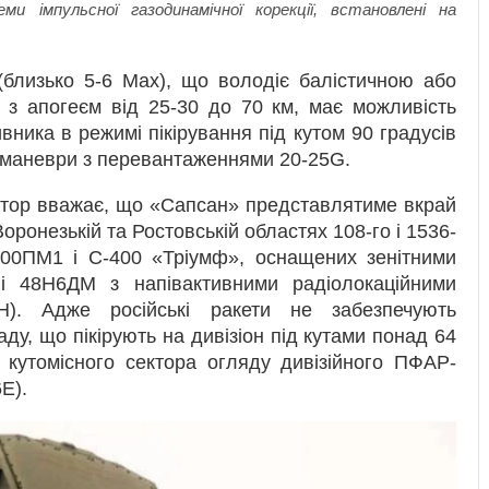
и імпульсної газодинамічної корекції, встановлені на
(близько 5-6 Мах), що володіє балістичною або
у з апогеєм від 25-30 до 70 км, має можливість
ивника в режимі пікірування під кутом 90 градусів
і маневри з перевантаженнями 20-25G.
автор вважає, що «Сапсан» представлятиме вкрай
оронезькій та Ростовській областях 108-го і 1536-
-300ПМ1 і С-400 «Тріумф», оснащених зенітними
і 48Н6ДМ з напівактивними радіолокаційними
). Адже російські ракети не забезпечують
ду, що пікірують на дивізіон під кутами понад 64
 кутомісного сектора огляду дивізійного ПФАР-
Е).