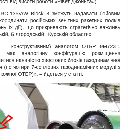
ості від висоти роботи «Рівет Джойнта»).
и RC-135V/W Block 8 зможуть надавати бойовим
координати російських зенітних ракетних полків
ну їх дії), що прикривають стратегічно важливу
кій, Білгородській і Курській областях.
во – конструктивним) аналогом ОТБР 9М723-1
 має аналогічну конфігурацію розміщення
итися наявністю хвостових блоків газодинамічної
я (по чотири 7-соплових газодинамічних модулі з
кожної ОТБР)», – йдеться у статті.