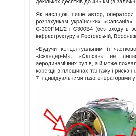
декількох десятків до 435 км (в залежн
Як наслідок, пише автор, оператор
розрахункам українських «Сапсанів» 
С-300ПМ1/2 і С300В4 (без входу в зо
інфраструктуру в Ростовській, Воронезь
«Будучи концептуальним (і частко
«Іскандер-М», «Сапсан» не лише
аеродинамічних рулів, а й може похвал
корекції в площинах тангажу і рисканн
7 індивідуальними газогенераторами у 