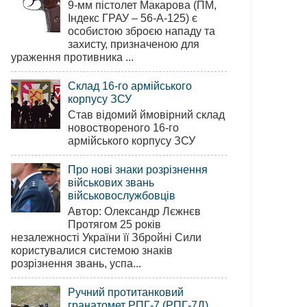
9-мм пістолет Макарова (ПМ,
Індекс ГРАУ – 56-А-125) є
особистою зброєю нападу та
захисту, призначеною для
ураження противника ...
Склад 16-го армійського
корпусу ЗСУ
Став відомий ймовірний склад
новоствореного 16-го
армійського корпусу ЗСУ
Про нові знаки розрізнення
військових звань
військовослужбовців
Автор: Олександр Лєжнєв
Протягом 25 років
незалежності України її Збройні Сили
користувалися системою знаків
розрізнення звань, успа...
Ручний протитанковий
гранатомет РПГ-7 (РПГ-7Д)