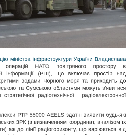
цію міністра інфраструктури України Владислава
операцій НАТО повітряного простору в
ї інформації (РПІ), що включає простір над
дкритими водами Чорного моря та приходить до
вською та Сумською областями можуть з'явитися
стратегічної радіотехнічної і радіоелектронної
лекси РТР 55000 AEELS здатні виявити будь-які
ських ЗРК (з визначенням координат, аналізом їх
и) аж до лінії радіогоризонту, що варіюється від