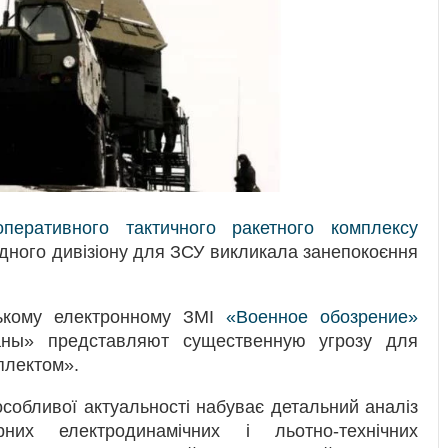
оперативного тактичного ракетного комплексу
дного дивізіону для ЗСУ викликала занепокоєння
ському електронному ЗМІ
«Военное обозрение»
аны» представляют существенную угрозу для
плектом».
особливої актуальності набуває детальний аналіз
рних електродинамічних і льотно-технічних