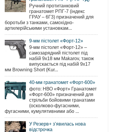
Ручний протитанковий
гранатомет РПГ-7 (індекс
ГРАУ – 6Г3) призначений для
боротьби з танками, самохідно-
артилерійськими установкам...
9-мм пістолет «Форт-12»
9-мм пістолет «Форт-12» –
самозарядний пістолет під
набій 9х18 мм Makarov, також
випускається під набій 9х17
мм Browning Short (Kur...
40-мм гранатомет «Форт-600»
фото: НВО «Форт» Гранатомет
«Форт-600» призначений для
стрільби бойовими гранатами
(осколково-фугасними,
фугасними, кумулятивними або ...
У Резерв+ з’явилась нова
відстрочка