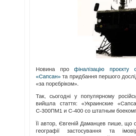
Новина про
фіналізацію проєкту 
«Сапсан»
та придбання першого дослі
«за порєбріком».
Так, сьогодні у популярному росій
вийшла стаття: «Украинские «Сапс
С-300ПМ1 и С-400 со штатным боеком
Її автор, Євгеній Даманцев пише, що 
географії застосування та імові