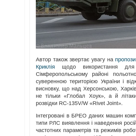
Автор також звертає увагу на
пропози
Криклія
щодо використання для 
Сімферопольському районі польотно
суверенною територією України і ві
висновку, що над Херсонською, Харкі
не тільки «Глобал Хоук», а й літаки 
розвідки RC-135V/W «Rivet Joint».
Інтегровані в БРЕО даних машин комп
типи РЛС виявлення і наведення росій
частотних параметрів та режимів робот