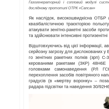
Газогенераторний і сопловий модулі систем
дослідному прототипі ОТРК «Сапсан»
Як наслідок, високошвидкісна ОТБР 
квазібалістичною траєкторією польот
атакувати зенітно-ракетні засоби прот
та здійснювати інтенсивні протизенітн
Відштовхуючись від цієї інформації, 
серйозну загрозу для дислокованих у В
го зенітних ракетних полків (зрп) С
керованими ракетами (ЗКР) 48Н6Е 
головками самонаведення (РЛ ГСН
перехоплення засобів повітряного напа
градусів (в «мертву воронку» – поза
радара підсвітки та наведення 30/92Н6