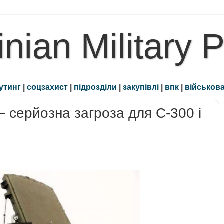
inian Military 
утинг
|
соцзахист
|
підрозділи
|
закупівлі
|
впк
|
військова
– серйозна загроза для С-300 і