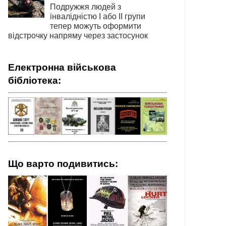
Подружжя людей з
інвалідністю І або ІІ групи
тепер можуть оформити
відстрочку напряму через застосунок
Електронна військова
бібліотека:
Що варто подивитись: