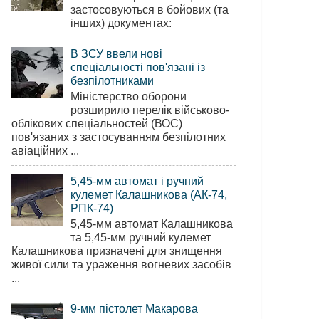
застосовуються в бойових (та
інших) документах:
В ЗСУ ввели нові
спеціальності пов'язані із
безпілотниками
Міністерство оборони
розширило перелік військово-
облікових спеціальностей (ВОС)
пов'язаних з застосуванням безпілотних
авіаційних ...
5,45-мм автомат і ручний
кулемет Калашникова (АК-74,
РПК-74)
5,45-мм автомат Калашникова
та 5,45-мм ручний кулемет
Калашникова призначені для знищення
живої сили та ураження вогневих засобів
...
9-мм пістолет Макарова