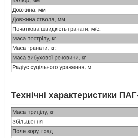
Калібр, мм
Довжина, мм
Довжина ствола, мм
Початкова швидкість гранати, м/с:
Маса пострілу, кг
Маса гранати, кг:
Маса вибухової речовини, кг
Радіус суцільного ураження, м
Технічні характеристики ПАГ
Маса прицілу, кг
Збільшення
Поле зору, град