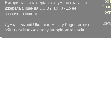
Про 
Використання матеріалів за умови вказання
Прав
джерела (Ліцензія CC BY 4.0), якщо не
Полі
зазначено іншого
Конт
Думка редакції Ukrainian Military Pages може не
збігатися із точкою зору авторів матеріалів