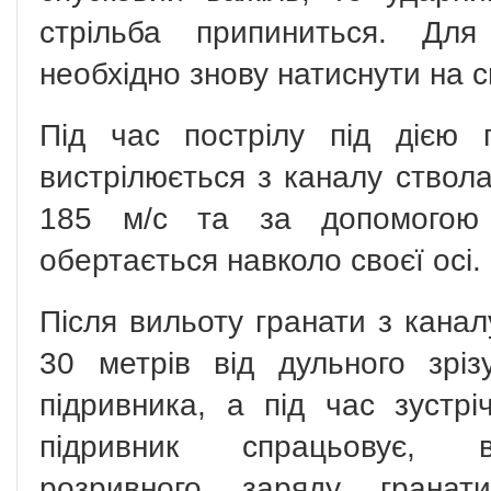
стрільба припиниться. Для
необхідно знову натиснути на с
Під час пострілу під дією 
вистрілюється з каналу ствол
185 м/с та за допомогою 
обертається навколо своєї осі.
Після вильоту гранати з канал
30 метрів від дульного зріз
підривника, а під час зустрі
підривник спрацьовує, в
розривного заряду гранат