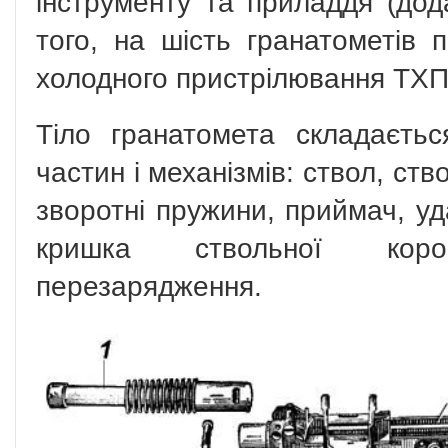
інструменту та приладдя (дод
того, на шість гранатометів 
холодного пристрілювання ТХП
Тіло гранатомета складаєть
частин і механізмів: ствол, ств
зворотні пружини, приймач, уд
кришка ствольної кор
перезарядження.