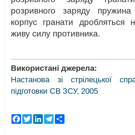
розривного заряду пружина
корпус гранати дробляться 
живу силу противника.
Використані джерела:
Настанова зі стрілецької спр
підготовки СВ ЗСУ, 2005
F
T
L
T
S
a
w
i
e
h
c
i
n
l
a
e
t
k
e
r