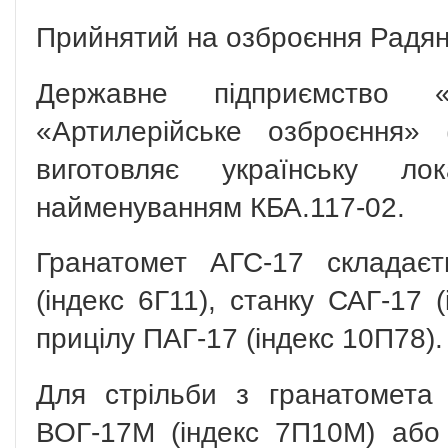
Прийнятий на озброєння Радянс
Державне підприємство «
«Артилерійське озброєння»
виготовляє українську ло
найменуванням КБА.117-02.
Гранатомет АГС-17 складаєт
(індекс 6Г11), станку САГ-17 
прицілу ПАГ-17 (індекс 10П78).
Для стрільби з гранатомета 
ВОГ-17М (індекс 7П10М) або 