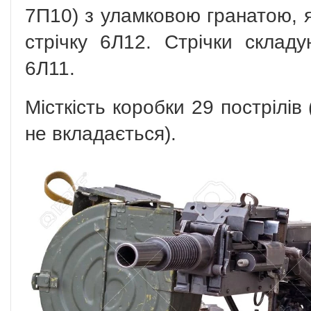
7П10) з уламковою гранатою, я
стрічку 6Л12. Стрічки складу
6Л11.
Місткість коробки 29 пострілів
не вкладається).