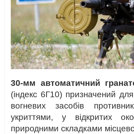
30-мм автоматичний гранат
(індекс 6Г10) призначений дл
вогневих засобів противни
укриттями, у відкритих ок
природними складками місцево