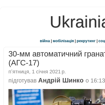
Ukraini
війна
|
мобілізація
|
рекрутинг
|
соц
30-мм автоматичний грана
(АГС-17)
пʼятниця, 1 січня 2021 р.
Андрій Шинко
підготував
о
16:1