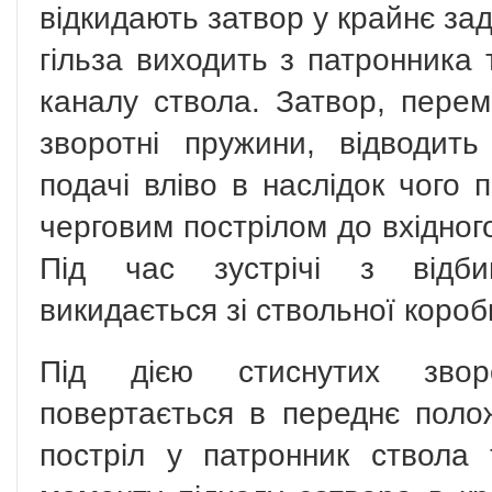
відкидають затвор у крайнє за
гільза виходить з патронника 
каналу ствола. Затвор, перем
зворотні пружини, відводит
подачі вліво в наслідок чого 
черговим пострілом до вхідного
Під час зустрічі з відби
викидається зі ствольної короб
Під дією стиснутих звор
повертається в переднє поло
постріл у патронник ствола