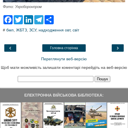
Фото: Укроборонпром
F
T
L
T
S
a
w
i
e
h
c
i
n
l
a
#
бмп
,
ЖБТЗ
,
ЗСУ
,
надходження овт
,
світ
e
t
k
e
r
b
t
e
g
e
o
e
d
r
o
r
I
a
‹
›
Головна сторінка
k
n
m
Переглянути веб-версію
Щоб мати можливість залишати коментарі перейдіть на веб-версію
ЕЛЕКТРОННА ВІЙСЬКОВА БІБЛІОТЕКА: