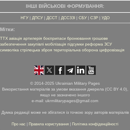
ІНШІ ВІЙСЬКОВІ ФОРМУВАННЯ:
НГУ
|
ДПСУ
|
ДССТ
|
ДССЗЗІ
|
СБУ
|
СЗР
|
УДО
Мітки:
ТТХ
авіація
артилерія
боєприпаси
бронювання
грошове
забезпечення
закупівлі
мобілізація
підсумки
реформа ЗСУ
символіка
стрілецька зброя
територіальна оборона
цифровізація
© 2014-2025 Ukrainian Military Pages
Використання матеріалів за умови вказання джерела (CC BY 4.0),
якщо не зазначено іншого
e-mail: ukrmilitarypages@gmail.com
Думка редакції може не збігатися із точкою зору авторів матеріалів
Про нас
|
Правила користування
|
Політика конфіденційності