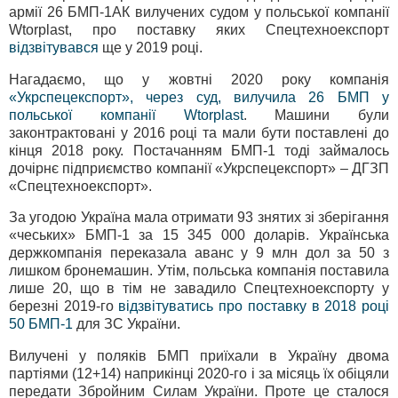
армії 26 БМП-1АК вилучених судом у польської компанії
Wtorplast, про поставку яких Спецтехноекспорт
відзвітувався
ще у 2019 році.
Нагадаємо, що у жовтні 2020 року компанія
«Укрспецекспорт», через суд, вилучила 26 БМП у
польської компанії Wtorplast
. Машини були
законтрактовані у 2016 році та мали бути поставлені до
кінця 2018 року. Постачанням БМП-1 тоді займалось
дочірнє підприємство компанії «Укрспецекспорт» – ДГЗП
«Спецтехноекспорт».
За угодою Україна мала отримати 93 знятих зі зберігання
«чеських» БМП-1 за 15 345 000 доларів. Українська
держкомпанія переказала аванс у 9 млн дол за 50 з
лишком бронемашин. Утім, польська компанія поставила
лише 20, що в тім не завадило Спецтехноекспорту у
березні 2019-го
відзвітуватись про поставку в 2018 році
50 БМП-1
для ЗС України.
Вилучені у поляків БМП приїхали в Україну двома
партіями (12+14) наприкінці 2020-го і за місяць їх обіцяли
передати Збройним Силам України. Проте це сталося