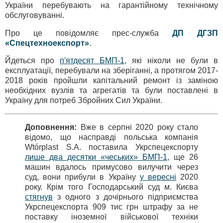
України перебувають на гарантійному технічному
обслуговуванні.
Про це повідомляє прес-служба
ДП ДГЗП
«Спецтехноекспорт»
.
Йдеться про
п'ятдесят БМП-1
, які ніколи не були в
експлуатації, перебували на зберіганні, а протягом 2017-
2018 років пройшли капітальний ремонт із заміною
необхідних вузлів та агрегатів та були поставлені в
Україну для потреб Збройних Сил України.
Доповнення:
Вже в серпні 2020 року стало
відомо, що насправді польська компанія
Wtórplast S.A. поставила Укрспецекспорту
лише два десятки «чеських» БМП-1
, ще 26
машин вдалось примусово вилучити через
суд, вони прибули в Україну
у вересні
2020
року. Крім того Господарський суд м. Києва
стягнув
з одного з дочірнього підприємства
Укрспецекспорта 909 тис грн штрафу за не
поставку іноземної військової техніки