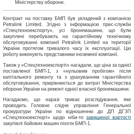
Міністерству оборони.
Контракт на поставку БМП був укладений з компанією
Petralink Limited. Згідно з інформацією прес-служби
«Спецтехноекспорту», усі бронемашини, що були
закуплені перебувають на гарантійному технічному
обслуговуванні компанії Petralink Limited на території
України протягом тривалого часу їх експлуатації. Цю
роботу виконують представники іноземної компанії.
Також у «Спецтехноекспорті» нагадали, що ціна за однієї
поставленої БМП-1, з «нульовим пробігом» після
капітального ремонту та з урахуванням гарантійного
обслуговування, прирівнюється до витрат Міністерства
оборони України на ремонт однієї власної бронемашини.
Нагадаємо, що наразі триває розслідування, яке
проводить Головне слідче управління Генеральної
прокуратури України по відношенню до ДП ДГЗП
«Спецтехноекспорт» щодо ніби-то
завищеної вартості
закупівлі бойових машин піхоти БМП-1.