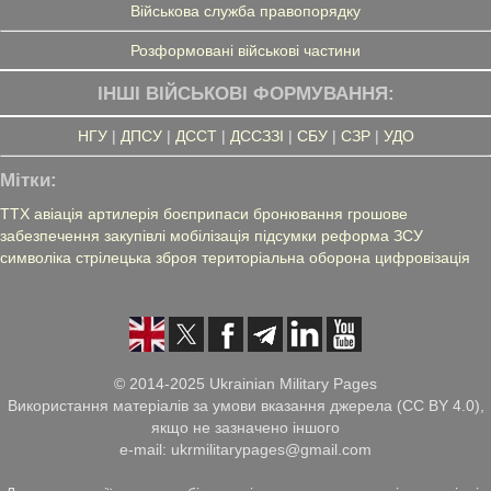
Військова служба правопорядку
Розформовані військові частини
ІНШІ ВІЙСЬКОВІ ФОРМУВАННЯ:
НГУ
|
ДПСУ
|
ДССТ
|
ДССЗЗІ
|
СБУ
|
СЗР
|
УДО
Мітки:
ТТХ
авіація
артилерія
боєприпаси
бронювання
грошове
забезпечення
закупівлі
мобілізація
підсумки
реформа ЗСУ
символіка
стрілецька зброя
територіальна оборона
цифровізація
© 2014-2025 Ukrainian Military Pages
Використання матеріалів за умови вказання джерела (CC BY 4.0),
якщо не зазначено іншого
e-mail: ukrmilitarypages@gmail.com