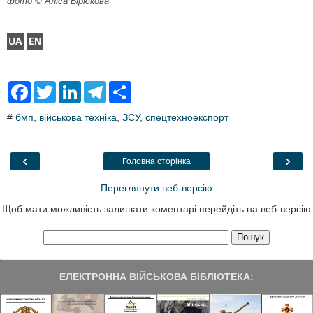
фото © Аліса Бірюкова
F
T
L
T
S
a
w
i
e
h
c
i
n
l
a
#
бмп
,
військова техніка
,
ЗСУ
,
спецтехноекспорт
e
t
k
e
r
b
t
e
g
e
o
e
d
r
o
r
I
a
‹
›
Головна сторінка
k
n
m
Переглянути веб-версію
Щоб мати можливість залишати коментарі перейдіть на веб-версію
ЕЛЕКТРОННА ВІЙСЬКОВА БІБЛІОТЕКА: