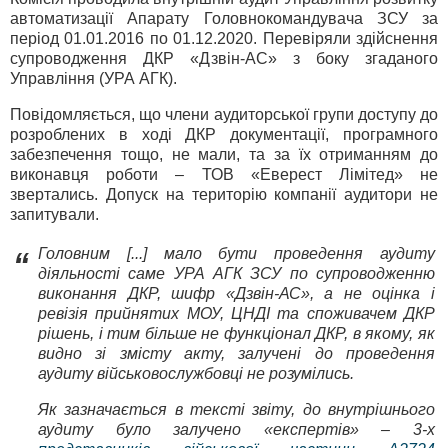
автоматизації Апарату Головнокомандувача ЗСУ за
період 01.01.2016 по 01.12.2020. Перевіряли здійснення
супроводження ДКР «Дзвін-АС» з боку згаданого
Управління (УРА АГК).
Повідомляється, що члени аудиторської групи доступу до
розроблених в ході ДКР документації, програмного
забезпечення тощо, не мали, та за їх отриманням до
виконавця роботи – ТОВ «Еверест Лімітед» не
звертались. Допуск на територію компанії аудитори не
запитували.
Головним [...] мало бути проведення аудиту
“
діяльності саме УРА АГК ЗСУ по супроводженню
виконання ДКР, шифр «Дзвін-АС», а не оцінка і
ревізія прийнятих МОУ, ЦНДІ та споживачем ДКР
рішень, і тим більше не функціонал ДКР, в якому, як
видно зі змісту акту, залучені до проведення
аудиту військовослужбовці не розумілись.
Як зазначається в тексті звіту, до внутрішнього
аудиту було залучено «експертів» – 3‑х