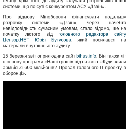
оману. Крім того, до аудиту залучали розробників іншої
системи, що по суті є конкурентом АСУ «Дзвін».
Про відмову Міноборони фінансувати подальшу
розробку системи «Дзвін», через начебто
невідповідність сучасним умовам, стало відомо, ще на
початку лютого від
головного редактора сайту
Цензор.НЕТ Юрія Бутусова
, який посилався на
матеріали внутрішнього аудиту.
15 березня звіт оприлюднив сайт
bihus.info
. Він також ліг
в основу програми «Наші гроші» під назвою: «Куди злили
армійські 600 мільйонів? Провал головного IT-проекту в
оборонці».