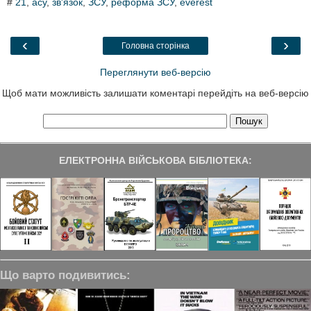
#
21
,
асу
,
зв'язок
,
ЗСУ
,
реформа ЗСУ
,
everest
e
t
k
e
r
b
t
e
g
e
o
e
d
r
o
r
I
a
‹
›
Головна сторінка
k
n
m
Переглянути веб-версію
Щоб мати можливість залишати коментарі перейдіть на веб-версію
ЕЛЕКТРОННА ВІЙСЬКОВА БІБЛІОТЕКА:
Що варто подивитись: