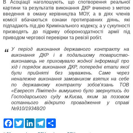
В Асоціації наголошують, що спотворення реальної
картини та результатів виконання ДКР вчинено з метою
введення в оману керівництва МОУ, а в діях членів
комісії вбачаються ознаки протиправних діянь, які
підпадають під дію Кримінального кодексу, а у сукупності
призводять до підриву обороноздатності армії під
приводом чергової перевірки та ревізії робіт.
У період виконання державного контракту на
“
виконання ДКР і в подальшому товариство-
виконавець не приховувало жодної інформації про
хід і порядок виконання ДКР, попередні етапи якої
були прийняті без зауважень. Саме через
неналежне виконання замовником взятих на себе
по державному контракту зобов’язань ТОВ
«Еверест Лімітед» вимушено було звернутись до
Господарського суду м.Києва, яким за позовом
останнього відкрито провадження у справі
№910/19348/20
F
T
L
T
S
a
w
i
e
h
c
i
n
l
a