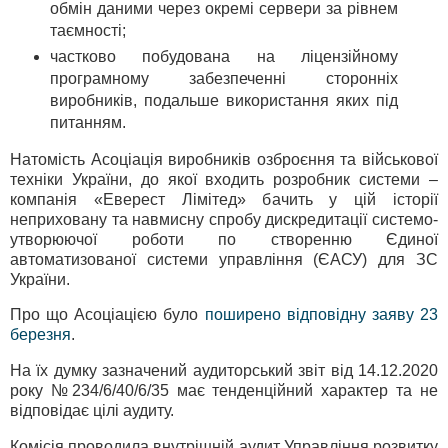
обмін даними через окремі сервери за рівнем
таємності;
частково побудована на ліцензійному
програмному забезпеченні сторонніх
виробників, подальше використання яких під
питанням.
Натомість Асоціація виробників озброєння та військової
техніки України, до якої входить розробник системи –
компанія «Еверест Лімітед» бачить у цій історії
неприховану та навмисну спробу дискредитації системо-
утворюючої роботи по створенню Єдиної
автоматизованої системи управління (ЄАСУ) для ЗС
України.
Про що Асоціацією було
поширено відповідну заяву 23
березня
.
На їх думку зазначений аудиторський звіт від 14.12.2020
року №234/6/40/6/35 має тенденційний характер та не
відповідає цілі аудиту.
Комісія проводила внутрішній аудит Управління розвитку