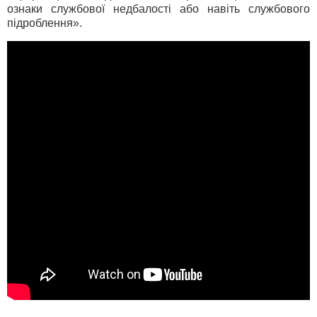
ознаки службової недбалості або навіть службового
підроблення».