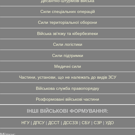
Десантно-штурмові війська
Сили спеціальних операцій
Сили територіальної оборони
Війська зв'язку та кібербезпеки
Сили логістики
Сили підтримки
Медичні сили
Частини, установи, що не належать до видів ЗСУ
Військова служба правопорядку
Розформовані військові частини
ІНШІ ВІЙСЬКОВІ ФОРМУВАННЯ:
НГУ
|
ДПСУ
|
ДССТ
|
ДССЗЗІ
|
СБУ
|
СЗР
|
УДО
Мітки: