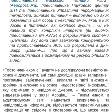
представників військової частини А2724
(Аеророзвідка)
, представника Наукового центру
ВІТІ та представника Управління інформаційних
технологій. Виникає питання – відповідно до яких
документів дані особи є «експертами», який в них
досвід в питаннях, які охоплює аудит, і чи не
наявний тут конфлікт інтересів (як відомо,
представники в/ч А2724 є розробниками системи
«Дельта», яку вони самі вважають конкурентною
та протиставляють АСУ, що розроблена в ДКР,
шифр «Дзвін-АС», про що в явному вигляді
повідомляється в розміщеному на ресурсі bihus.info
відео).
«Тобто члени комісії аудиту не досліджуючи повністю ані
основні документи, ані самі дослідні зразки (апаратне і
програмне забезпечення), виклали у звіті висновки,
зроблені виключно на основі недостовірної інформації,
яку отримали з невідомих джерел, – підсумовується
вищезазначене у заяві Асоціації. – Таким чином, в
аудиторському звіті надається викривлена та
невідповідна інформація, відбувається пересмикування
інформації чи свідоме її спотворення, що може мати