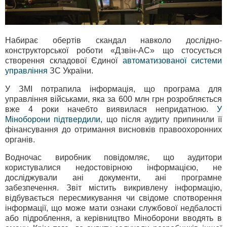
Набирає обертів скандал навколо дослідно-
конструкторської роботи «Дзвін-АС» що стосується
створення складової Єдиної
автоматизованої системи
управління
ЗС України.
У ЗМІ потрапила інформація, що програма для
управління військами, яка за 600 млн грн розробляється
вже 4 роки начебто виявилася непридатною.
У
Міноборони підтвердили
, що після аудиту припинили її
фінансування до отримання висновків правоохоронних
органів.
Водночас виробник повідомляє, що аудитори
користувалися недостовірною інформацією, не
досліджували ані документи, ані програмне
забезпечення. Звіт містить викривлену інформацію,
відбувається пересмикування чи свідоме спотворення
інформації, що може мати ознаки службової недбалості
або підроблення, а керівництво Міноборони вводять в