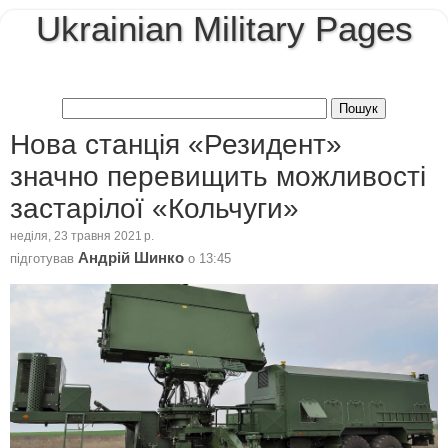
Ukrainian Military Pages
Нова станція «Резидент»
значно перевищить можливості
застарілої «Кольчуги»
неділя, 23 травня 2021 р.
Андрій Шинко
підготував
о
13:45