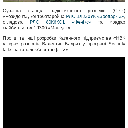
Сучасна станція радіотехнічної розвідки (СРР)
«Резидент», контрбатарейна
РЛС 1Л220УК «Зоопарк-3»
,
оглядова
РЛС 80К6КС1 «Фенікс»
та «радар
майбутнього» 1Л300 «Мангуст».
Про ці та інші розробки Казенного підприємства «НВК
«Іскра» розповів Валентин Бадрак у програмі Security
talks на каналі «Апостроф TV».