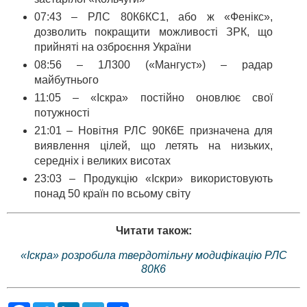
07:43 – РЛС 80К6КС1, або ж «Фенікс»,
дозволить покращити можливості ЗРК, що
прийняті на озброєння України
08:56 – 1Л300 («Мангуст») – радар
майбутнього
11:05 – «Іскра» постійно оновлює свої
потужності
21:01 – Новітня РЛС 90К6Е призначена для
виявлення цілей, що летять на низьких,
середніх і великих висотах
23:03 – Продукцію «Іскри» використовують
понад 50 країн по всьому світу
Читати також:
«Іскра» розробила твердотільну модифікацію РЛС
80К6