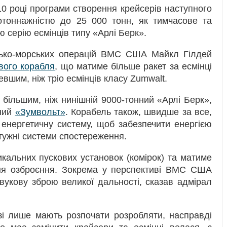
0 році програми створення крейсерів наступного
отоннажністю до 25 000 тонн, як тимчасове та
 серію есмінців типу «Арлі Берк».
йсько-морських операцій ВМС США Майкл Гілдей
вого корабля
, що матиме більше ракет за есмінці
вшим, ніж тріо есмінців класу Zumwalt.
 більшим, ніж нинішній 9000-тонний «Арлі Берк»,
нний
«Зумвольт»
. Корабель також, швидше за все,
 енергетичну систему, щоб забезпечити енергією
тужні системи спостереження.
кальних пускових установок (комірок) та матиме
я озброєння. Зокрема у перспективі ВМС США
вукову зброю великої дальності, сказав адмірал
зі лише мають розпочати розробляти, насправді