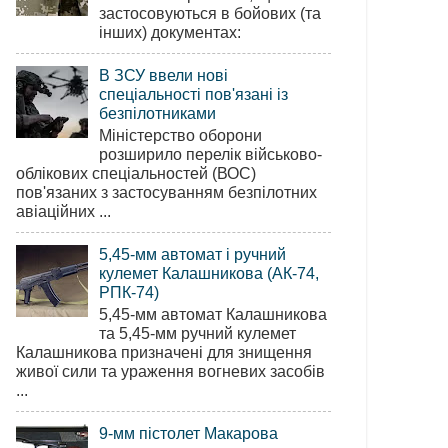
застосовуються в бойових (та
інших) документах:
В ЗСУ ввели нові
спеціальності пов'язані із
безпілотниками
Міністерство оборони
розширило перелік військово-
облікових спеціальностей (ВОС)
пов'язаних з застосуванням безпілотних
авіаційних ...
5,45-мм автомат і ручний
кулемет Калашникова (АК-74,
РПК-74)
5,45-мм автомат Калашникова
та 5,45-мм ручний кулемет
Калашникова призначені для знищення
живої сили та ураження вогневих засобів
...
9-мм пістолет Макарова