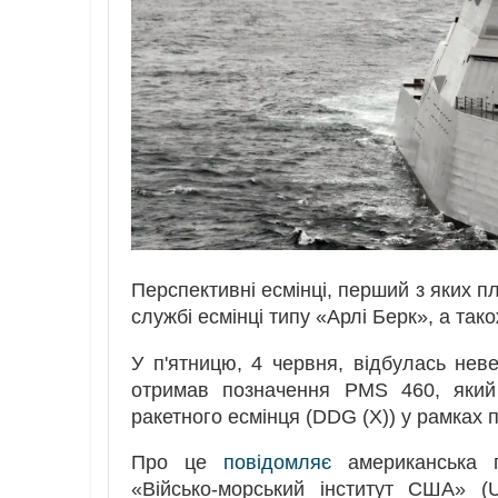
Перспективні есмінці, перший з яких п
службі есмінці типу «Арлі Берк», а так
У п'ятницю, 4 червня, відбулась нев
отримав позначення PMS 460, який 
ракетного есмінця (DDG (X)) у рамках п
Про це
повідомляє
американська пр
«Військо-морський інститут США» (