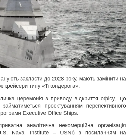
ланують закласти до 2028 року, мають замінити на
ож крейсери типу «Тікондерога».
еличка церемонія з приводу відкриття офісу, що
займатиметься проєктуванням перспективного
рограми Executive Office Ships.
иватна аналітична некомерційна організація
U.S. Naval Institute – USNI) з посиланням на