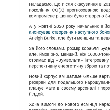
Нагадаємо, що після скасування в 201
покоління CG(X) прогнозованою вод
компромісне рішення було створено 3-ю
А у жовтні 2020 року начальник ві
анонсував створення наступного бойо
Arleigh Burke, але бути меншим та деше
За його словами, розмір корабля буде
але, ймовірно, менший, ніж 16000-то
отримає від «Зумвольта» інтегровану
перспективну енергетичну зброю та по
Новий корпус вміщатиме більше верти
резерви для подальшого нарощуванн
планує мати в своєму арсеналі гіперз
Гілдей.
Хоча вимоги до нового есмінця нара