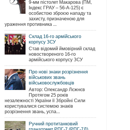
9-мм пістолет Макарова (ПМ,
Індекс ГРАУ – 56-А-125) є
особистою зброєю нападу та
захисту, призначеною для
ураження противника ...
Склад 16-го армійського
корпусу ЗСУ
Став відомий ймовірний склад
новоствореного 16-го
армійського корпусу ЗСУ
Про нові знаки розрізнення
військових звань
військовослужбовців
Автор: Олександр Лєжнєв
Протягом 25 років
незалежності України її Збройні Сили
користувалися системою знаків
розрізнення звань, успа...
Ручний протитанковий
гранатомет РПГ-7 (РПГ-7Д)