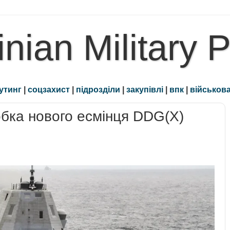
inian Military 
утинг
|
соцзахист
|
підрозділи
|
закупівлі
|
впк
|
військова
бка нового есмінця DDG(X)