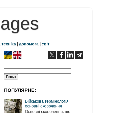
Pages
 техніка
|
допомога
|
світ
ПОПУЛЯРНЕ:
Військова термінологія:
основні скорочення
Основні скорочення, що