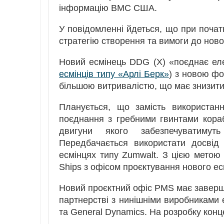
інформацію ВМС США.
У повідомленні йдеться, що при почат
стратегію створення та вимоги до новог
Новий есмінець DDG (X) «поєднає еле
есмінців типу «Арлі Берк»
) з новою ф
більшою витривалістю, що має знизити
Планується, що замість використан
поєднання з гребними гвинтами кора
двигуни якого забезпечуватимут
Передбачається використати досвід
есмінцях типу Zumwalt. З цією метою 
Ships з офісом проєктування нового ес
Новий проєктний офіс PMS має заверши
партнерстві з нинішніми виробниками е
та General Dynamics. На розробку конц