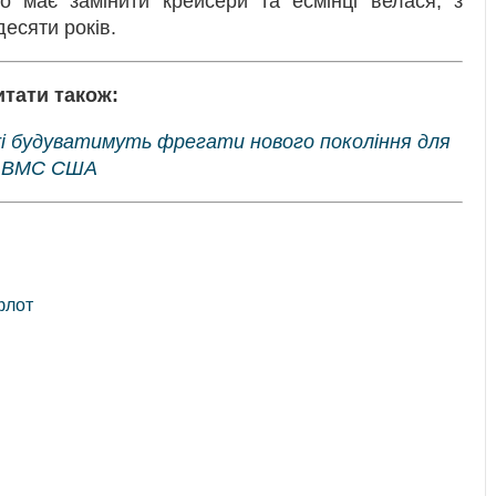
о має замінити крейсери та есмінці велася, з
есяти років.
итати також:
eri будуватимуть фрегати нового покоління для
ВМС США
флот