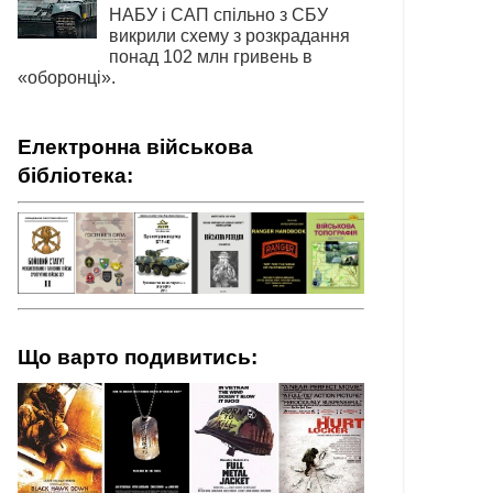
НАБУ і САП спільно з СБУ
викрили схему з розкрадання
понад 102 млн гривень в
«оборонці».
Електронна військова
бібліотека:
Що варто подивитись: