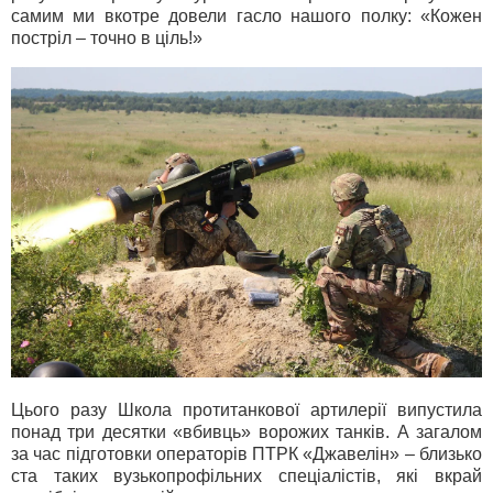
самим ми вкотре довели гасло нашого полку: «Кожен
постріл – точно в ціль!»
Цього разу Школа протитанкової артилерії випустила
понад три десятки «вбивць» ворожих танків. А загалом
за час підготовки операторів ПТРК «Джавелін» ‒ близько
ста таких вузькопрофільних спеціалістів, які вкрай