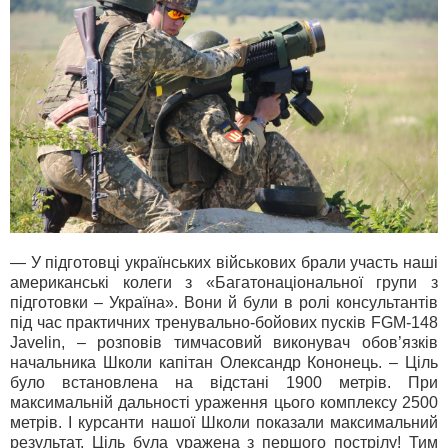
— У підготовці українських військових брали участь наші
американські колеги з «Багатонаціональної групи з
підготовки – Україна». Вони й були в ролі консультантів
під час практичних тренувально-бойових пусків FGM-148
Javelin, – розповів тимчасовий виконувач обов’язків
начальника Школи капітан Олександр Кононець. – Ціль
було встановлена на відстані 1900 метрів. При
максимальній дальності ураження цього комплексу 2500
метрів. І курсанти нашої Школи показали максимальний
результат. Ціль була уражена з першого пострілу! Тим