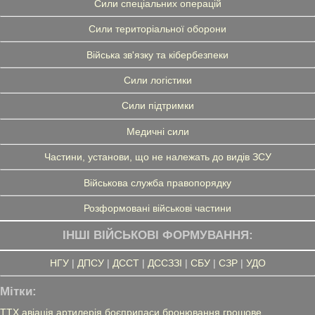
Сили спеціальних операцій
Сили територіальної оборони
Війська зв'язку та кібербезпеки
Сили логістики
Сили підтримки
Медичні сили
Частини, установи, що не належать до видів ЗСУ
Військова служба правопорядку
Розформовані військові частини
ІНШІ ВІЙСЬКОВІ ФОРМУВАННЯ:
НГУ
|
ДПСУ
|
ДССТ
|
ДССЗЗІ
|
СБУ
|
СЗР
|
УДО
Мітки:
ТТХ
авіація
артилерія
боєприпаси
бронювання
грошове