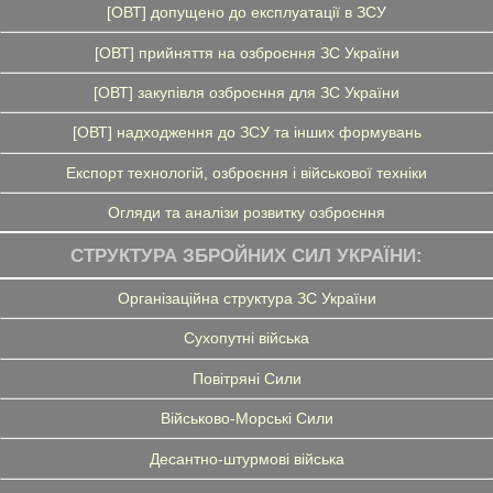
[ОВТ] допущено до експлуатації в ЗСУ
[ОВТ] прийняття на озброєння ЗС України
[ОВТ] закупівля озброєння для ЗС України
[ОВТ] надходження до ЗСУ та інших формувань
Експорт технологій, озброєння і військової техніки
Огляди та аналізи розвитку озброєння
СТРУКТУРА ЗБРОЙНИХ СИЛ УКРАЇНИ:
Організаційна структура ЗС України
Сухопутні війська
Повітряні Сили
Військово-Морські Сили
Десантно-штурмові війська