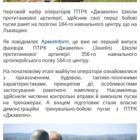
Черговий набір операторів ПТРК «Джавелін» Школи
протитанкової артилерії, здійснив свої перші бойові
пуски ракет на полігоні 184-го навчального центру, що на
Львівщині.
Як повідомляє
АрміяInform
, це вже не перший випуск
фахівців ПТРК «Джавелін» (Javelin) Школи
протитанкової артилерії 356-го навчального
артилерійського полку 184-го центру.
На початковому етапі майбутні оператори ознайомилися
з призначенням, будовою, тактико-технічними
характеристиками, принципом дії, особливостями
застосування ракетного комплексу. Насамкінець
здійснили численні контрольні вправи й виконали пуски
на тренажерах. А вінцем підготовки стали власне
демонстраційні тренувально-бойові пуски з ПТРК
«Джавелін».