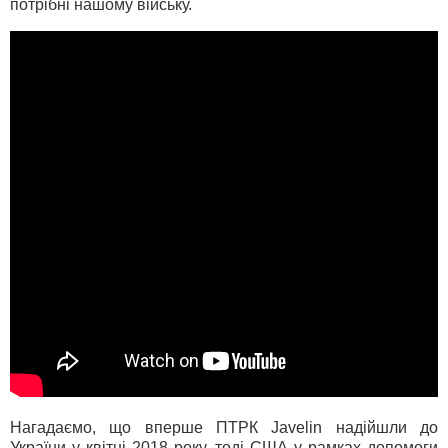
потрібні нашому війську.
Нагадаємо, що вперше ПТРК Javelin надійшли до
України у квітні 2018 року, тоді США у рамках допомоги