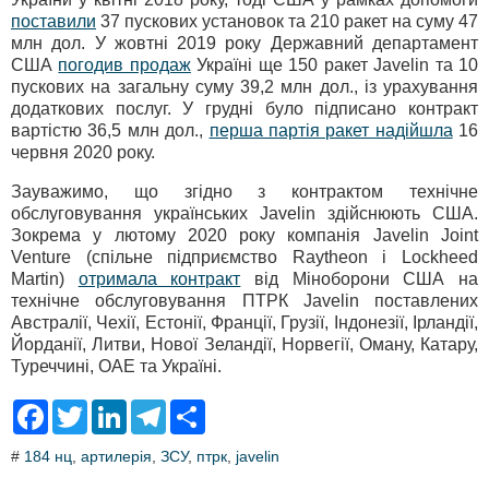
поставили
37 пускових установок та 210 ракет на суму 47
млн дол. У жовтні 2019 року Державний департамент
США
погодив продаж
Україні ще 150 ракет Javelin та 10
пускових на загальну суму 39,2 млн дол., із урахування
додаткових послуг. У грудні було підписано контракт
вартістю 36,5 млн дол.,
перша партія ракет надійшла
16
червня 2020 року.
Зауважимо, що згідно з контрактом технічне
обслуговування українських Javelin здійснюють США.
Зокрема у лютому 2020 року компанія Javelin Joint
Venture (спільне підприємство Raytheon і Lockheed
Martin)
отримала контракт
від Міноборони США на
технічне обслуговування ПТРК Javelin поставлених
Австралії, Чехії, Естонії, Франції, Грузії, Індонезії, Ірландії,
Йорданії, Литви, Нової Зеландії, Норвегії, Оману, Катару,
Туреччині, ОАЕ та Україні.
F
T
L
T
S
a
w
i
e
h
c
i
n
l
a
#
184 нц
,
артилерія
,
ЗСУ
,
птрк
,
javelin
e
t
k
e
r
b
t
e
g
e