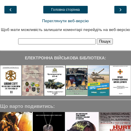
o
e
d
r
o
r
I
a
‹
›
Головна сторінка
k
n
m
Переглянути веб-версію
Щоб мати можливість залишати коментарі перейдіть на веб-версію
ЕЛЕКТРОННА ВІЙСЬКОВА БІБЛІОТЕКА:
Що варто подивитись: