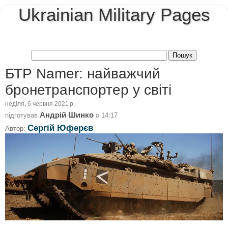
Ukrainian Military Pages
БТР Namer: найважчий
бронетранспортер у світі
неділя, 6 червня 2021 р.
Андрій Шинко
підготував
о
14:17
Сергій Юферєв
Автор: