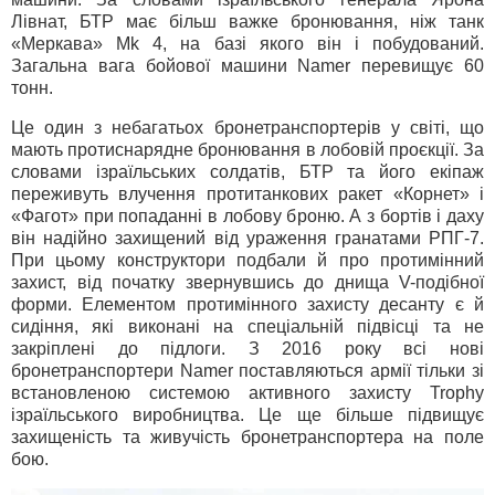
Лівнат, БТР має більш важке бронювання, ніж танк
«Меркава» Mk 4, на базі якого він і побудований.
Загальна вага бойової машини Namer перевищує 60
тонн.
Це один з небагатьох бронетранспортерів у світі, що
мають протиснарядне бронювання в лобовій проєкції. За
словами ізраїльських солдатів, БТР та його екіпаж
переживуть влучення протитанкових ракет «Корнет» і
«Фагот» при попаданні в лобову броню. А з бортів і даху
він надійно захищений від ураження гранатами РПГ-7.
При цьому конструктори подбали й про протимінний
захист, від початку звернувшись до днища V-подібної
форми. Елементом протимінного захисту десанту є й
сидіння, які виконані на спеціальній підвісці та не
закріплені до підлоги. З 2016 року всі нові
бронетранспортери Namer поставляються армії тільки зі
встановленою системою активного захисту Trophy
ізраїльського виробництва. Це ще більше підвищує
захищеність та живучість бронетранспортера на поле
бою.