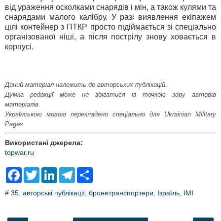
від ураження осколками снарядів і мін, а також кулями та
снарядами малого калібру. У разі виявлення екіпажем
цілі контейнер з ПТКР просто підіймається зі спеціально
організованої ніші, а після пострілу знову ховається в
корпусі.
Даний матеріал належить до авторських публікацій.
Думка редакції може не збігатися із точкою зору авторів
матеріалів.
Українською мовою перекладено спеціально для Ukrainian Military
Pages
Використані джерела:
topwar.ru
F
T
L
T
S
a
w
i
e
h
c
i
n
l
a
#
35
,
авторські публікації
,
бронетранспортери
,
Ізраїль
,
IMI
e
t
k
e
r
b
t
e
g
e
o
e
d
r
o
r
I
a