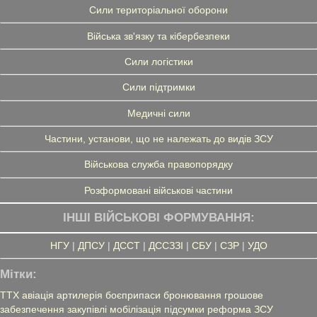
Сили територіальної оборони
Війська зв'язку та кібербезпеки
Сили логістики
Сили підтримки
Медичні сили
Частини, установи, що не належать до видів ЗСУ
Військова служба правопорядку
Розформовані військові частини
ІНШІ ВІЙСЬКОВІ ФОРМУВАННЯ:
НГУ
|
ДПСУ
|
ДССТ
|
ДССЗЗІ
|
СБУ
|
СЗР
|
УДО
Мітки:
ТТХ
авіація
артилерія
боєприпаси
бронювання
грошове
забезпечення
закупівлі
мобілізація
підсумки
реформа ЗСУ