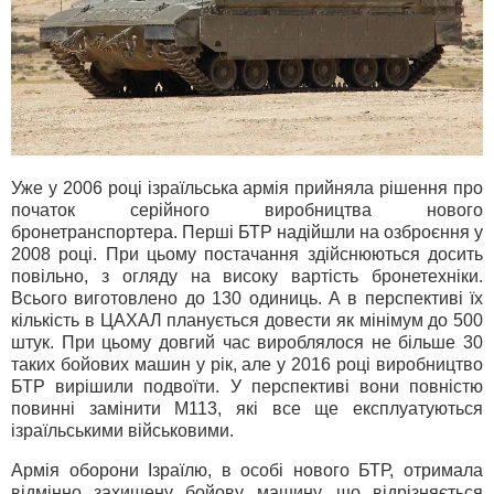
Уже у 2006 році ізраїльська армія прийняла рішення про
початок серійного виробництва нового
бронетранспортера. Перші БТР надійшли на озброєння у
2008 році. При цьому постачання здійснюються досить
повільно, з огляду на високу вартість бронетехніки.
Всього виготовлено до 130 одиниць. А в перспективі їх
кількість в ЦАХАЛ планується довести як мінімум до 500
штук. При цьому довгий час вироблялося не більше 30
таких бойових машин у рік, але у 2016 році виробництво
БТР вирішили подвоїти. У перспективі вони повністю
повинні замінити M113, які все ще експлуатуються
ізраїльськими військовими.
Армія оборони Ізраїлю, в особі нового БТР, отримала
відмінно захищену бойову машину, що відрізняється