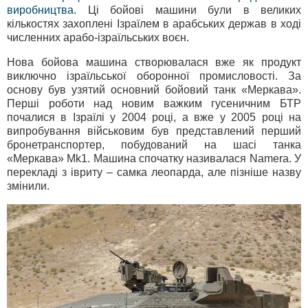
виробництва.
Ці бойові машини були в великих
кількостях захоплені Ізраїлем в арабських держав в ході
численних арабо-ізраїльських воєн.
Нова бойова машина створювалася вже як продукт
виключно ізраїльської оборонної промисловості. За
основу був узятий основний бойовий танк «Меркава».
Перші роботи над новим важким гусеничним БТР
почалися в Ізраїлі у 2004 році, а вже у 2005 році на
випробування військовим був представлений перший
бронетранспортер, побудований на шасі танка
«Меркава» Mk1. Машина спочатку називалася Namerа. У
перекладі з івриту – самка леопарда, але пізніше назву
змінили.