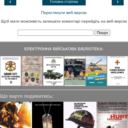
‹
›
Головна сторінка
k
n
m
Переглянути веб-версію
Щоб мати можливість залишати коментарі перейдіть на веб-версію
ЕЛЕКТРОННА ВІЙСЬКОВА БІБЛІОТЕКА:
Що варто подивитись: