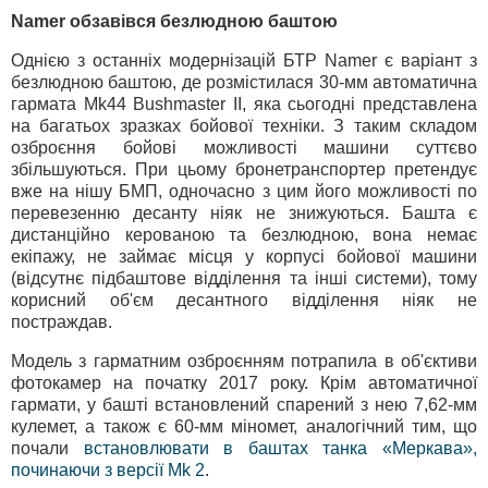
Namer обзавівся безлюдною баштою
Однією з останніх модернізацій БТР Namer є варіант з
безлюдною баштою, де розмістилася 30-мм автоматична
гармата Mk44 Bushmaster II, яка сьогодні представлена
на багатьох зразках бойової техніки. З таким складом
озброєння бойові можливості машини суттєво
збільшуються. При цьому бронетранспортер претендує
вже на нішу БМП, одночасно з цим його можливості по
перевезенню десанту ніяк не знижуються. Башта є
дистанційно керованою та безлюдною, вона немає
екіпажу, не займає місця у корпусі бойової машини
(відсутнє підбаштове відділення та інші системи), тому
корисний об'єм десантного відділення ніяк не
постраждав.
Модель з гарматним озброєнням потрапила в об'єктиви
фотокамер на початку 2017 року. Крім автоматичної
гармати, у башті встановлений спарений з нею 7,62-мм
кулемет, а також є 60-мм міномет, аналогічний тим, що
почали
встановлювати в баштах танка «Меркава»,
починаючи з версії Mk 2
.