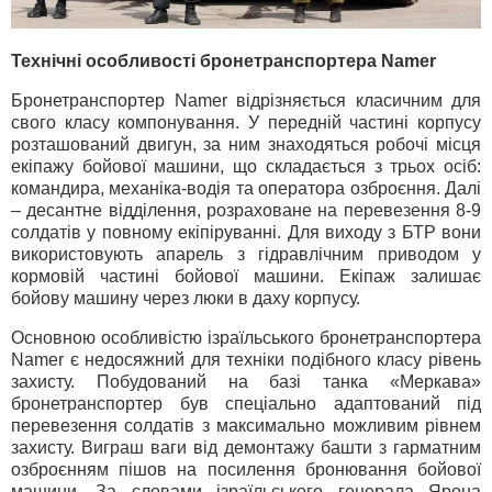
Технічні особливості бронетранспортера Namer
Бронетранспортер Namer відрізняється класичним для
свого класу компонування. У передній частині корпусу
розташований двигун, за ним знаходяться робочі місця
екіпажу бойової машини, що складається з трьох осіб:
командира, механіка-водія та оператора озброєння. Далі
– десантне відділення, розраховане на перевезення 8-9
солдатів у повному екіпіруванні. Для виходу з БТР вони
використовують апарель з гідравлічним приводом у
кормовій частині бойової машини. Екіпаж залишає
бойову машину через люки в даху корпусу.
Основною особливістю ізраїльського бронетранспортера
Namer є недосяжний для техніки подібного класу рівень
захисту. Побудований на базі танка «Меркава»
бронетранспортер був спеціально адаптований під
перевезення солдатів з максимально можливим рівнем
захисту. Виграш ваги від демонтажу башти з гарматним
озброєнням пішов на посилення бронювання бойової
машини. За словами ізраїльського генерала Ярона