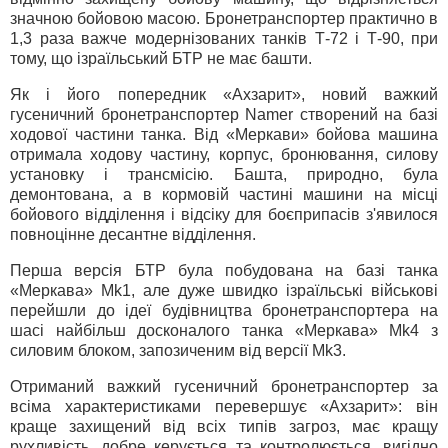
значною бойовою масою. Бронетранспортер практично в
1,3 раза важче модернізованих танків Т-72 і Т-90, при
тому, що ізраїльський БТР не має башти.
Як і його попередник «Ахзарит», новий важкий
гусеничний бронетранспортер Namer створений на базі
ходової частини танка. Від «Меркави» бойова машина
отримала ходову частину, корпус, бронювання, силову
установку і трансмісію. Башта, природно, була
демонтована, а в кормовій частині машини на місці
бойового відділення і відсіку для боєприпасів з'явилося
повноцінне десантне відділення.
Перша версія БТР була побудована на базі танка
«Меркава» Mk1, але дуже швидко ізраїльські військові
перейшли до ідеї будівництва бронетранспортера на
шасі найбільш досконалого танка «Меркава» Mk4 з
силовим блоком, запозиченим від версії Mk3.
Отриманий важкий гусеничний бронетранспортер за
всіма характеристиками перевершує «Ахзарит»: він
краще захищений від всіх типів загроз, має кращу
рухливість, добре керується та контролюється, вигідно