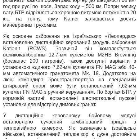
розігнати важкий бронетранспортер до швидкості 60 км/
год при русі по шосе. Запас ходу – 500 км. Попри велику
вагу, БТР відрізняється хорошою питомою потужністю 20
к.с. на тонну, тому Namer залишається досить
маневреним і рухомим.
Як основне озброєння на ізраїльських «Леопардах»
встановлено дистанційно керований модуль озброєння
Katlanit (RCWS). Зазвичай він комплектується
великокаліберним 12,7-мм кулеметом M2HB Browning
(боєзапас 200 патронів), також доступні варіанти з
установкою єдиного 7,62-мм кулемета FN MAG або 40-
мм автоматичного гранатомета Mk. 19. Додатково на
люці командира бронетранспортера на спеціальній
штирьовий опорі може бути встановлений 7,62-мм
кулемет FN MAG з ручним керуванням. По бортах БТР, у
кормовій частині, встановлені шестиствольні пускові
установки для відстрілу димових гранат.
У дистанційно керованому бойовому модулі
встановлено сучасний комбінований приціл з
тепловізійною камерою. Як зазначають ізраїльські
військові, встановлений тепловізор є дуже достойним