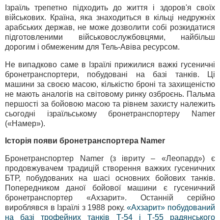
Ізраїль трепетно підходить до життя і здоров'я своїх
військових. Країна, яка знаходиться в кільці недружніх
арабських держав, не може дозволити собі розкидатися
підготовленими військовослужбовцями, найбільш
дорогим і обмеженим для Тель-Авіва ресурсом.
Не випадково саме в Ізраїлі прижилися важкі гусеничні
бронетранспортери, побудовані на базі танків. Ці
машини за своєю масою, кількістю броні та захищеністю
не мають аналогів на світовому ринку озброєнь. Пальма
першості за бойовою масою та рівнем захисту належить
сьогодні ізраїльському бронетранспортеру Namer
(«Намер»).
Історія появи бронетранспортера Namer
Бронетранспортер Namer (з івриту – «Леопард») є
продовжувачем традицій створення важких гусеничних
БТР, побудованих на шасі основних бойових танків.
Попередником даної бойової машини є гусеничний
бронетранспортер «Ахзарит». Останній серійно
вироблявся в Ізраїлі з 1988 року.
«Ахзарит» побудований
на базі трофейних танків Т-54 і Т-55 радянського