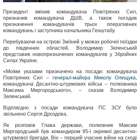
Президент змінив командувача Повітряних Сил,
призначив командувача ДШВ, а також погодив
призначення командувачів трьох оперативних
командувань і заступника начальника Генштабу.
Перебуваючи на острові Зміїний у межах робочої поїздки
до південних областей, Володимир Зеленський
представив новопризначених командувачів у Збройних
Силах України.
«Моїми указами призначено на посади: командувача
Повітряних Сил –
генерал-майора Миколу Олещука
,
командувача Десантно-штурмових військ – полковника
Максима Миргородського», – сказав Володимир
Зеленський.
Відповідно з посади командувача ПС ЗСУ було
звільнено Сергія Дроздова.
Як розповів Глава держави, полковник Максим
Миргородський був командиром 95-ї окремої десантно-
штурмової бригади. Він – перший учасник війни на сході