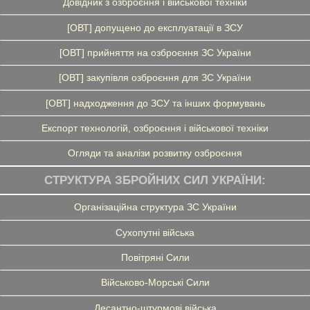
Довідник з озброєння і військової техніки
[ОВТ] допущено до експлуатації в ЗСУ
[ОВТ] прийняття на озброєння ЗС України
[ОВТ] закупівля озброєння для ЗС України
[ОВТ] надходження до ЗСУ та інших формувань
Експорт технологій, озброєння і військової техніки
Огляди та аналізи розвитку озброєння
СТРУКТУРА ЗБРОЙНИХ СИЛ УКРАЇНИ:
Організаційна структура ЗС України
Сухопутні війська
Повітряні Сили
Військово-Морські Сили
Десантно-штурмові війська