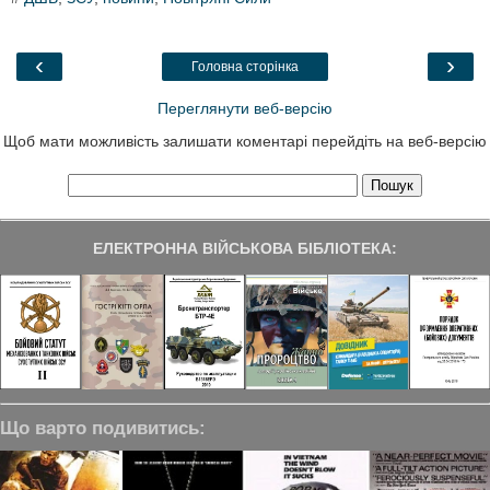
e
t
k
e
r
b
t
e
g
e
o
e
d
r
o
r
I
a
‹
›
Головна сторінка
k
n
m
Переглянути веб-версію
Щоб мати можливість залишати коментарі перейдіть на веб-версію
ЕЛЕКТРОННА ВІЙСЬКОВА БІБЛІОТЕКА:
Що варто подивитись: