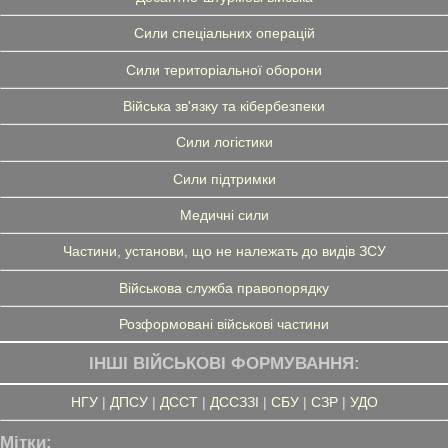
Сили спеціальних операцій
Сили територіальної оборони
Війська зв'язку та кібербезпеки
Сили логістики
Сили підтримки
Медичні сили
Частини, установи, що не належать до видів ЗСУ
Військова служба правопорядку
Розформовані військові частини
ІНШІ ВІЙСЬКОВІ ФОРМУВАННЯ:
НГУ
|
ДПСУ
|
ДССТ
|
ДССЗЗІ
|
СБУ
|
СЗР
|
УДО
Мітки: