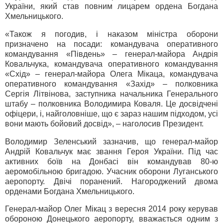
України, який став повним лицарем ордена Богдана
Хмельницького.
«Також я погодив, і наказом міністра оборони
призначено на посади: командувача оперативного
командування «Південь» – генерал-майора Андрія
Ковальчука, командувача оперативного командування
«Схід» – генерал-майора Олега Мікаца, командувача
оперативного командування «Захід» – полковника
Сергія Літвінова, заступника начальника Генерального
штабу – полковника Володимира Коваля. Це досвідчені
офіцери, і, найголовніше, що є зараз нашим підходом, усі
вони мають бойовий досвід», – наголосив Президент.
Володимир Зеленський зазначив, що генерал-майор
Андрій Ковальчук має звання Героя України. Під час
активних боїв на Донбасі він командував 80-ю
аеромобільною бригадою. Учасник оборони Луганського
аеропорту. Двічі поранений. Нагороджений двома
орденами Богдана Хмельницького.
Генерал-майор Олег Мікац з вересня 2014 року керував
обороною Донецького аеропорту, вважається одним з