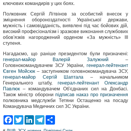
ключових командирів у цих боях.
Полковник Сергій Літвінов за особистий внесок у
зміцнення обороноздатності Української держави,
мужність і самовідданість, виявлені під час бойових дій,
високий професіоналізм і зразкове виконання службових
обов'язків нагороджений орденом «За мужність» ІІІ
ступеня.
Нагадаємо, що раніше президентом були призначені:
генерал-майор Валерій Залужний
–
Головнокомандувачем ЗСУ України,
генерал-лейтенант
Євген Мойсюк
– заступником головнокомандувача ЗСУ,
генерал-майор Сергій Шаптала
– начальником
Генерального штабу,
генерал-лейтенант Олександр
Павлюк
– командувачем Об'єднаних сил на Донбасі.
Також міністр оборони
підписав наказ про призначення
полковника медслужби Тетяни Остащенко на посаду
Командувача Медичних сил ЗС України.
F
T
L
T
S
a
w
i
e
h
c
i
n
l
a
#
ДШВ
,
ЗСУ
,
новини
,
Повітряні Сили