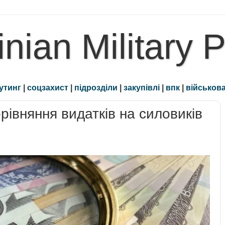
inian Military 
утинг
|
соцзахист
|
підрозділи
|
закупівлі
|
впк
|
військова
рівняння видатків на силовиків