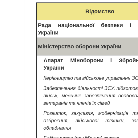
Відомство
Рада національної безпеки і 
України
Міністерство оборони України
Апарат Міноборони і Зброй
України
Керівництво та військове управління З
Забезпечення діяльності ЗСУ, підготовк
військ, медичне забезпечення особово
ветеранів та членів їх сімей
Розвиток, закупівля, модернізація 
озброєння, військової техніки, з
обладнання
Будівництво (придбання) житла