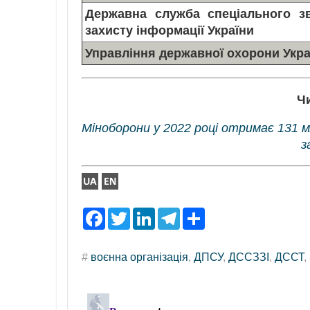
Державна служба спеціального зв
захисту інформації України
Управління державної охорони Укра
Ч
Міноборони у 2022 році отримає 131 м
з
F
T
L
T
S
a
w
i
e
h
c
i
n
l
a
e
t
k
e
r
#
воєнна організація
,
ДПСУ
,
ДССЗЗІ
,
ДССТ
,
b
t
e
g
e
o
e
d
r
o
r
I
a
k
n
m