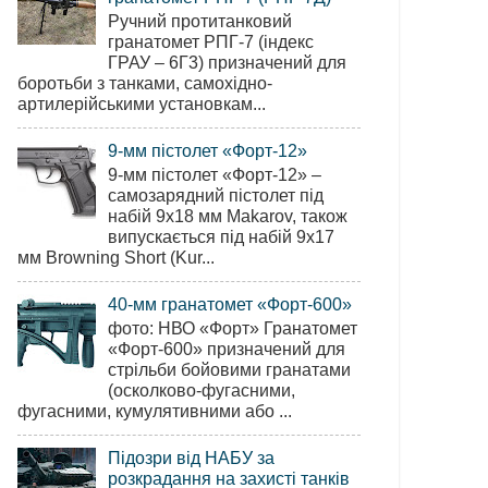
Ручний протитанковий
гранатомет РПГ-7 (індекс
ГРАУ – 6Г3) призначений для
боротьби з танками, самохідно-
артилерійськими установкам...
9-мм пістолет «Форт-12»
9-мм пістолет «Форт-12» –
самозарядний пістолет під
набій 9х18 мм Makarov, також
випускається під набій 9х17
мм Browning Short (Kur...
40-мм гранатомет «Форт-600»
фото: НВО «Форт» Гранатомет
«Форт-600» призначений для
стрільби бойовими гранатами
(осколково-фугасними,
фугасними, кумулятивними або ...
Підозри від НАБУ за
розкрадання на захисті танків