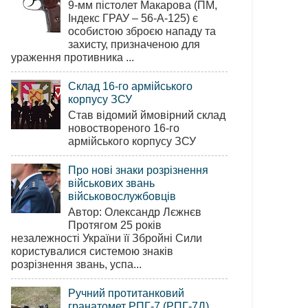
9-мм пістолет Макарова (ПМ,
Індекс ГРАУ – 56-А-125) є
особистою зброєю нападу та
захисту, призначеною для
ураження противника ...
Склад 16-го армійського
корпусу ЗСУ
Став відомий ймовірний склад
новоствореного 16-го
армійського корпусу ЗСУ
Про нові знаки розрізнення
військових звань
військовослужбовців
Автор: Олександр Лєжнєв
Протягом 25 років
незалежності України її Збройні Сили
користувалися системою знаків
розрізнення звань, успа...
Ручний протитанковий
гранатомет РПГ-7 (РПГ-7Д)