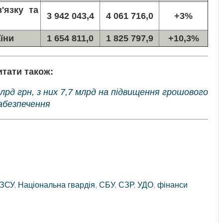
'язку та
3 942 043,4
4 061 716,0
+3%
їни
1 654 811,0
1 825 797,9
+10,3%
итати також:
лрд грн, з них 7,7 млрд на підвищення грошового
абезпечення
ЗСУ
,
Національна гвардія
,
СБУ
,
СЗР
,
УДО
,
фінанси