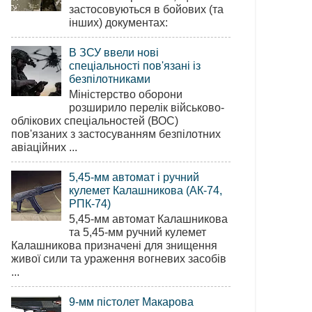
застосовуються в бойових (та
інших) документах:
В ЗСУ ввели нові
спеціальності пов'язані із
безпілотниками
Міністерство оборони
розширило перелік військово-
облікових спеціальностей (ВОС)
пов'язаних з застосуванням безпілотних
авіаційних ...
5,45-мм автомат і ручний
кулемет Калашникова (АК-74,
РПК-74)
5,45-мм автомат Калашникова
та 5,45-мм ручний кулемет
Калашникова призначені для знищення
живої сили та ураження вогневих засобів
...
9-мм пістолет Макарова