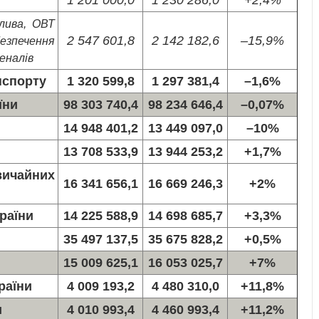
алива, ОВТ
2 547 601,8
2 142 182,6
–15,9%
езпечення
еналів
нспорту
1 320 599,8
1 297 381,4
–1,6%
їни
98 303 740,4
98 234 646,4
–0,07%
14 948 401,2
13 449 097,0
–10%
13 708 533,9
13 944 253,2
+1,7%
ичайних
16 341 656,1
16 669 246,3
+2%
раїни
14 225 588,9
14 698 685,7
+3,3%
35 497 137,5
35 675 828,2
+0,5%
15 009 625,1
16 053 025,7
+7%
раїни
4 009 193,2
4 480 310,0
+11,8%
и
4 010 993,4
4 460 993,4
+11,2%