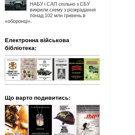
НАБУ і САП спільно з СБУ
викрили схему з розкрадання
понад 102 млн гривень в
«оборонці».
Електронна військова
бібліотека:
Що варто подивитись: