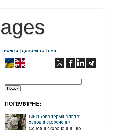
Pages
 техніка
|
допомога
|
світ
ПОПУЛЯРНЕ:
Військова термінологія:
основні скорочення
Основні скорочення, що