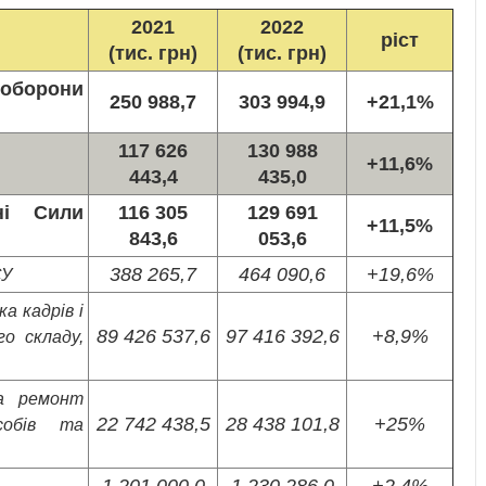
2021
2022
ріст
(тис. грн)
(тис. грн)
оборони
250 988,7
303 994,9
+21,1%
117 626
130 988
+11,6%
443,4
435,0
ні Сили
116 305
129 691
+11,5%
843,6
053,6
388 265,7
464 090,6
+19,6%
СУ
а кадрів і
89 426 537,6
97 416 392,6
+8,9%
го складу,
та ремонт
22 742 438,5
28 438 101,8
+25%
асобів та
1 201 000,0
1 230 286,0
+2,4%