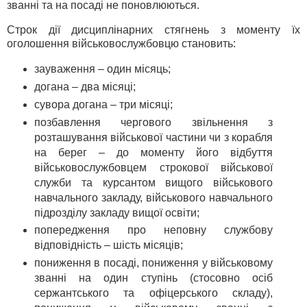
званні та на посаді не поновлюються.
Строк дії дисциплінарних стягнень з моменту їх
оголошення військовослужбовцю становить:
зауваження – один місяць;
догана – два місяці;
сувора догана – три місяці;
позбавлення чергового звільнення з
розташування військової частини чи з корабля
на берег – до моменту його відбуття
військовослужбовцем строкової військової
служби та курсантом вищого військового
навчального закладу, військового навчального
підрозділу закладу вищої освіти;
попередження про неповну службову
відповідність – шість місяців;
пониження в посаді, пониження у військовому
званні на один ступінь (стосовно осіб
сержантського та офіцерського складу),