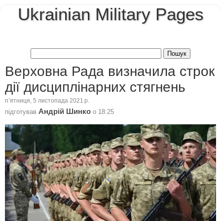
Ukrainian Military Pages
Верховна Рада визначила строк
дії дисциплінарних стягнень
пʼятниця, 5 листопада 2021 р.
Андрій Шинко
підготував
о
18:25