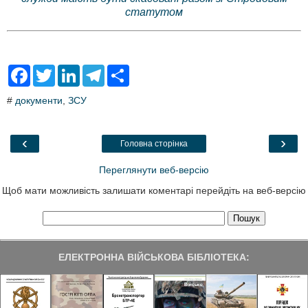
статутом
F
T
L
T
S
a
w
i
e
h
c
i
n
l
a
#
документи
,
ЗСУ
e
t
k
e
r
b
t
e
g
e
o
e
d
r
o
r
I
a
‹
›
Головна сторінка
k
n
m
Переглянути веб-версію
Щоб мати можливість залишати коментарі перейдіть на веб-версію
ЕЛЕКТРОННА ВІЙСЬКОВА БІБЛІОТЕКА: