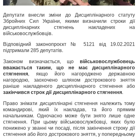
Депутати внесли зміни до Дисциплінарного статуту
Збройних Сил України, якими визначили строки дії
дисциплінарних стягнень накладених на
військовослужбовців.
Відповідний законопроєкт № 5121 від 19.02.2021
підтримали 285 депутатів.
Законом визначається, що
військовослужбовець
вважається таким, що не має дисциплінарного
стягнення
, якщо його нагороджено державною
нагородою, заохочено шляхом дострокового зняття
раніше накладеного дисциплінарного стягнення або
закінчився строк дії дисциплінарного стягнення
.
Право знімати дисциплінарні стягнення належить тому
командирові, який їх накладав, та його прямим
начальникам. Одночасно може бути знято лише одне
стягнення. При цьому військовослужбовці, яких було
понижено у званні чи посаді, після закінчення строку дії
стягнення або його дострокового зняття, у попередньому