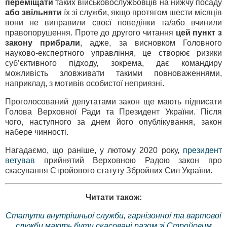
переміщати
таких військовослужбовців на нижчу посаду
або звільняти
їх зі служби, якщо протягом шести місяців
вони не виправили своєї поведінки та/або вчинили
правопорушення. Проте до другого читання
цей пункт з
закону прибрали
, адже, за висновком Головного
науково-експертного управління, це створює ризики
суб’єктивного підходу, зокрема, дає командиру
можливість зловживати такими повноваженнями,
наприклад, з мотивів особистої неприязні.
Проголосований депутатами закон ще мають підписати
Голова Верховної Ради та Президент України. Після
чого, наступного за днем його опублікування, закон
набере чинності.
Нагадаємо, що раніше, у лютому 2020 року,
президент
ветував
прийнятий Верховною Радою закон про
скасування Стройового статуту Збройних Сил України.
Читати також:
Статути внутрішньої служби, гарнізонної та вартової
служби мають бути скасовані разом зі Стройовим