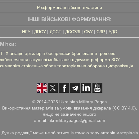
Розформовані військові частини
ІНШІ ВІЙСЬКОВІ ФОРМУВАННЯ:
НГУ
|
ДПСУ
|
ДССТ
|
ДССЗЗІ
|
СБУ
|
СЗР
|
УДО
Мітки:
ТТХ
авіація
артилерія
боєприпаси
бронювання
грошове
забезпечення
закупівлі
мобілізація
підсумки
реформа ЗСУ
символіка
стрілецька зброя
територіальна оборона
цифровізація
© 2014-2025 Ukrainian Military Pages
Використання матеріалів за умови вказання джерела (CC BY 4.0),
якщо не зазначено іншого
e-mail: ukrmilitarypages@gmail.com
Думка редакції може не збігатися із точкою зору авторів матеріалів