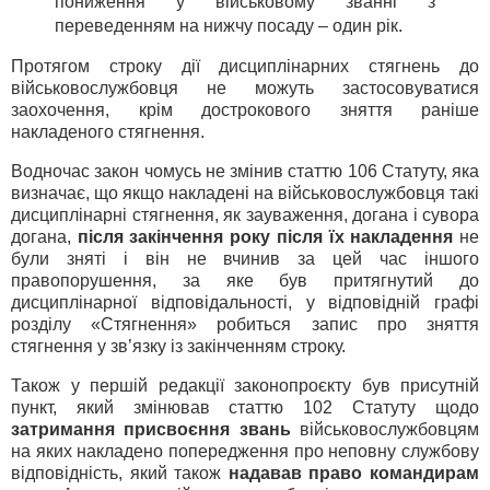
пониження у військовому званні з
переведенням на нижчу посаду – один рік.
Протягом строку дії дисциплінарних стягнень до
військовослужбовця не можуть застосовуватися
заохочення, крім дострокового зняття раніше
накладеного стягнення.
Водночас закон чомусь не змінив статтю 106 Статуту, яка
визначає, що якщо накладені на військовослужбовця такі
дисциплінарні стягнення, як зауваження, догана і сувора
догана,
після закінчення року після їх накладення
не
були зняті і він не вчинив за цей час іншого
правопорушення, за яке був притягнутий до
дисциплінарної відповідальності, у відповідній графі
розділу «Стягнення» робиться запис про зняття
стягнення у зв’язку із закінченням строку.
Також у першій редакції законопроєкту був присутній
пункт, який змінював статтю 102 Статуту щодо
затримання присвоєння звань
військовослужбовцям
на яких накладено попередження про неповну службову
відповідність, який також
надавав право командирам