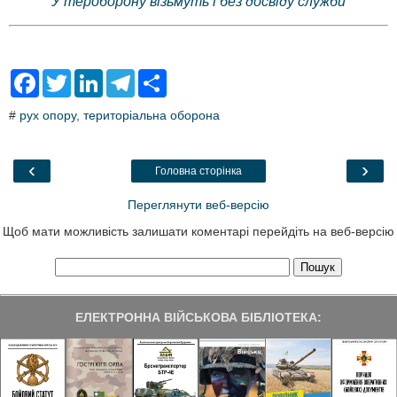
У тероборону візьмуть і без досвіду служби
F
T
L
T
S
a
w
i
e
h
c
i
n
l
a
#
рух опору
,
територіальна оборона
e
t
k
e
r
b
t
e
g
e
o
e
d
r
o
r
I
a
‹
›
Головна сторінка
k
n
m
Переглянути веб-версію
Щоб мати можливість залишати коментарі перейдіть на веб-версію
ЕЛЕКТРОННА ВІЙСЬКОВА БІБЛІОТЕКА: