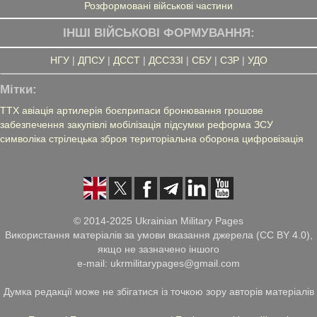
Розформовані військові частини
ІНШІ ВІЙСЬКОВІ ФОРМУВАННЯ:
НГУ
|
ДПСУ
|
ДССТ
|
ДССЗЗІ
|
СБУ
|
СЗР
|
УДО
Мітки:
ТТХ
авіація
артилерія
боєприпаси
бронювання
грошове
забезпечення
закупівлі
мобілізація
підсумки
реформа ЗСУ
символіка
стрілецька зброя
територіальна оборона
цифровізація
© 2014-2025 Ukrainian Military Pages
Використання матеріалів за умови вказання джерела (CC BY 4.0),
якщо не зазначено іншого
e-mail: ukrmilitarypages@gmail.com
Думка редакції може не збігатися із точкою зору авторів матеріалів