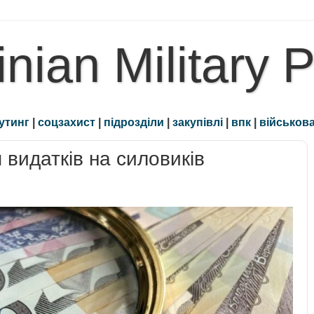
inian Military 
утинг
|
соцзахист
|
підрозділи
|
закупівлі
|
впк
|
військова
 видатків на силовиків