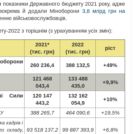
ся показники Державного бюджету 2021 року, адже
, зокрема й додали Міноборони
3,8 млрд грн на
нню військовослужбовців.
-2022 з торішнім (з урахуванням усіх змін):
2021*
2022
ріст
(тис. грн)
(тис. грн)
оборони
260 236,4
388 132,5
+49%
121 468
133 488
+9,9%
043,4
435,0
ні Сили
120 147
132 162
+10%
443,2
054,9
388 265,7
464 090,6
+19,5%
СУ
а кадрів і
93 518 137,2
99 887 393,9
+6,8%
го складу,