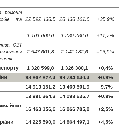
та ремонт
22 592 438,5
28 438 101,8
+25,9%
асобів та
1 101 000,0
1 230 286,0
+11,7%
алива, ОВТ
2 547 601,8
2 142 182,6
–15,9%
езпечення
еналів
нспорту
1 320 599,8
1 326 380,1
+0,4%
їни
98 862 822,4
99 784 646,4
+0,9%
14 913 151,2
13 460 501,9
–9,7%
13 981 364,3
14 098 635,7
+0,8%
ичайних
16 463 156,6
16 866 785,8
+2,5%
раїни
14 225 590,0
14 864 497,1
+4,5%