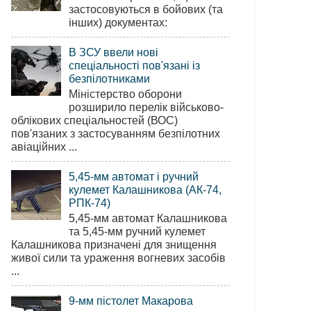
застосовуються в бойових (та
інших) документах:
В ЗСУ ввели нові
спеціальності пов'язані із
безпілотниками
Міністерство оборони
розширило перелік військово-
облікових спеціальностей (ВОС)
пов'язаних з застосуванням безпілотних
авіаційних ...
5,45-мм автомат і ручний
кулемет Калашникова (АК-74,
РПК-74)
5,45-мм автомат Калашникова
та 5,45-мм ручний кулемет
Калашникова призначені для знищення
живої сили та ураження вогневих засобів
...
9-мм пістолет Макарова