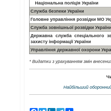
Національна поліція України
Служба безпеки України
Головне управління розвідки МО Ук
Служба зовнішньої розвідки Україн
Державна служба спеціального зв
захисту інформації України
Управління державної охорони Укра
* Видатки з урахуванням змін внесених
Ч
Найбільший оборонний
F
T
L
T
S