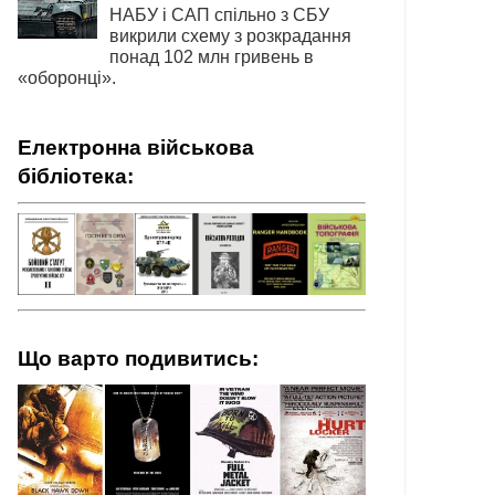
НАБУ і САП спільно з СБУ
викрили схему з розкрадання
понад 102 млн гривень в
«оборонці».
Електронна військова
бібліотека:
Що варто подивитись: