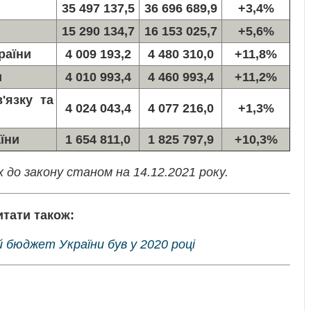
35 497 137,5
36 696 689,9
+3,4%
15 290 134,7
16 153 025,7
+5,6%
раїни
4 009 193,2
4 480 310,0
+11,8%
и
4 010 993,4
4 460 993,4
+11,2%
'язку та
4 024 043,4
4 077 216,0
+1,3%
їни
1 654 811,0
1 825 797,9
+10,3%
 до закону станом на 14.12.2021 року.
итати також:
 бюджет України був у 2020 році