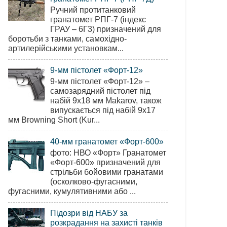
Ручний протитанковий
гранатомет РПГ-7 (індекс
ГРАУ – 6Г3) призначений для
боротьби з танками, самохідно-
артилерійськими установкам...
9-мм пістолет «Форт-12»
9-мм пістолет «Форт-12» –
самозарядний пістолет під
набій 9х18 мм Makarov, також
випускається під набій 9х17
мм Browning Short (Kur...
40-мм гранатомет «Форт-600»
фото: НВО «Форт» Гранатомет
«Форт-600» призначений для
стрільби бойовими гранатами
(осколково-фугасними,
фугасними, кумулятивними або ...
Підозри від НАБУ за
розкрадання на захисті танків