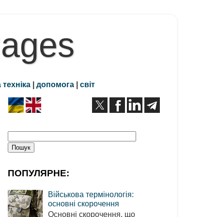
Pages
 техніка
|
допомога
|
світ
ПОПУЛЯРНЕ:
Військова термінологія:
основні скорочення
Основні скорочення, що