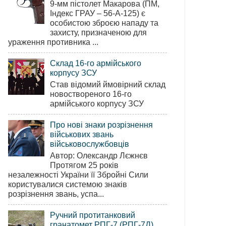
9-мм пістолет Макарова (ПМ,
Індекс ГРАУ – 56-А-125) є
особистою зброєю нападу та
захисту, призначеною для
ураження противника ...
Склад 16-го армійського
корпусу ЗСУ
Став відомий ймовірний склад
новоствореного 16-го
армійського корпусу ЗСУ
Про нові знаки розрізнення
військових звань
військовослужбовців
Автор: Олександр Лєжнєв
Протягом 25 років
незалежності України її Збройні Сили
користувалися системою знаків
розрізнення звань, успа...
Ручний протитанковий
гранатомет РПГ-7 (РПГ-7Д)