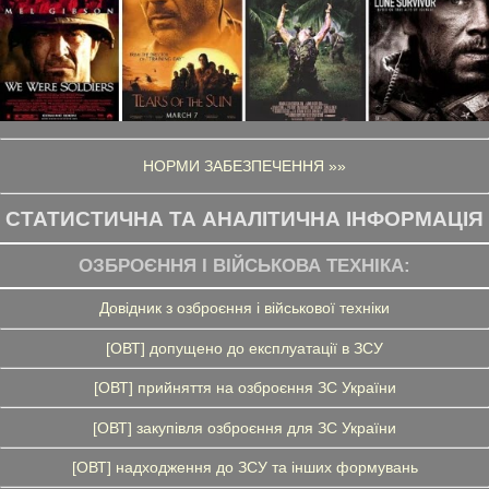
НОРМИ ЗАБЕЗПЕЧЕННЯ »»
СТАТИСТИЧНА ТА АНАЛІТИЧНА ІНФОРМАЦІЯ
ОЗБРОЄННЯ І ВІЙСЬКОВА ТЕХНІКА:
Довідник з озброєння і військової техніки
[ОВТ] допущено до експлуатації в ЗСУ
[ОВТ] прийняття на озброєння ЗС України
[ОВТ] закупівля озброєння для ЗС України
[ОВТ] надходження до ЗСУ та інших формувань