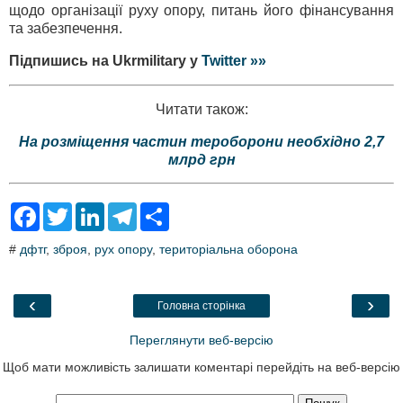
щодо організації руху опору, питань його фінансування
та забезпечення.
Підпишись на Ukrmilitary у
Twitter »»
Читати також:
На розміщення частин тероборони необхідно 2,7
млрд грн
F
T
L
T
S
a
w
i
e
h
c
i
n
l
a
#
дфтг
,
зброя
,
рух опору
,
територіальна оборона
e
t
k
e
r
b
t
e
g
e
o
e
d
r
o
r
I
a
‹
›
Головна сторінка
k
n
m
Переглянути веб-версію
Щоб мати можливість залишати коментарі перейдіть на веб-версію