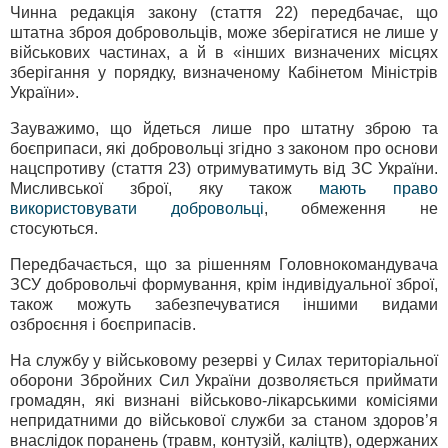
Чинна редакція закону (стаття 22) передбачає, що
штатна зброя добровольців, може зберігатися не лише у
військових частинах, а й в «інших визначених місцях
зберігання у порядку, визначеному Кабінетом Міністрів
України».
Зауважимо, що йдеться лише про штатну зброю та
боєприпаси, які добровольці згідно з законом про основи
нацспротиву (стаття 23) отримуватимуть від ЗС України.
Мисливської зброї, яку також
мають право
використовувати добровольці
, обмеження не
стосуються.
Передбачається, що за рішенням Головнокомандувача
ЗСУ добровольчі формування, крім індивідуальної зброї,
також можуть забезпечуватися іншими видами
озброєння і боєприпасів.
На службу у військовому резерві у Силах територіальної
оборони Збройних Сил України дозволяється приймати
громадян, які визнані військово-лікарськими комісіями
непридатними до військової служби за станом здоров’я
внаслідок поранень (травм, контузій, каліцтв), одержаних