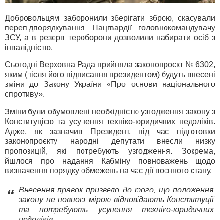
Добровольцям заборонили зберігати зброю, скасували
перепідпорядкування Нацгвардії головнокомандувачу
ЗСУ, а в резерв тероборони дозволили набирати осіб з
інвалідністю.
Сьогодні Верховна Рада прийняла законопроєкт № 6302,
яким (після його підписання президентом) будуть внесені
зміни до Закону України «Про основи національного
спротиву».
Зміни були обумовлені необхідністю узгодження закону з
Конституцією та усунення техніко-юридичних недоліків.
Адже, як зазначив Президент, під час підготовки
законопроєкту народні депутати внесли низку
пропозицій, які потребують узгодження. Зокрема,
йшлося про надання Кабміну повноважень щодо
визначення порядку обмежень на час дії воєнного стану.
Внесення правок призвело до того, що положення
“
закону не повною мірою відповідають Конституції
та потребують усунення техніко-юридичних
недоліків