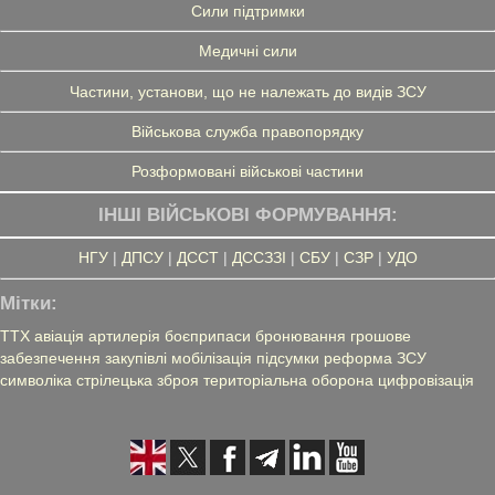
Сили підтримки
Медичні сили
Частини, установи, що не належать до видів ЗСУ
Військова служба правопорядку
Розформовані військові частини
ІНШІ ВІЙСЬКОВІ ФОРМУВАННЯ:
НГУ
|
ДПСУ
|
ДССТ
|
ДССЗЗІ
|
СБУ
|
СЗР
|
УДО
Мітки:
ТТХ
авіація
артилерія
боєприпаси
бронювання
грошове
забезпечення
закупівлі
мобілізація
підсумки
реформа ЗСУ
символіка
стрілецька зброя
територіальна оборона
цифровізація