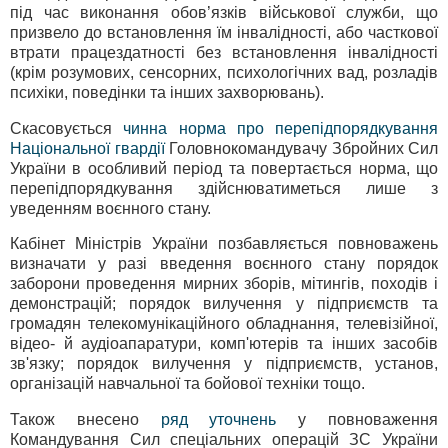
під час виконання обов’язків військової служби, що
призвело до встановлення їм інвалідності, або часткової
втрати працездатності без встановлення інвалідності
(крім розумових, сенсорних, психологічних вад, розладів
психіки, поведінки та інших захворювань).
Скасовується
чинна норма про перепідпорядкування
Національної гвардії
Головнокомандувачу Збройних Сил
України в особливий період та повертається норма, що
перепідпорядкування здійснюватиметься лише з
уведенням воєнного стану.
Кабінет Міністрів України позбавляється повноважень
визначати у разі введення воєнного стану порядок
заборони проведення мирних зборів, мітингів, походів і
демонстрацій; порядок вилучення у підприємств та
громадян телекомунікаційного обладнання, телевізійної,
відео- й аудіоапаратури, комп'ютерів та інших засобів
зв'язку; порядок вилучення у підприємств, установ,
організацій навчальної та бойової техніки тощо.
Також внесено
ряд уточнень
у повноваження
Командування Сил спеціальних операцій ЗС України