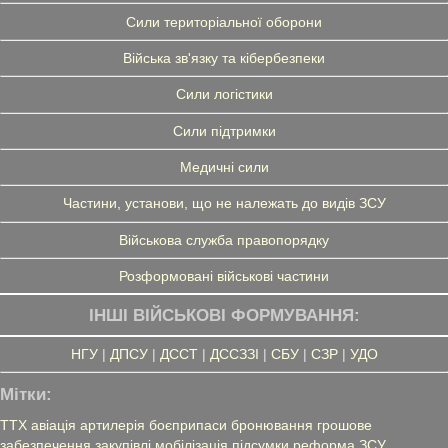
Сили територіальної оборони
Війська зв'язку та кібербезпеки
Сили логістики
Сили підтримки
Медичні сили
Частини, установи, що не належать до видів ЗСУ
Військова служба правопорядку
Розформовані військові частини
ІНШІ ВІЙСЬКОВІ ФОРМУВАННЯ:
НГУ
|
ДПСУ
|
ДССТ
|
ДССЗЗІ
|
СБУ
|
СЗР
|
УДО
Мітки:
ТТХ
авіація
артилерія
боєприпаси
бронювання
грошове
забезпечення
закупівлі
мобілізація
підсумки
реформа ЗСУ