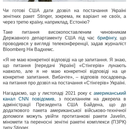
Чи готові США дати дозвіл на постачання Україні
зенітних ракет Stinger, зокрема, як варіант не своїх, а
через третю країну, наприклад, Естонію?
Таке питання високопоставленим чиновникам
Державного департаменту США під час
брифінгу
, що
проводився у вигляді телеконференції, задав журналіст
Bloomberg Нік Вадхемс.
«Я не маю конкретної відповіді на це запитання. Я знаю,
що питання [передачі Україні] «Стінгерів» лунають
навколо, але я не маю конкретної відповіді на це
конкретне запитання. Вибачте», – відповів посадовець
на питання про дозвіл на постачання «Стінгерів» Україні.
Нагадаємо, що у листопаді 2021 року є
американський
канал CNN повідомив
, з посиланням на джерела в
адміністрації Президента США Байдена, що до
додаткового пакета американської військово-технічної
допомоги можуть увійти протитанкові ракети Javelin,
міномети та переносні зенітні ракетні комплекси (ПЗРК)
типу Stinger.