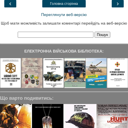
o
r
I
a
‹
›
Головна сторінка
k
n
m
Переглянути веб-версію
Щоб мати можливість залишати коментарі перейдіть на веб-версію
ЕЛЕКТРОННА ВІЙСЬКОВА БІБЛІОТЕКА:
Що варто подивитись: