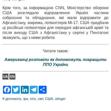
Крім того, за інформацією CNN, Міністерство оборони
США розглядало відправлення Україні частини
озброєння та обладнання, які мали відправити до
Афганістану, зокрема, гелікоптерів Мі-17. США придбали
ці російські гелікоптери для передачі афганській армії та
після виходу США з Афганістану у серпні у Пентагоні
зважують, що з ними робити.
Читати також:
Американці розповіли як допоможуть покращити
ППО України
F
T
L
T
S
a
w
i
e
h
c
i
n
l
a
#
допомога
,
зрк
,
ппо
,
світ
,
США
,
stinger
e
t
k
e
r
b
t
e
g
e
o
e
d
r