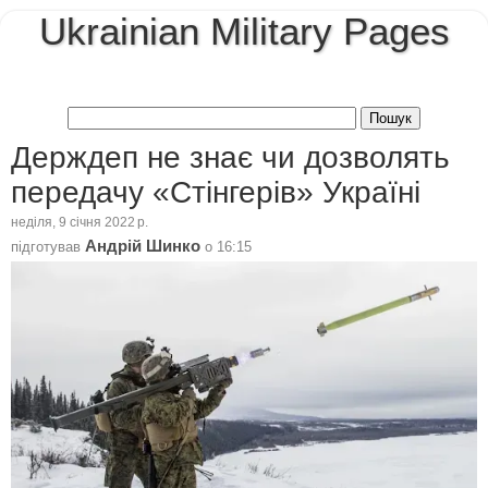
Ukrainian Military Pages
Держдеп не знає чи дозволять
передачу «Стінгерів» Україні
неділя, 9 січня 2022 р.
Андрій Шинко
підготував
о
16:15