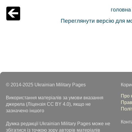
головна
Переглянути версію для м
© 2014-2025 Ukrainian Military Pages
Кори
Про 
Використання матеріалів за умови вказання
Прав
джерела (Ліцензія CC BY 4.0), якщо не
Полі
зазначено іншого
Конт
Думка редакції Ukrainian Military Pages може не
збігатися із точкою зору авторів матеріалів