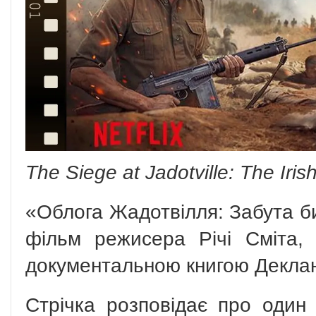
The Siege at Jadotville: The Iris
«Облога Жадотвілля: Забута би
фільм режисера Річі Сміта,
документальною книгою Декла
Стрічка розповідає про один 