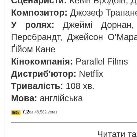
Сценаристи:
Кевін Бродбін, 
Композитор:
Джозеф Трапан
У ролях:
Джеймі Дорнан, 
Персбрандт, Джейсон О'Мара
Ґійом Кане
Кінокомпанія:
Parallel Films
Дистриб'ютор:
Netflix
Тривалість:
108 хв.
Мова:
англійська
7.2
48,582 votes
/10
Читати та