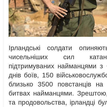
Ірландські солдати опиняю
чисельніших сил катангі
підтримуваних найманцями з
днів боїв, 150 військовослужб
близько 3500 повстанців на
битвах найманцями. Зрештою,
та продовольства, ірландці бу