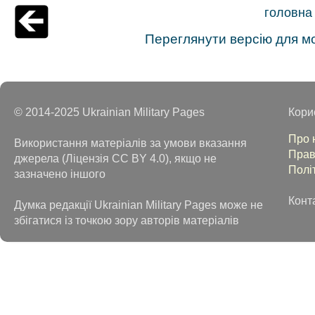
головна
Переглянути версію для м
© 2014-2025 Ukrainian Military Pages
Кори
Про 
Використання матеріалів за умови вказання
Прав
джерела (Ліцензія CC BY 4.0), якщо не
Полі
зазначено іншого
Конт
Думка редакції Ukrainian Military Pages може не
збігатися із точкою зору авторів матеріалів