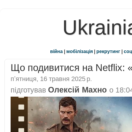
Ukraini
війна
|
мобілізація
|
рекрутинг
|
соц
Що подивитися на Netflix:
пʼятниця, 16 травня 2025 р.
Олексій Махно
підготував
о
18:0