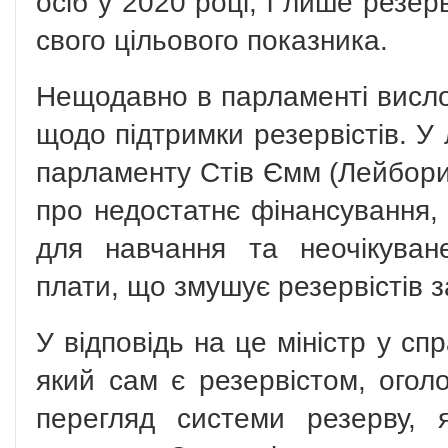
осіб у 2020 році, і лише резе
свого цільового показника.
Нещодавно в парламенті висл
щодо підтримки резервістів. У
парламенту Стів Ємм (Лейбори
про недостатнє фінансування,
для навчання та неочікуван
плати, що змушує резервістів 
У відповідь на це міністр у сп
який сам є резервістом, огол
перегляд системи резерву, 