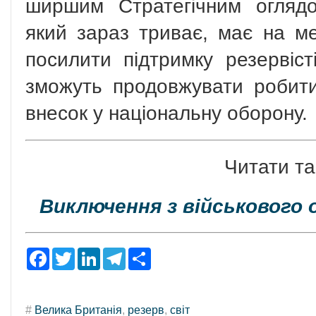
ширшим Стратегічним огляд
який зараз триває, має на ме
посилити підтримку резервіст
зможуть продовжувати робит
внесок у національну оборону.
Читати та
Виключення з військового
F
T
L
T
S
a
w
i
e
h
c
i
n
l
a
e
t
k
e
r
b
t
e
g
e
#
Велика Британія
,
резерв
,
світ
o
e
d
r