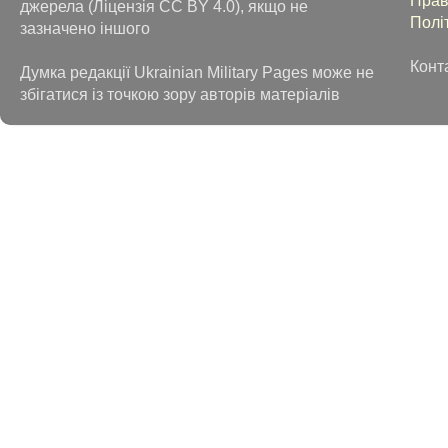
джерела (Ліцензія CC BY 4.0), якщо не
Полі
зазначено іншого
Конт
Думка редакції Ukrainian Military Pages може не
збігатися із точкою зору авторів матеріалів