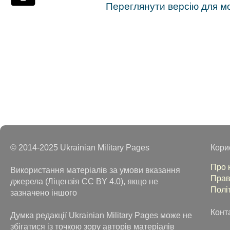
Переглянути версію для м
© 2014-2025 Ukrainian Military Pages
Кори
Про 
Використання матеріалів за умови вказання
Прав
джерела (Ліцензія CC BY 4.0), якщо не
Полі
зазначено іншого
Конт
Думка редакції Ukrainian Military Pages може не
збігатися із точкою зору авторів матеріалів