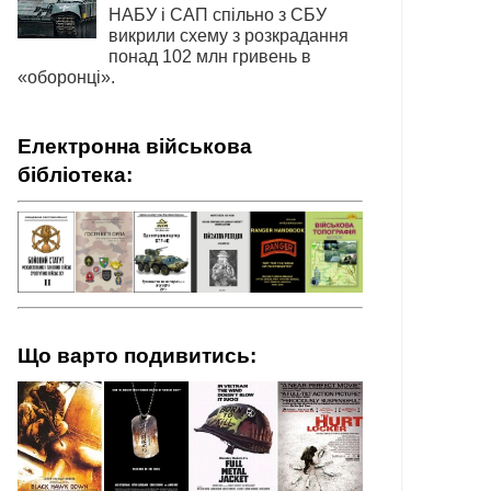
НАБУ і САП спільно з СБУ
викрили схему з розкрадання
понад 102 млн гривень в
«оборонці».
Електронна військова
бібліотека:
Що варто подивитись: