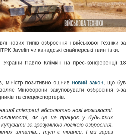
і нових типів озброєння і військової техніки за
ТРК Javelin чи канадські снайперські гвинтівки.
 України Павло Клімкін на прес-конференції 18
в, міністр позитивно оцінив
новий закон
, що був
оляє Міноборони закуповувати озброєння з-за
ників та спецекспортерів.
нашої співпраці абсолютно нові моживості.
ожливості, як це це працює у будь-яких
 купувати за зрозумілою логікою озброєння.
чених штатів... тут є нюанси. І ми зараз