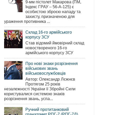
9-мм пістолет Макарова (ПМ,
Індекс ГРАУ – 56-А-125) є
особистою зброєю нападу та
захисту, призначеною для
ураження противника ...
Склад 16-го армійського
корпусу ЗСУ
Став відомий ймовірний склад
новоствореного 16-го
армійського корпусу ЗСУ
Про нові знаки розрізнення
військових звань
військовослужбовців
Автор: Олександр Лєжнєв
Протягом 25 років
незалежності України її Збройні Сили
користувалися системою знаків
розрізнення звань, успа...
Ручний протитанковий
гранатомет РПГ-7 (РПГ-7Д)