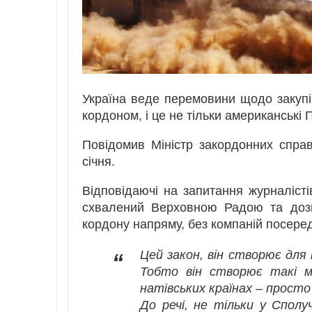
Україна веде перемовини щодо закупівл
кордоном, і це не тільки американські П
Повідомив Міністр закордонних справ
січня.
Відповідаючі на запитання журналісті
схвалений Верховною Радою та дозв
кордону напряму, без компаній посеред
Цей закон, він створює для 
“
Тобто він створює такі м
натівських країнах – просто
До речі, не тільки у Сполу