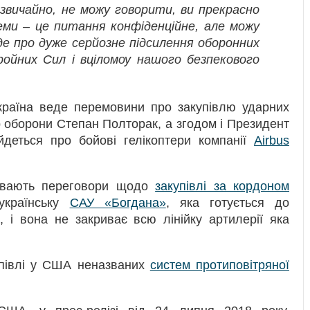
 звичайно, не можу говорити, ви прекрасно
еми – це питання конфіденційне, але можу
е про дуже серйозне підсилення оборонних
ойних Сил і вціломоу нашого безпекового
країна веде перемовини про закупівлю ударних
 оборони Степан Полторак, а згодом і Президент
йдеться про бойові гелікоптери компанії
Airbus
ивають переговори щодо
закупівлі за кордоном
українську
САУ «Богдана»
, яка готується до
 і вона не закриває всю лінійку артилерії яка
півлі у США неназваних
систем протиповітряної