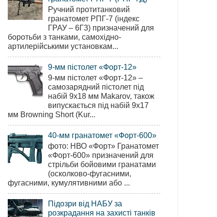
Ручний протитанковий
гранатомет РПГ-7 (індекс
ГРАУ – 6Г3) призначений для
боротьби з танками, самохідно-
артилерійськими установкам...
9-мм пістолет «Форт-12»
9-мм пістолет «Форт-12» –
самозарядний пістолет під
набій 9х18 мм Makarov, також
випускається під набій 9х17
мм Browning Short (Kur...
40-мм гранатомет «Форт-600»
фото: НВО «Форт» Гранатомет
«Форт-600» призначений для
стрільби бойовими гранатами
(осколково-фугасними,
фугасними, кумулятивними або ...
Підозри від НАБУ за
розкрадання на захисті танків