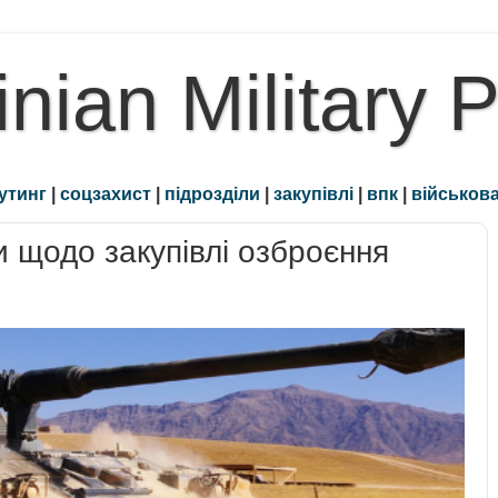
inian Military 
утинг
|
соцзахист
|
підрозділи
|
закупівлі
|
впк
|
військова
 щодо закупівлі озброєння