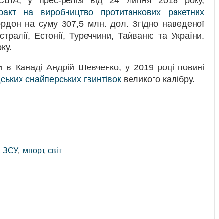
ША, у прес-релізі від 24 липня 2018 року,
тракт на виробництво протитанкових ракетних
рдон на суму 307,5 млн. дол. Згідно наведеної
стралії, Естонії, Туреччини, Тайваню та України.
ку.
и в Канаді Андрій Шевченко, у 2019 році повині
ських снайперських гвинтівок
великого калібру.
,
ЗСУ
,
імпорт
,
світ