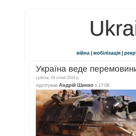
Ukra
війна
|
мобілізація
|
рекр
Україна веде перемовини
субота, 19 січня 2019 р.
Андрій Шинко
підготував
о
17:08