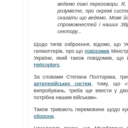
ведемо такі переговори. Я,
розумієте, про окремі сист
сказати що ведемо. Мове йд
спроможнестей і наших Збр
сектору...
Щодо типів озброєння, відомо, що У
гелікоптерів, про що
повідомив
Міністр
України, який також повідомив, що 
Helicopters
.
За словами Степана Полторака, тр
артилерійських систем
, тому, що «
випробувань, треба ще ввести у дію,
потрібна нашим військам».
Також тривають перемовини щодо ку
оборони
.