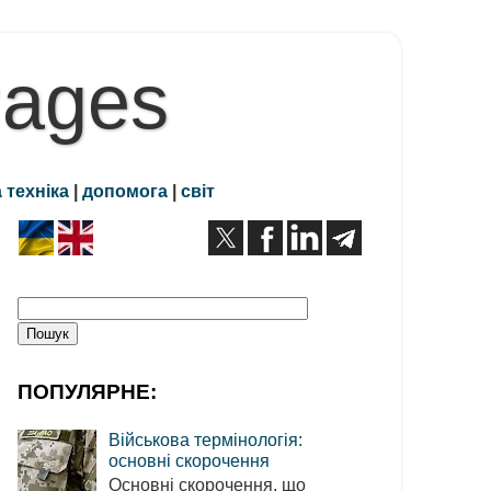
Pages
 техніка
|
допомога
|
світ
ПОПУЛЯРНЕ:
Військова термінологія:
основні скорочення
Основні скорочення, що