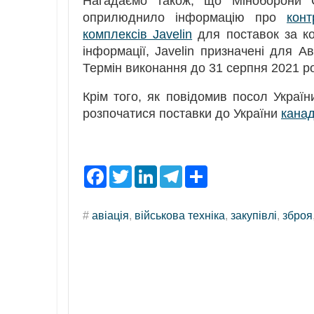
Нагадаємо також, що Міноборони С
оприлюднило інформацію про
кон
комплексів Javelin
для поставок за ко
інформації, Javelin призначені для Ав
Термін виконання до 31 серпня 2021 ро
Крім того, як повідомив посол Україн
розпочатися поставки до України
канад
F
T
L
T
S
a
w
i
e
h
c
i
n
l
a
e
t
k
e
r
#
авіація
,
військова техніка
,
закупівлі
,
зброя
b
t
e
g
e
o
e
d
r
o
r
I
a
k
n
m