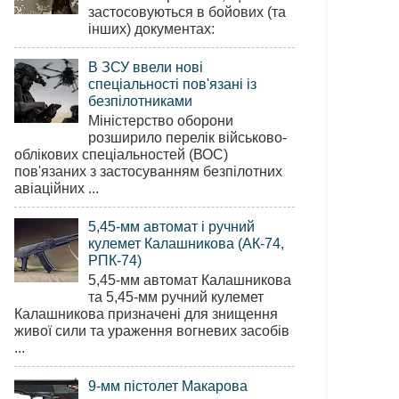
застосовуються в бойових (та
інших) документах:
В ЗСУ ввели нові
спеціальності пов'язані із
безпілотниками
Міністерство оборони
розширило перелік військово-
облікових спеціальностей (ВОС)
пов'язаних з застосуванням безпілотних
авіаційних ...
5,45-мм автомат і ручний
кулемет Калашникова (АК-74,
РПК-74)
5,45-мм автомат Калашникова
та 5,45-мм ручний кулемет
Калашникова призначені для знищення
живої сили та ураження вогневих засобів
...
9-мм пістолет Макарова