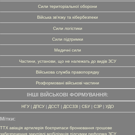
Сили територіальної оборони
Війська зв'язку та кібербезпеки
Сили логістики
Сили підтримки
Медичні сили
Частини, установи, що не належать до видів ЗСУ
Військова служба правопорядку
Розформовані військові частини
ІНШІ ВІЙСЬКОВІ ФОРМУВАННЯ:
НГУ
|
ДПСУ
|
ДССТ
|
ДССЗЗІ
|
СБУ
|
СЗР
|
УДО
Мітки:
ТТХ
авіація
артилерія
боєприпаси
бронювання
грошове
забезпечення
закупівлі
мобілізація
підсумки
реформа ЗСУ