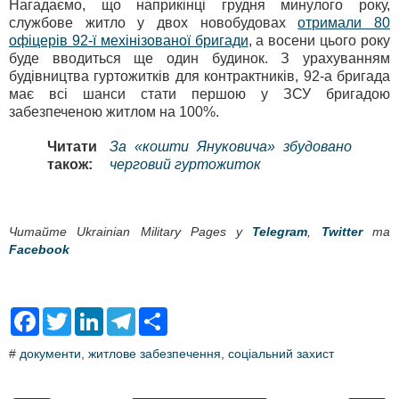
Нагадаємо, що наприкінці грудня минулого року,
службове житло у двох новобудовах
отримали 80
офіцерів 92-ї мехінізованої бригади
, а восени цього року
буде вводиться ще один будинок. З урахуванням
будівництва гуртожитків для контрактників, 92-а бригада
має всі шанси стати першою у ЗСУ бригадою
забезпеченою житлом на 100%.
Читати
За «кошти Януковича» збудовано
також:
черговий гуртожиток
Читайте Ukrainian Military Pages у
Telegram
,
Twitter
та
Facebook
F
T
L
T
S
a
w
i
e
h
c
i
n
l
a
#
документи
,
житлове забезпечення
,
соціальний захист
e
t
k
e
r
b
t
e
g
e
o
e
d
r