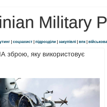
inian Military 
утинг
|
соцзахист
|
підрозділи
|
закупівлі
|
впк
|
військова
А зброю, яку використовує