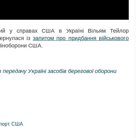
ний у справах США в Україні Вільям Тейлор
ернулася із
запитом про придбання військового
Міноборони США.
ередачу Україні засобів берегової оборони
порт
,
США