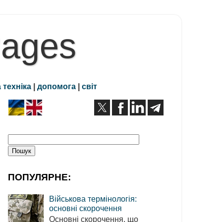
Pages
 техніка
|
допомога
|
світ
ПОПУЛЯРНЕ:
Військова термінологія:
основні скорочення
Основні скорочення, що