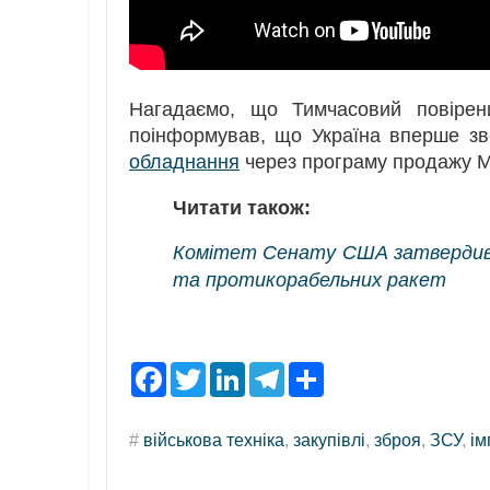
Нагадаємо, що Тимчасовий повіре
поінформував, що Україна вперше зв
обладнання
через програму продажу 
Читати також:
Комітет Сенату США затвердив п
та протикорабельних ракет
F
T
L
T
S
a
w
i
e
h
c
i
n
l
a
e
t
k
e
r
#
військова техніка
,
закупівлі
,
зброя
,
ЗСУ
,
ім
b
t
e
g
e
o
e
d
r
o
r
I
a