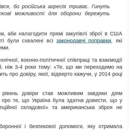
вся, бо російська агресія триває. Гинуть
аткові можливості для оборони бережуть
м, аби налагодити прямі закупівлі зброї в США
шті були схвалені всі
законодавчі поправки
, які
ими.
хнічної, воєнно-політичної співпраці та взаємодії
, ніж 3-4 роки тому: «Те, що ми переходимо на
ть про довіру, якої, відверто кажучи, у 2014 році
 рівень довіри став можливим завдяки діям
я про те, що Україна була здатна довести, що у
ційної складової» та американська зброя не
боронної і безпекової допомоги, яку отримала