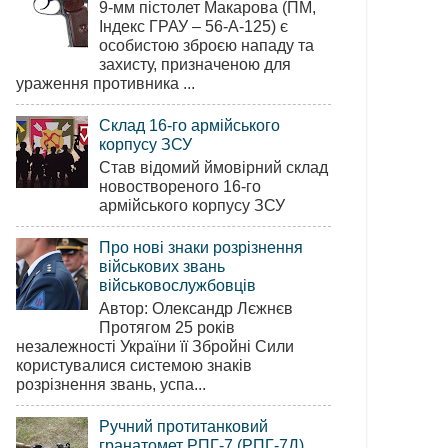
9-мм пістолет Макарова (ПМ,
Індекс ГРАУ – 56-А-125) є
особистою зброєю нападу та
захисту, призначеною для
ураження противника ...
Склад 16-го армійського
корпусу ЗСУ
Став відомий ймовірний склад
новоствореного 16-го
армійського корпусу ЗСУ
Про нові знаки розрізнення
військових звань
військовослужбовців
Автор: Олександр Лєжнєв
Протягом 25 років
незалежності України її Збройні Сили
користувалися системою знаків
розрізнення звань, успа...
Ручний протитанковий
гранатомет РПГ-7 (РПГ-7Д)