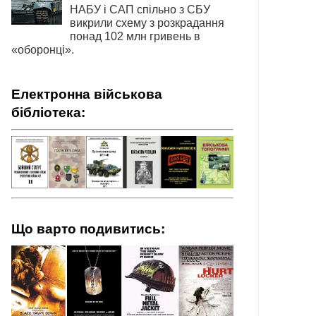
НАБУ і САП спільно з СБУ
викрили схему з розкрадання
понад 102 млн гривень в
«оборонці».
Електронна військова
бібліотека:
Що варто подивитись: