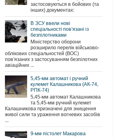
застосовуються в бойових (та
інших) документах:
В ЗСУ ввели нові
спеціальності пов'язані із
безпілотниками
Міністерство оборони
розширило перелік військово-
облікових спеціальностей (ВОС)
пов'язаних з застосуванням безпілотних
авіаційних ...
5,45-мм автомат і ручний
кулемет Калашникова (АК-74,
РПК-74)
5,45-мм автомат Калашникова
та 5,45-мм ручний кулемет
Калашникова призначені для знищення
живої сили та ураження вогневих засобів
...
9-мм пістолет Макарова