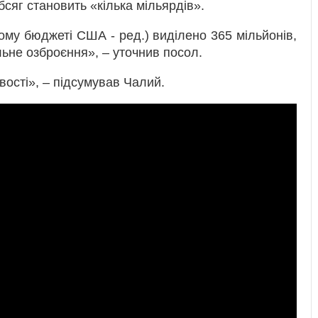
бсяг становить «кілька мільярдів».
ому бюджеті США - ред.) виділено 365 мільйонів,
ьне озброєння», – уточнив посол.
вості», – підсумував Чалий.