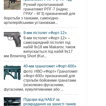
Ручний протитанковий
гранатомет РПГ-7 (індекс
ГРАУ – 6Г3) призначений для
боротьби з танками, самохідно-
артилерійськими установкам...
9-мм пістолет «Форт-12»
9-мм пістолет «Форт-12» –
самозарядний пістолет під
набій 9х18 мм Makarov, також
випускається під набій 9х17
мм Browning Short (Kur...
40-мм гранатомет «Форт-600»
фото: НВО «Форт» Гранатомет
«Форт-600» призначений для
стрільби бойовими гранатами
(осколково-фугасними,
фугасними, кумулятивними або ...
Підозри від НАБУ за
розкрадання на захисті танків