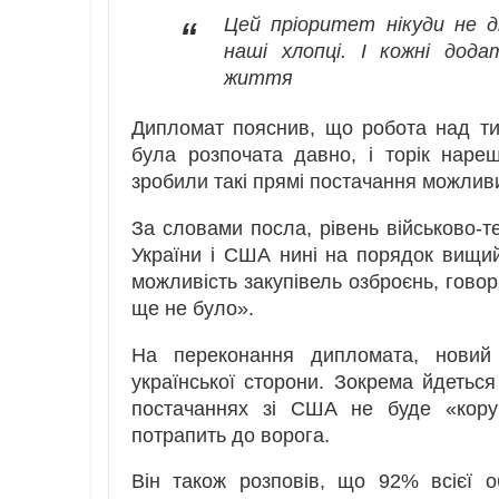
Цей пріоритет нікуди не ді
“
наші хлопці. І кожні дод
життя
Дипломат пояснив, що робота над ти
була розпочата давно, і торік наре
зробили такі прямі постачання можлив
За словами посла, рівень військово-те
України і США нині на порядок вищий
можливість закупівель озброєнь, говори
ще не було».
На переконання дипломата, новий
української сторони. Зокрема йдетьс
постачаннях зі США не буде «коруп
потрапить до ворога.
Він також розповів, що 92% всієї о