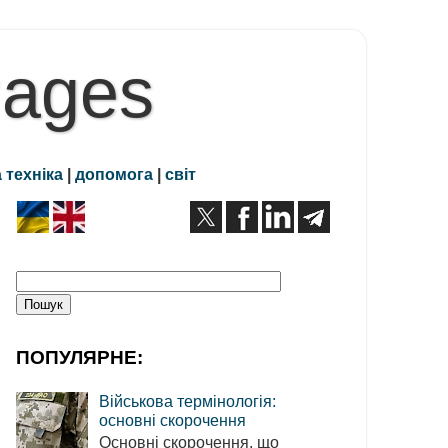
Pages
 техніка
|
допомога
|
світ
ПОПУЛЯРНЕ:
Військова термінологія:
основні скорочення
Основні скорочення, що