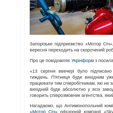
Запорізьке підприємство «Мотор Січ»
вересня переходить на скорочений роб
Про це повідомляє
Укрінформ
з посила
«13 серпня ввечері було підписано
тиждень. П'ятниця буде вихідним уж
працювати тим співробітникам, які не 
вихідний буде абсолютно у всіх заво
говорить співрозмовник агентства, яки
Нагадаємо, що Антимонопольний ком
«Мотор Січ»
офшорній компанії «Skyri