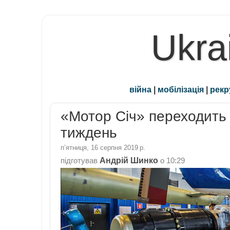
Ukra
війна
|
мобілізація
|
рекр
«Мотор Січ» переходить
тиждень
пʼятниця, 16 серпня 2019 р.
Андрій Шинко
підготував
о
10:29