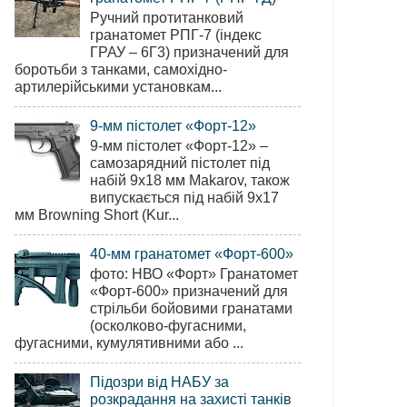
Ручний протитанковий
гранатомет РПГ-7 (індекс
ГРАУ – 6Г3) призначений для
боротьби з танками, самохідно-
артилерійськими установкам...
9-мм пістолет «Форт-12»
9-мм пістолет «Форт-12» –
самозарядний пістолет під
набій 9х18 мм Makarov, також
випускається під набій 9х17
мм Browning Short (Kur...
40-мм гранатомет «Форт-600»
фото: НВО «Форт» Гранатомет
«Форт-600» призначений для
стрільби бойовими гранатами
(осколково-фугасними,
фугасними, кумулятивними або ...
Підозри від НАБУ за
розкрадання на захисті танків