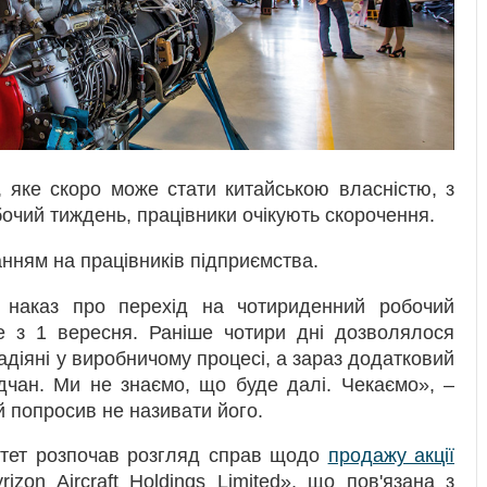
, яке скоро може стати китайською власністю, з
очий тиждень, працівники очікують скорочення.
нням на працівників підприємства.
 наказ про перехід на чотириденний робочий
е з 1 вересня. Раніше чотири дні дозволялося
задіяні у виробничому процесі, а зараз додатковий
дчан. Ми не знаємо, що буде далі. Чекаємо», –
й попросив не називати його.
ітет розпочав розгляд справ щодо
продажу акції
zon Aircraft Holdings Limited», що пов'язана з