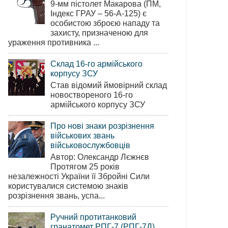
9-мм пістолет Макарова (ПМ,
Індекс ГРАУ – 56-А-125) є
особистою зброєю нападу та
захисту, призначеною для
ураження противника ...
Склад 16-го армійського
корпусу ЗСУ
Став відомий ймовірний склад
новоствореного 16-го
армійського корпусу ЗСУ
Про нові знаки розрізнення
військових звань
військовослужбовців
Автор: Олександр Лєжнєв
Протягом 25 років
незалежності України її Збройні Сили
користувалися системою знаків
розрізнення звань, успа...
Ручний протитанковий
гранатомет РПГ-7 (РПГ-7Д)