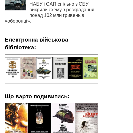
НАБУ і САП спільно з СБУ
викрили схему з розкрадання
понад 102 млн гривень в
«оборонці».
Електронна військова
бібліотека:
Що варто подивитись: