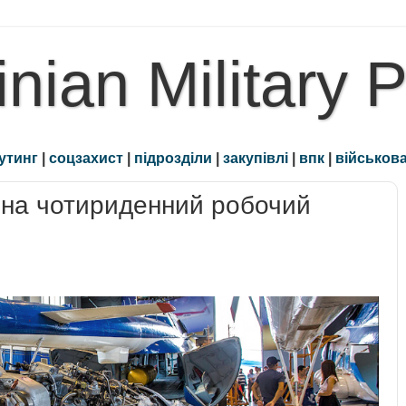
inian Military 
утинг
|
соцзахист
|
підрозділи
|
закупівлі
|
впк
|
військова
 на чотириденний робочий