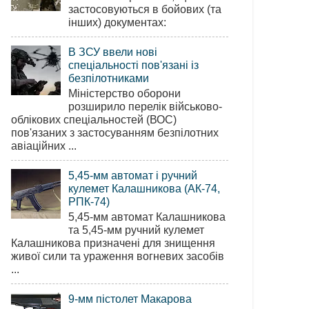
застосовуються в бойових (та
інших) документах:
В ЗСУ ввели нові
спеціальності пов'язані із
безпілотниками
Міністерство оборони
розширило перелік військово-
облікових спеціальностей (ВОС)
пов'язаних з застосуванням безпілотних
авіаційних ...
5,45-мм автомат і ручний
кулемет Калашникова (АК-74,
РПК-74)
5,45-мм автомат Калашникова
та 5,45-мм ручний кулемет
Калашникова призначені для знищення
живої сили та ураження вогневих засобів
...
9-мм пістолет Макарова