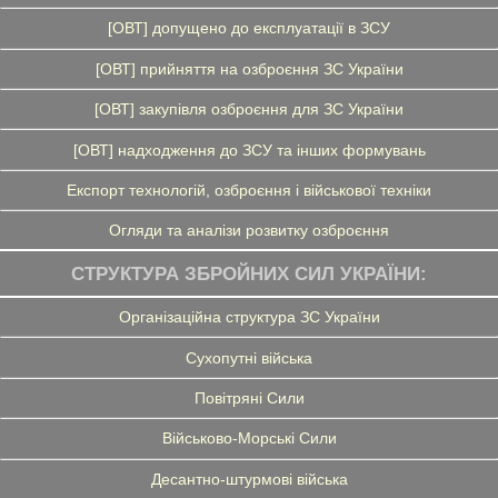
[ОВТ] допущено до експлуатації в ЗСУ
[ОВТ] прийняття на озброєння ЗС України
[ОВТ] закупівля озброєння для ЗС України
[ОВТ] надходження до ЗСУ та інших формувань
Експорт технологій, озброєння і військової техніки
Огляди та аналізи розвитку озброєння
СТРУКТУРА ЗБРОЙНИХ СИЛ УКРАЇНИ:
Організаційна структура ЗС України
Сухопутні війська
Повітряні Сили
Військово-Морські Сили
Десантно-штурмові війська