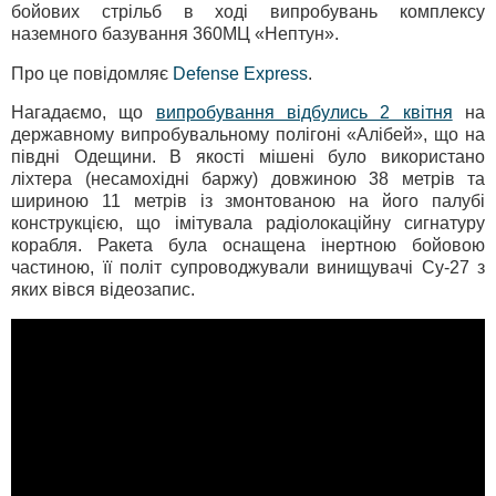
бойових стрільб в ході випробувань комплексу
наземного базування 360МЦ «Нептун».
Про це повідомляє
Defense Express
.
Нагадаємо, що
випробування відбулись 2 квітня
на
державному випробувальному полігоні «Алібей», що на
півдні Одещини. В якості мішені було використано
ліхтера (несамохідні баржу) довжиною 38 метрів та
шириною 11 метрів із змонтованою на його палубі
конструкцією, що імітувала радіолокаційну сигнатуру
корабля. Ракета була оснащена інертною бойовою
частиною, її політ супроводжували винищувачі Су-27 з
яких вівся відеозапис.