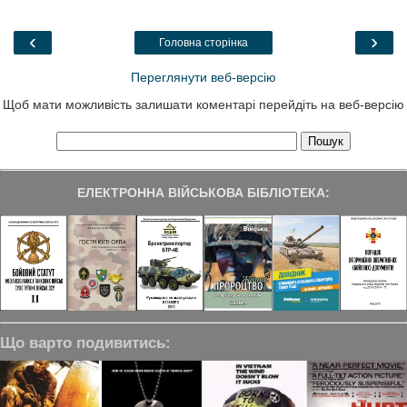
b
t
e
g
e
o
e
d
r
o
r
I
a
‹
›
Головна сторінка
k
n
m
Переглянути веб-версію
Щоб мати можливість залишати коментарі перейдіть на веб-версію
ЕЛЕКТРОННА ВІЙСЬКОВА БІБЛІОТЕКА:
Що варто подивитись: