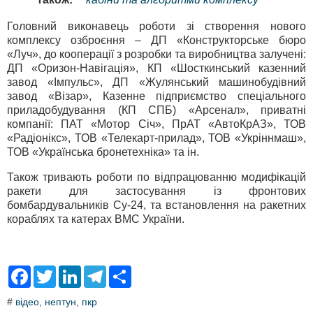
Головний виконавець роботи зі створення нового
комплексу озброєння – ДП «Конструкторське бюро
«Луч», до кооперації з розробки та виробництва залучені:
ДП «Оризон-Навігація», КП «Шосткинський казенний
завод «Імпульс», ДП «Жулянський машинобудівний
завод «Візар», Казенне підприємство спеціального
приладобудування (КП СПБ) «Арсенал», приватні
компанії: ПАТ «Мотор Січ», ПрАТ «АвтоКрАЗ», ТОВ
«Радіонікс», ТОВ «Телекарт-прилад», ТОВ «Укріннмаш»,
ТОВ «Українська бронетехніка» та ін.
Також тривають роботи по відпрацюванню модифікацій
ракети для застосування із фронтових
бомбардувальників Су-24, та встановлення на ракетних
кораблях та катерах ВМС України.
F
T
L
T
S
a
w
i
e
h
c
i
n
l
a
#
відео
,
нептун
,
пкр
e
t
k
e
r