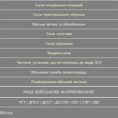
Сили спеціальних операцій
Сили територіальної оборони
Війська зв'язку та кібербезпеки
Сили логістики
Сили підтримки
Медичні сили
Частини, установи, що не належать до видів ЗСУ
Військова служба правопорядку
Розформовані військові частини
ІНШІ ВІЙСЬКОВІ ФОРМУВАННЯ:
НГУ
|
ДПСУ
|
ДССТ
|
ДССЗЗІ
|
СБУ
|
СЗР
|
УДО
Мітки: