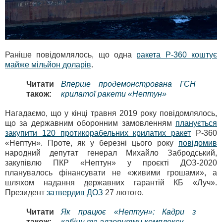
Раніше повідомлялось, що одна
ракета Р-360 коштує
майже мільйон доларів
.
Читати
Вперше продемонстрована ГСН
також:
крилатої ракети «Нептун»
Нагадаємо, що у кінці травня 2019 року повідомлялось,
що за державним оборонним замовленням
планується
закупити 120 протикорабельних крилатих ракет
Р-360
«Нептун». Проте, як у березні цього року
повідомив
народний депутат генерал Михайло Забродський,
закупівлю ПКР «Нептун» у проєкті ДОЗ-2020
планувалось фінансувати не «живими грошами», а
шляхом надання державних гарантій КБ «Луч».
Президент
затвердив ДОЗ
27 лютого.
Читати
Як працює «Нептун»: Кадри з
також:
кабіни та алгоритми комплексу