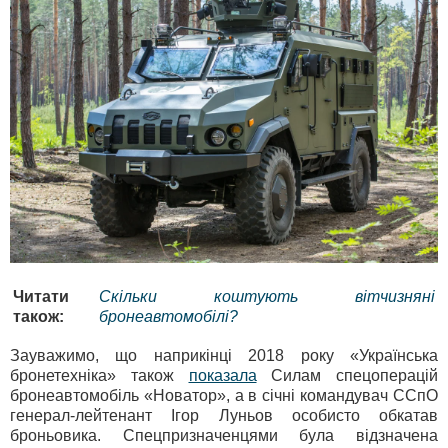
Читати
Скільки коштують вітчизняні
також:
бронеавтомобілі?
Зауважимо, що наприкінці 2018 року «Українська
бронетехніка» також
показала
Силам спецоперацій
бронеавтомобіль «Новатор», а в січні командувач ССпО
генерал-лейтенант Ігор Луньов особисто обкатав
броньовика. Спецпризначенцями була відзначена