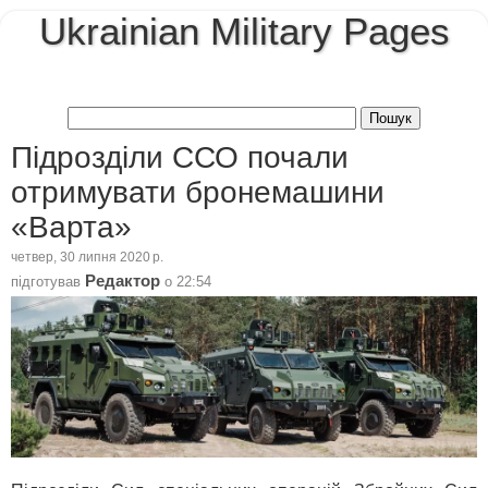
Ukrainian Military Pages
Підрозділи ССО почали
отримувати бронемашини
«Варта»
четвер, 30 липня 2020 р.
Редактор
підготував
о
22:54