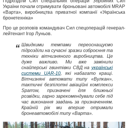
Підрозділи Сил спеціальних операцій Збройних Сил
України почали отримувати броньовані автомобілі MRAP
«Варта», виробництва приватної компанії «Українська
бронетехніка»
Про це розповів командувач Сил спецоперацій генерал-
лейтенант Ігор Луньов.
Швидкими темпами переоснащуємо
“
підрозділи на сучасні зразки озброєння та
техніки вітчизняного виробництва. Це
дуже важливо. Ми вже замінили
снайперські гвинтівки СВД на
українські
системи UAR-10
, які набагато кращі.
Вітчизняні автомати типу «Вулкан»,
тактичні безпілотні авіаційні комплекси
Sparrow, призначені для ближньої
розвідки, гарно зарекомендували себе під
час виконання завдань за призначенням.
Крайній рік ми вперше отримали
бронеавтомобілі типу «Варта».