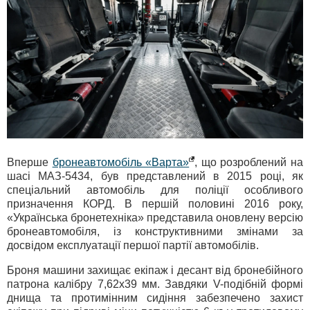
Вперше
бронеавтомобіль «Варта»
, що розроблений на
шасі МАЗ-5434, був представлений в 2015 році, як
спеціальний автомобіль для поліції особливого
призначення КОРД. В першій половині 2016 року,
«Українська бронетехніка» представила оновлену версію
бронеавтомобіля, із конструктивними змінами за
досвідом експлуатації першої партії автомобілів.
Броня машини захищає екіпаж і десант від бронебійного
патрона калібру 7,62х39 мм. Завдяки V-подібній формі
днища та протимінним сидіння забезпечено захист