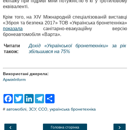
екіпажу при підриві міни потужністю 6 кг у тротиловому
еквіваленті.
Крім того, на XIV Міжнародній спеціалізованій виставці
«Зброя та безпека 2017» ТОВ «Українська бронетехніка»
показала
санітарно-евакуаційну версію
бронеавтомобіля «Варта».
Читати
Дохід «Української бронетехніки» за рік
також:
збільшився на 75%
Використані джерела:
АрміяInform
F
T
L
T
S
a
w
i
e
h
c
i
n
l
a
#
автомобілі
,
ЗСУ
,
ССО
,
українська бронетехніка
e
t
k
e
r
b
t
e
g
e
o
e
d
r
o
r
I
a
‹
›
Головна сторінка
k
n
m