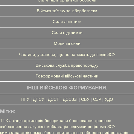
Війська зв'язку та кібербезпеки
Сили логістики
Сили підтримки
Медичні сили
Частини, установи, що не належать до видів ЗСУ
Військова служба правопорядку
Розформовані військові частини
ІНШІ ВІЙСЬКОВІ ФОРМУВАННЯ:
НГУ
|
ДПСУ
|
ДССТ
|
ДССЗЗІ
|
СБУ
|
СЗР
|
УДО
Мітки:
ТТХ
авіація
артилерія
боєприпаси
бронювання
грошове
забезпечення
закупівлі
мобілізація
підсумки
реформа ЗСУ
символіка
стрілецька зброя
територіальна оборона
цифровізація