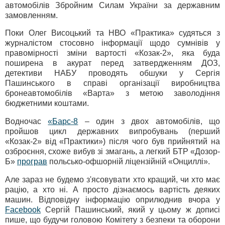
автомобілів Збройним Силам України за державним
замовленням.
Поки Олег Висоцький та НВО «Практика» судяться з
журналістом стосовно інформації щодо сумнівів у
правомірності зміни вартості «Козак-2», яка буда
поширена в акурат перед затвердженням ДОЗ,
детективи НАБУ проводять обшуки у Сергія
Пашинського в справі організації виробництва
бронеавтомобілів «Варта» з метою заволодіння
бюджетними коштами.
Водночас
«Барс-8
– один з двох автомобілів, що
пройшов цикл державних випробувань (перший
«Козак-2» від «Практики») після чого був прийнятий на
озброєння, схоже вибув зі змагань, а легкий БТР «Дозор-
Б»
програв
польсько-офшорній ліцензійній «Онциллі».
Але зараз не будемо з'ясовувати хто кращий, чи хто має
рацію, а хто ні. А просто дізнаємось вартість деяких
машин. Відповідну інформацію оприлюднив вчора у
Facebook
Сергій Пашинський, який у цьому ж дописі
пише, що будучи головою Комітету з безпеки та оборони