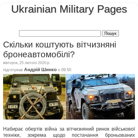
Ukrainian Military Pages
Скільки коштують вітчизняні
бронеавтомобілі?
вівторок, 25 лютого 2020 р.
Андрій Шинко
підготував
о
09:50
Набирає обертів війна за вітчизняний ринок військової
техніки, зокрема щодо постачання броньованих