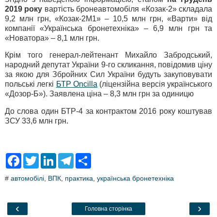
2019 року
вартість бронеавтомобіля «Козак-2» складала
9,2 млн грн, «Козак-2М1» – 10,5 млн грн, «Варти» від
компанії «Українська бронетехніка» – 6,9 млн грн та
«Новатора» – 8,1 млн грн.
Крім того генерал-лейтенант Михайло Забродський,
народний депутат України 9-го скликання, повідомив ціну
за якою для Збройних Сил України будуть закуповувати
польські легкі
БТР Oncilla
(ліцензійна версія українського
«Дозор-Б»). Заявлена ціна – 8,3 млн грн за одиницю
До слова один БТР-4 за контрактом 2016 року коштував
ЗСУ 33,6 млн грн.
F
T
L
T
S
a
w
i
e
h
c
i
n
l
a
#
автомобілі
,
ВПК
,
практика
,
українська бронетехніка
e
t
k
e
r
b
t
e
g
e
o
e
d
r
o
r
I
a
‹
›
Головна сторінка
k
n
m