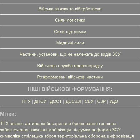
Війська зв'язку та кібербезпеки
Сили логістики
Сили підтримки
Медичні сили
Частини, установи, що не належать до видів ЗСУ
Військова служба правопорядку
Розформовані військові частини
ІНШІ ВІЙСЬКОВІ ФОРМУВАННЯ:
НГУ
|
ДПСУ
|
ДССТ
|
ДССЗЗІ
|
СБУ
|
СЗР
|
УДО
Мітки:
ТТХ
авіація
артилерія
боєприпаси
бронювання
грошове
забезпечення
закупівлі
мобілізація
підсумки
реформа ЗСУ
символіка
стрілецька зброя
територіальна оборона
цифровізація