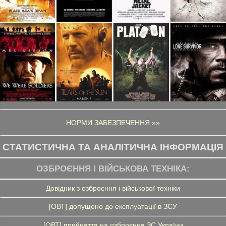
НОРМИ ЗАБЕЗПЕЧЕННЯ »»
СТАТИСТИЧНА ТА АНАЛІТИЧНА ІНФОРМАЦІЯ
ОЗБРОЄННЯ І ВІЙСЬКОВА ТЕХНІКА:
Довідник з озброєння і військової техніки
[ОВТ] допущено до експлуатації в ЗСУ
[ОВТ] прийняття на озброєння ЗС України