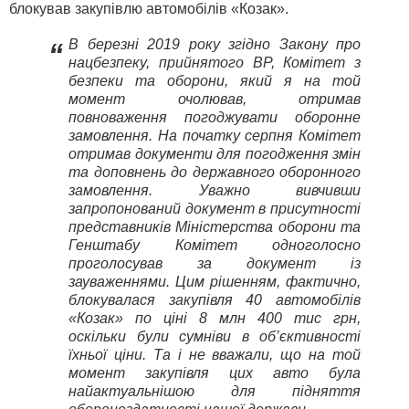
блокував закупівлю автомобілів «Козак».
В березні 2019 року згідно Закону про
“
нацбезпеку, прийнятого ВР, Комітет з
безпеки та оборони, який я на той
момент очолював, отримав
повноваження погоджувати оборонне
замовлення. На початку серпня Комітет
отримав документи для погодження змін
та доповнень до державного оборонного
замовлення. Уважно вивчивши
запропонований документ в присутності
представників Міністерства оборони та
Генштабу Комітет одноголосно
проголосував за документ із
зауваженнями. Цим рішенням, фактично,
блокувалася закупівля 40 автомобілів
«Козак» по ціні 8 млн 400 тис грн,
оскільки були сумніви в об’єктивності
їхньої ціни. Та і не вважали, що на той
момент закупівля цих авто була
найактуальнішою для підняття