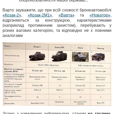
обороноздатності нашої держави...
Варто зауважити, що при всій схожості бронеавтомобілі
«Козак-2»
,
«Козак-2М1»
,
«Варта»
та
«Новатор»
,
відрізняються за конструкцією, характеристиками
(наприклад протимінним захистом), перебувають у
різних вагових категоріях, та відповідно не є повними
аналогами
Згідно з наведеною інформацією, станом
на грудень