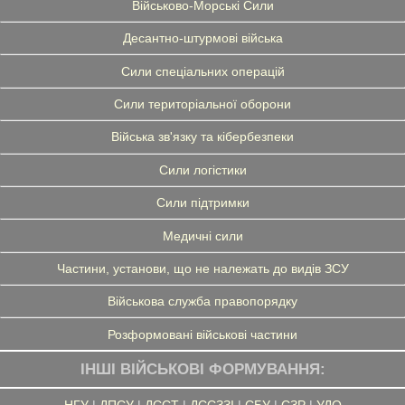
Військово-Морські Сили
Десантно-штурмові війська
Сили спеціальних операцій
Сили територіальної оборони
Війська зв'язку та кібербезпеки
Сили логістики
Сили підтримки
Медичні сили
Частини, установи, що не належать до видів ЗСУ
Військова служба правопорядку
Розформовані військові частини
ІНШІ ВІЙСЬКОВІ ФОРМУВАННЯ:
НГУ
|
ДПСУ
|
ДССТ
|
ДССЗЗІ
|
СБУ
|
СЗР
|
УДО