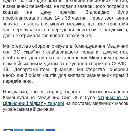
Однак, на сьогодня більше половини військових частин,
визначених переліком, не подали заявок щодо потреби в
коштах на дану премію. Відповідно було
профінансовано лише 14 з 38 частин. Через зволікання
значна кількість військових медиків, що вже тривалий
час перебувають на передовій боротьби з пандемією,
досі не отримали грошового заохочення.
Міністерство оборони очікує від Командування Медичних
сил ЗС України якнайшвидшого подання документів,
необхідних для виплат встановлених Міністром премій
всім військовим медикам за лікування хворих на COVID-
19. Департаментом фінансів Міністерства оборони
необхідний обсяг коштів для виплати зазначених премій
передбачено.
Нагадаємо, що у серпні, одного з високопосадовців
Командування Медичних Сил ЗСУ було
затримано за
мільйонний відкат у тендері
на поставку медичних масок
українським військовим.
F
T
L
T
S