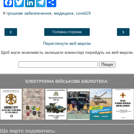
a
w
i
e
h
c
i
n
l
a
#
грошове забезпечення
,
медицина
,
covid19
e
t
k
e
r
b
t
e
g
e
o
e
d
r
o
r
I
a
‹
›
Головна сторінка
k
n
m
Переглянути веб-версію
Щоб мати можливість залишати коментарі перейдіть на веб-версію
ЕЛЕКТРОННА ВІЙСЬКОВА БІБЛІОТЕКА:
Що варто подивитись: