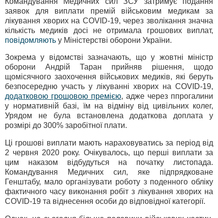
Командування Медичних сил ЗСУ затримує подання
заявок для виплати премій військовим медикам за
лікування хворих на COVID-19, через зволікання значна
кількість медиків досі не отримала грошових виплат,
повідомляють
у Міністерстві оборони України.
Зокрема у відомстві зазначають, що у жовтні міністр
оборони Андрій Таран прийняв рішення, щодо
щомісячного заохочення військових медиків, які беруть
безпосередню участь у лікуванні хворих на COVID-19,
додатковою грошовою премією
, адже через ппрогалини
у нормативній базі, їм на відміну від цивільних колег,
Урядом не була встановлена додаткова доплата у
розмірі до 300% заробітної плати.
Ці грошові виплати мають нараховуватись за період від
2 червня 2020 року. Очікувалось, що перші виплати за
цим наказом відбудуться на початку листопада.
Командування Медичних сил, яке підпрядковане
Генштабу, мало організувати роботу з поденного обліку
фактичного часу виконання робіт з лікування хворих на
COVID-19 та віднесення особи до відповідної категорії.