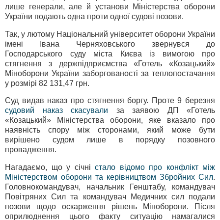
лише генерали, але й установи Міністерства оборони
України подають одна проти одної судові позови.
Так, у лютому Національний університет оборони України
імені Івана Черняховського звернувся до
Господарського суду міста Києва із вимогою про
стягнення з держпідприємства «Готель «Козацький»
Міноборони України заборгованості за теплопостачання
у розмірі 82 131,47 грн.
Суд видав наказ про стягнення боргу. Проте 9 березня
судовий наказ скасували
за заявою ДП «Готель
«Козацький» Міністерства оборони, яке вказало про
наявність спору між сторонами, який може бути
вирішено судом лише в порядку позовного
провадження.
Нагадаємо, що у січні
стало відомо про конфлікт між
Міністерством оборони та керівництвом Збройних Сил
.
Головнокомандувач, начальник Генштабу, командувач
Повітряних Сил та командувач Медичних сил подали
позови щодо оскарження рішень Міноборони. Після
оприлюднення цього факту ситуацію намагалися