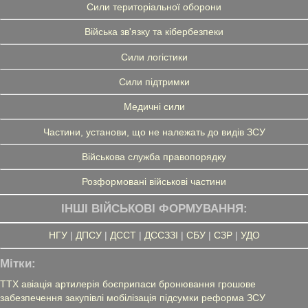
Сили територіальної оборони
Війська зв'язку та кібербезпеки
Сили логістики
Сили підтримки
Медичні сили
Частини, установи, що не належать до видів ЗСУ
Військова служба правопорядку
Розформовані військові частини
ІНШІ ВІЙСЬКОВІ ФОРМУВАННЯ:
НГУ
|
ДПСУ
|
ДССТ
|
ДССЗЗІ
|
СБУ
|
СЗР
|
УДО
Мітки:
ТТХ
авіація
артилерія
боєприпаси
бронювання
грошове
забезпечення
закупівлі
мобілізація
підсумки
реформа ЗСУ