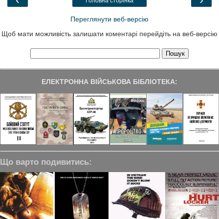
Головна сторінка
k
n
m
Переглянути веб-версію
Щоб мати можливість залишати коментарі перейдіть на веб-версію
ЕЛЕКТРОННА ВІЙСЬКОВА БІБЛІОТЕКА:
Що варто подивитись: