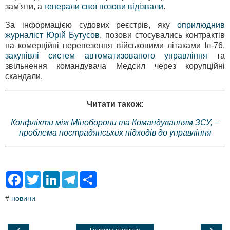
зам'яти, а
генерали свої позови відізвали
.
За інформацією судових реєстрів, яку
оприлюднив
журналіст Юрій Бутусов
, позови стосувались контрактів
на комерційні перевезення військовими літаками Іл-76,
закупівлі систем автоматизованого управління
та
звільнення командувача Медсил через корупційні
скандали.
Читати також:
Конфлікти між Міноборони та Командуванням ЗСУ, –
проблема пострадянських підходів до управління
F
T
L
T
S
a
w
i
e
h
c
i
n
l
a
#
новини
e
t
k
e
r
b
t
e
g
e
o
e
d
r
o
r
I
a
‹
›